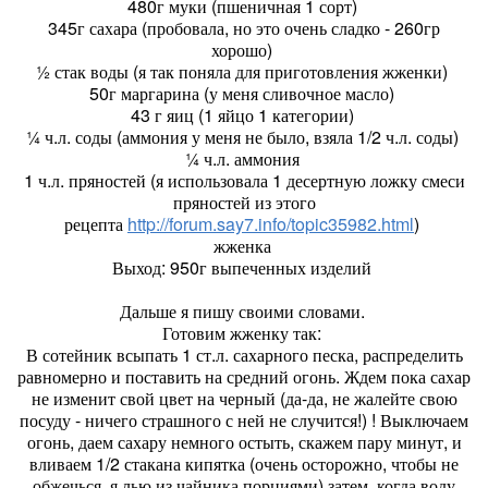
480г муки (пшеничная 1 сорт)
345г сахара (пробовала, но это очень сладко - 260гр
хорошо)
½ стак воды (я так поняла для приготовления жженки)
50г маргарина (у меня сливочное масло)
43 г яиц (1 яйцо 1 категории)
¼ ч.л. соды (аммония у меня не было, взяла 1/2 ч.л. соды)
¼ ч.л. аммония
1 ч.л. пряностей (я использовала 1 десертную ложку смеси
пряностей из этого
рецепта
http://forum.say7.info/topic35982.html
)
жженка
Выход: 950г выпеченных изделий
Дальше я пишу своими словами.
Готовим жженку так:
В сотейник всыпать 1 ст.л. сахарного песка, распределить
равномерно и поставить на средний огонь. Ждем пока сахар
не изменит свой цвет на черный (да-да, не жалейте свою
посуду - ничего страшного с ней не случится!) ! Выключаем
огонь, даем сахару немного остыть, скажем пару минут, и
вливаем 1/2 стакана кипятка (очень осторожно, чтобы не
обжечься, я лью из чайника порциями) затем, когда воду