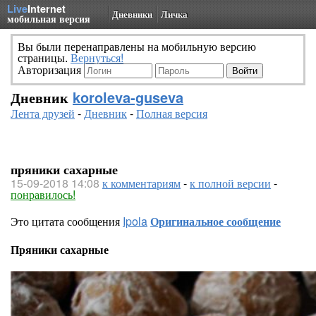
Live
Internet
Дневники
Личка
мобильная версия
Вы были перенаправлены на мобильную версию
страницы.
Вернуться!
Авторизация
Дневник
koroleva-guseva
Лента друзей
-
Дневник
-
Полная версия
пряники сахарные
15-09-2018 14:08
к комментариям
-
к полной версии
-
понравилось!
Это цитата сообщения
Ipola
Оригинальное сообщение
Пряники сахарные