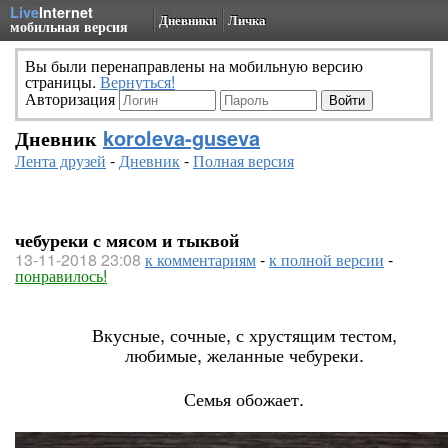
Live
Internet
Дневники
Личка
мобильная версия
Вы были перенаправлены на мобильную версию
страницы.
Вернуться!
Авторизация
Дневник
koroleva-guseva
Лента друзей
-
Дневник
-
Полная версия
чебуреки с мясом и тыквой
13-11-2018 23:08
к комментариям
-
к полной версии
-
понравилось!
Вкусные, сочные, с хрустящим тестом,
любимые, желанные чебуреки.
Семья обожает.