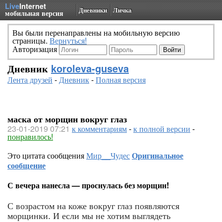
Live
Internet
Дневники
Личка
мобильная версия
Вы были перенаправлены на мобильную версию
страницы.
Вернуться!
Авторизация
Дневник
koroleva-guseva
Лента друзей
-
Дневник
-
Полная версия
маска от морщин вокруг глаз
23-01-2019 07:21
к комментариям
-
к полной версии
-
понравилось!
Это цитата сообщения
Мир__Чудес
Оригинальное
сообщение
С вечера нанесла — проснулась без морщин!
С возрастом на коже вокруг глаз появляются
морщинки. И если мы не хотим выглядеть