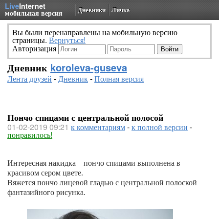
Live
Internet
Дневники
Личка
мобильная версия
Вы были перенаправлены на мобильную версию
страницы.
Вернуться!
Авторизация
Дневник
koroleva-guseva
Лента друзей
-
Дневник
-
Полная версия
Пончо спицами с центральной полосой
01-02-2019 09:21
к комментариям
-
к полной версии
-
понравилось!
Интересная накидка – пончо спицами выполнена в
красивом сером цвете.
Вяжется пончо лицевой гладью с центральной полоской
фантазийного рисунка.