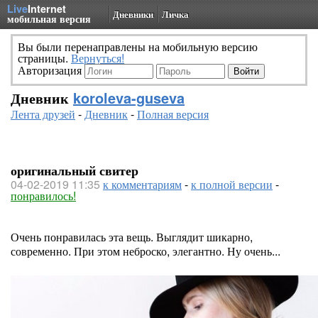
Live
Internet
Дневники
Личка
мобильная версия
Вы были перенаправлены на мобильную версию
страницы.
Вернуться!
Авторизация
Дневник
koroleva-guseva
Лента друзей
-
Дневник
-
Полная версия
оригинальный свитер
04-02-2019 11:35
к комментариям
-
к полной версии
-
понравилось!
Очень понравилась эта вещь. Выглядит шикарно,
современно. При этом неброско, элегантно. Ну очень...