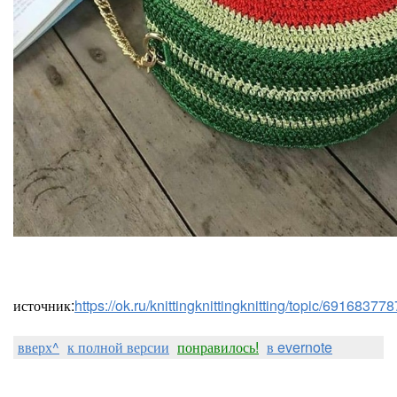
источник:
https://ok.ru/knittingknittingknitting/topic/6916837
вверх^
к полной версии
понравилось!
в evernote