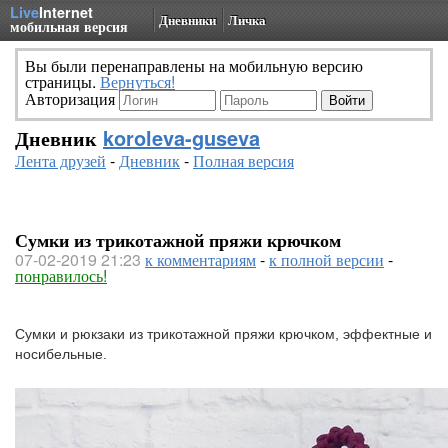
Live
Internet
Дневники
Личка
мобильная версия
Вы были перенаправлены на мобильную версию
страницы.
Вернуться!
Авторизация
Дневник
koroleva-guseva
Лента друзей
-
Дневник
-
Полная версия
Сумки из трикотажной пряжи крючком
07-02-2019 21:23
к комментариям
-
к полной версии
-
понравилось!
Сумки и рюкзаки из трикотажной пряжи крючком, эффектные и 
носибельные.