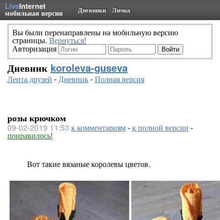
Live
Internet
Дневники
Личка
мобильная версия
Вы были перенаправлены на мобильную версию
страницы.
Вернуться!
Авторизация
Дневник
koroleva-guseva
Лента друзей
-
Дневник
-
Полная версия
розы крючком
09-02-2019 11:53
к комментариям
-
к полной версии
-
понравилось!
Вот такие вязаные королевы цветов.