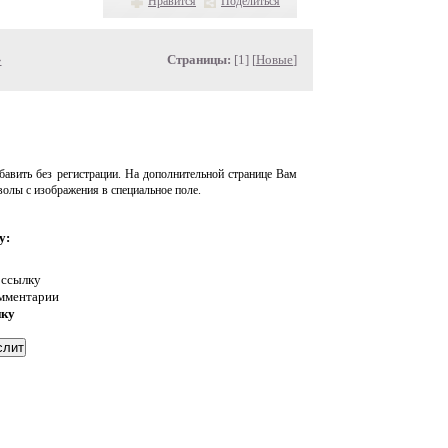
Нравится
Поделиться
»
Страницы:
[1] [
Новые
]
авить без регистрации. На дополнительной странице Вам
волы с изображения в специальное поле.
у:
 ссылку
омментарии
нку