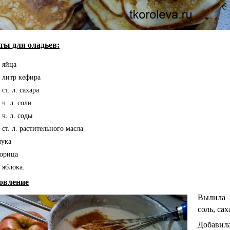
ты для оладьев:
 яйца
 литр кефира
 ст. л. сахара
 ч. л. соли
 ч. л. соды
 ст. л. растительного масла
мука
корица
 яблока.
овление
Вылила 
соль, сах
Добавил