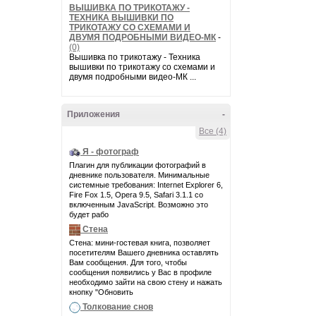
ВЫШИВКА ПО ТРИКОТАЖУ -
ТЕХНИКА ВЫШИВКИ ПО
ТРИКОТАЖУ СО СХЕМАМИ И
ДВУМЯ ПОДРОБНЫМИ ВИДЕО-МК
-
(0)
Вышивка по трикотажу - Техника
вышивки по трикотажу со схемами и
двумя подробными видео-МК ...
Приложения
-
Все (4)
Я - фотограф
Плагин для публикации фотографий в
дневнике пользователя. Минимальные
системные требования: Internet Explorer 6,
Fire Fox 1.5, Opera 9.5, Safari 3.1.1 со
включенным JavaScript. Возможно это
будет рабо
Стена
Стена: мини-гостевая книга, позволяет
посетителям Вашего дневника оставлять
Вам сообщения. Для того, чтобы
сообщения появились у Вас в профиле
необходимо зайти на свою стену и нажать
кнопку "Обновить
Толкование снов