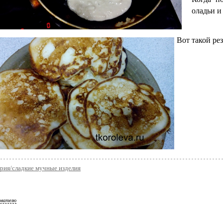
оладьи и
Вот такой рез
рия/сладкие мучные изделия
ователю