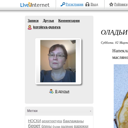
Регистрация
Вход
Рейтинги
Записи
Друзья
Комментарии
koroleva-guseva
ОЛАДЬИ
Суббота, 02 Марта
Напекла
масляно
В друзья
Метки
-
баклажаны
НОСКИ
архитектура
берет
варежки
блины
валяние
булки