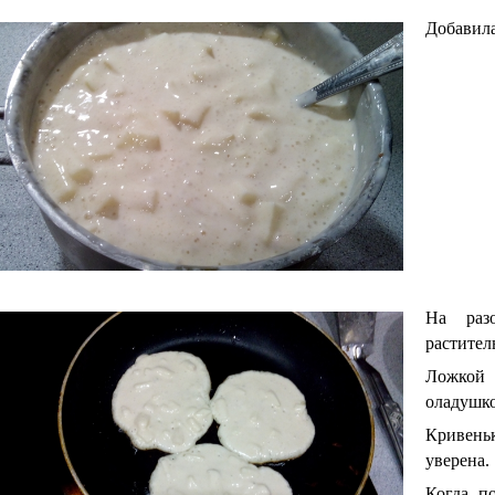
Добавила
На разо
растител
Ложкой 
оладушко
Кривеньк
уверена.
Когда п