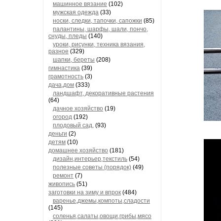
машинное вязание
(102)
мужская одежда
(33)
носки, следки, тапочки, сапожки
(85)
палантины, шарфы, шали, пончо,
снуды, пледы
(140)
уроки, рисунки, техника вязания,
разное
(329)
шапки, береты
(208)
гимнастика
(39)
грамотность
(3)
дача,дом
(333)
ландшафт, декоративные растения
(64)
дачное хозяйство
(19)
огород
(192)
плодовый сад,
(93)
деньги
(2)
детям
(10)
домашнее хозяйство
(181)
дизайн,интерьер,текстиль
(54)
полезные советы (порядок)
(49)
ремонт
(7)
живопись
(51)
заготовки на зиму и впрок
(484)
варенье,джемы,компоты,сладости
(145)
соленья,салаты,овощи,грибы,мясо