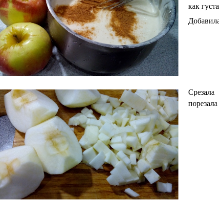
как густа
Добавила
Срезала
порезала