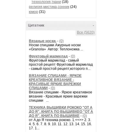
технология,ткани
(18)
религия,мистика,сонник
(24)
юмор
(31)
Цитатник
-
Все (5620)
Вязаные носки.
-
(0)
Носки спицами Ажурные носки
«Granola» Автор: Теплоножка ...
Фруктовый мармелад
-
(0)
Фруктовый мармелад - самый
простой рецепт Фруктовый мармелад
- самый простой рецепт,которого п...
ВЯЗАНИЕ СПИЦАМИ - ЯРКОЕ
КРЕАТИВНОЕ ВЯЗАНИЕ -
КРАСИВЫЕ ЯРКИЕ ВАРЕЖКИ
СПИЦАМИ
-
(0)
Вязание спицами - Яркое креативное
вязание - Красивые яркие варежки
спицами ...
ТЕХНИКА ВЫШИВКИ РОКОКО "ОТ А
ДО Я". КНИГА ПО ВЫШИВКЕО "ОТ А
ДО Я". КНИГА ПО ВЫШИВКЕ
-
(0)
от A до Я техника рококо. 1.<<>> 2. 3.
4. 5. 6. 7. 8. 9. 10. 11. 12. 13. 14. 15. 16.
17. 1...