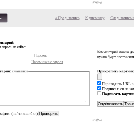
« Пред. запись
—
К дневнику
—
След. запись 
ь
ентарий:
 пароль на сайте:
Комментарий можно доб
нужно будет ввести сим
Напоминание пароля
тария:
смайлики
Прикрепить картинк
Переводить URL в
Подписаться на к
Подписать карти
рафии: (найти ошибки)