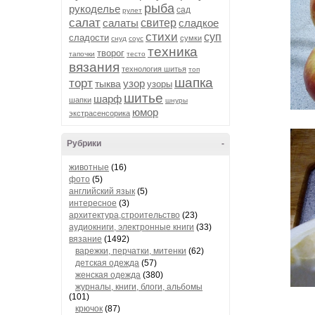
рыба
рукоделье
сад
рулет
салат
салаты
свитер
сладкое
стихи
суп
сладости
сумки
снуд
соус
техника
творог
тапочки
тесто
вязания
технология шитья
топ
шапка
торт
узор
тыква
узоры
шитье
шарф
шапки
шнуры
юмор
экстрасенсорика
Рубрики
-
животные
(16)
фото
(5)
английский язык
(5)
интересное
(3)
архитектура,строительство
(23)
аудиокниги, электронные книги
(33)
вязание
(1492)
варежки, перчатки, митенки
(62)
детская одежда
(57)
женская одежда
(380)
журналы, книги, блоги, альбомы
(101)
крючок
(87)