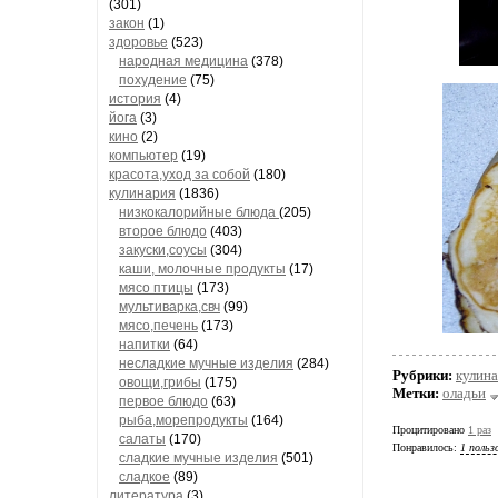
(301)
закон
(1)
здоровье
(523)
народная медицина
(378)
похудение
(75)
история
(4)
йога
(3)
кино
(2)
компьютер
(19)
красота,уход за собой
(180)
кулинария
(1836)
низкокалорийные блюда
(205)
второе блюдо
(403)
закуски,соусы
(304)
каши, молочные продукты
(17)
мясо птицы
(173)
мультиварка,свч
(99)
мясо,печень
(173)
напитки
(64)
несладкие мучные изделия
(284)
Рубрики:
кулина
овощи,грибы
(175)
Метки:
оладьи
первое блюдо
(63)
рыба,морепродукты
(164)
Процитировано
1 раз
салаты
(170)
Понравилось:
1 польз
сладкие мучные изделия
(501)
сладкое
(89)
литература
(3)