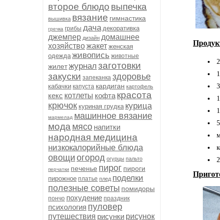
второе блюдо
выпечка
вязание
гимнастика
вышивка
дача
декоративка
грибы
гречка
джемпер
домашнее
дизайн
Продук
хозяйство
жакет
женская
живопись
одежда
животные
2
заготовки
журнал
жилет
1
закуски
здоровье
запеканка
кардиган
кабачки
3
капуста
картофель
красота
кекс
котлеты
кофта
1
крючок
курица
куриная грудка
1
машинное вязание
мармелад
5
мода
мясо
напитки
народная медицина
низкокалорийные блюда
овощи
огород
огурцы
пальто
2
пирог
печенье
пироги
перчатки
Пригот
поделки
пирожное
платье
плед
полезные советы
помидоры
похудение
пончо
праздник
пуловер
психология
путешествия
рисунки
рисунок