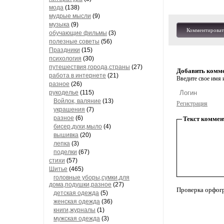
мода
(138)
мудрые мысли
(9)
музыка
(9)
Комментироват
обучающие фильмы
(3)
полезные советы
(56)
Праздники
(15)
психология
(30)
путешествия,города,страны
(27)
Добавить комм
работа в интернете
(21)
Введите свое имя и
разное
(26)
рукоделье
(115)
Войлок, валяние
(13)
Регистрация
украшения
(7)
разное
(6)
Текст коммен
бисер,духи,мыло
(4)
вышивка
(20)
лепка
(3)
поделки
(67)
стихи
(57)
Шитье
(465)
головные уборы,сумки,для
дома,подушки,разное
(27)
Проверка орфог
детская одежда
(5)
женская одежда
(36)
книги,журналы
(1)
мужская одежда
(3)