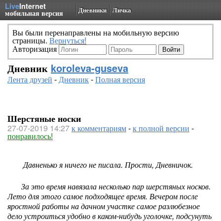
Live
Internet
Дневники
Личка
мобильная версия
Вы были перенаправлены на мобильную версию
страницы.
Вернуться!
Авторизация
Дневник
koroleva-guseva
Лента друзей
-
Дневник
-
Полная версия
Шерстяные носки
27-07-2019 14:27
к комментариям
-
к полной версии
-
понравилось!
Давненько я ничего не писала. Прости, Дневничок.
За это время навязала несколько пар шерстяных носков.
Лето для этого самое подходящее время. Вечером после
яростной работы на дачном участке самое разлюбезное
дело устроиться удобно в каком-нибудь уголочке, подсунуть