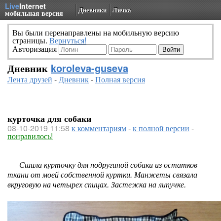
Live
Internet
Дневники
Личка
мобильная версия
Вы были перенаправлены на мобильную версию
страницы.
Вернуться!
Авторизация
Дневник
koroleva-guseva
Лента друзей
-
Дневник
-
Полная версия
курточка для собаки
08-10-2019 11:58
к комментариям
-
к полной версии
-
понравилось!
Сшила курточку для подругиной собаки из остатков
ткани от моей собственной куртки. Манжеты связала
вкруговую на четырех спицах. Застежка на липучке.