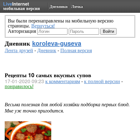
Live
Internet
Дневники
Личка
мобильная версия
Вы были перенаправлены на мобильную версию
страницы.
Вернуться!
Авторизация
Дневник
koroleva-guseva
Лента друзей
-
Дневник
-
Полная версия
Рецепты 10 самых вкусных супов
17-01-2020 09:23
к комментариям
-
к полной версии
-
понравилось!
Весьма полезная для любой хозяйки подборка первых блюд.
Мне уж точно пригодится.