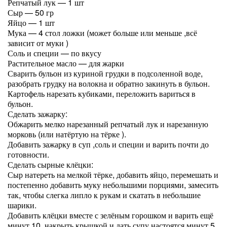
Репчатый лук — 1 шт
Сыр — 50 гр
Яйцо — 1 шт
Мука — 4 стол ложки (может больше или меньше ,всё
зависит от муки )
Соль и специи — по вкусу
Растительное масло — для жарки
Сварить бульон из куриной грудки в подсоленной воде,
разобрать грудку на волокна и обратно закинуть в бульон.
Картофель нарезать кубиками, переложить вариться в
бульон.
Сделать зажарку:
Обжарить мелко нарезанный репчатый лук и нарезанную
морковь (или натёртую на тёрке ).
Добавить зажарку в суп ,соль и специи и варить почти до
готовности.
Сделать сырные клёцки:
Сыр натереть на мелкой тёрке, добавить яйцо, перемешать и
постепенно добавить муку небольшими порциями, замесить
так, чтобы слегка липло к рукам и скатать в небольшие
шарики.
Добавить клёцки вместе с зелёным горошком и варить ещё
минут 10, накрыть крышкой и дать супу настоятся минут 5.