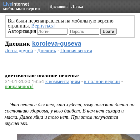
Live
Internet
Дневники
Личка
мобильная версия
Вы были перенаправлены на мобильную версию
страницы.
Вернуться!
Авторизация
Дневник
koroleva-guseva
Лента друзей
-
Дневник
-
Полная версия
диетическое овсяное печенье
21-01-2020 16:54
к комментариям
-
к полной версии
-
понравилось!
Это печенье для тех, кто худеет, кому показана диета по
состоянию здоровья, у кого диабет. В нем нет сахара и
масла. Даже яйца и того нет. При этом получается
вкусненько.