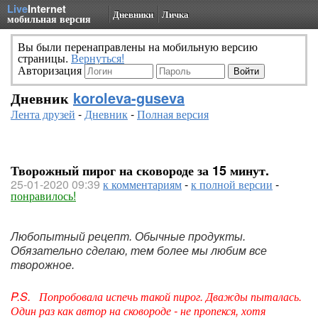
Live
Internet
Дневники
Личка
мобильная версия
Вы были перенаправлены на мобильную версию
страницы.
Вернуться!
Авторизация
Дневник
koroleva-guseva
Лента друзей
-
Дневник
-
Полная версия
Творожный пирог на сковороде за 15 минут.
25-01-2020 09:39
к комментариям
-
к полной версии
-
понравилось!
Любопытный рецепт. Обычные продукты. 
Обязательно сделаю, 
тем более мы любим все 
творожное.
P.S. Попробовала испечь такой пирог. Дважды пыталась.
Один раз как автор на сковороде - не пропекся, хотя