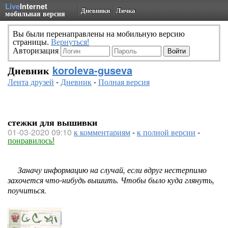
Live
Internet
Дневники
Личка
мобильная версия
Вы были перенаправлены на мобильную версию
страницы.
Вернуться!
Авторизация
Дневник
koroleva-guseva
Лента друзей
-
Дневник
-
Полная версия
стежки для вышивки
01-03-2020 09:10
к комментариям
-
к полной версии
-
понравилось!
Заначу информацию на случай, если вдруг нестерпимо
захочется что-нибудь вышить. Чтобы было куда глянуть,
поучиться.