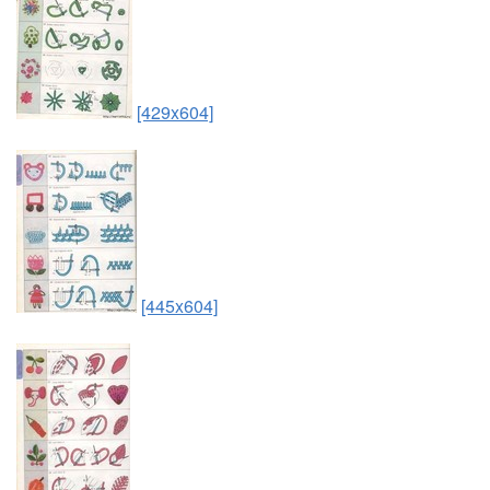
[429x604]
[445x604]