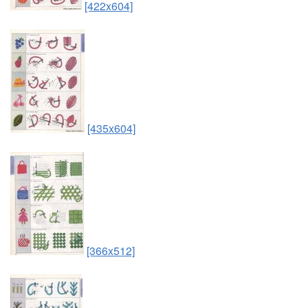
[422x604]
[435x604]
[366x512]