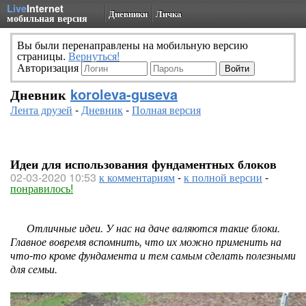
Live
Internet
Дневники
Личка
мобильная версия
Вы были перенаправлены на мобильную версию
страницы.
Вернуться!
Авторизация
Дневник
koroleva-guseva
Лента друзей
-
Дневник
-
Полная версия
Идеи для использования фундаментных блоков
02-03-2020 10:53
к комментариям
-
к полной версии
-
понравилось!
Отличные идеи. У нас на даче валяются такие блоки.
Главное вовремя вспомнить, что их можно применить на
что-то кроме фундамента и тем самым сделать полезными
для семьи.