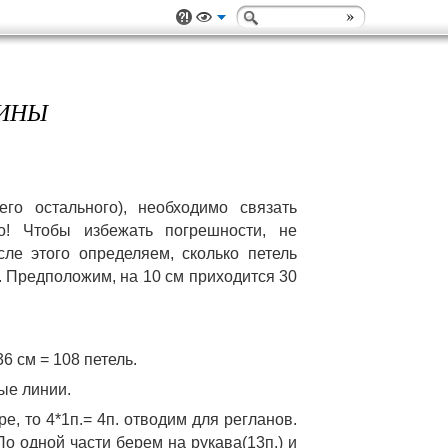
ВИНЫ
о остального), необходимо связать 
! Чтобы избежать погрешности, не 
е этого определяем, сколько петель 
. Предположим, на 10 см приходится 30 
6 см = 108 петель. 
ые линии. 
е, то 4*1п.= 4п. отводим для регланов. 
По одной части берем на рукава(13п.) и 