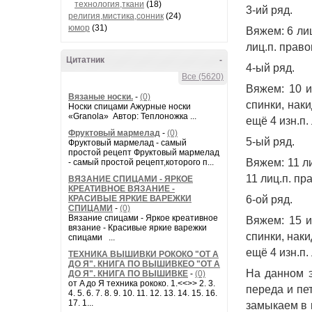
технология,ткани
(18)
3-ий ряд. 
религия,мистика,сонник
(24)
юмор
(31)
Вяжем: 6 лиц.
лиц.п. право
Цитатник
-
4-ый ряд. 
Все (5620)
Вяжем: 10 из
Вязаные носки.
-
(0)
спинки, наки
Носки спицами Ажурные носки
«Granola» Автор: Теплоножка ...
ещё 4 изн.п.
Фруктовый мармелад
-
(0)
5-ый ряд. 
Фруктовый мармелад - самый
простой рецепт Фруктовый мармелад
Вяжем: 11 ли
- самый простой рецепт,которого п...
11 лиц.п. пр
ВЯЗАНИЕ СПИЦАМИ - ЯРКОЕ
КРЕАТИВНОЕ ВЯЗАНИЕ -
КРАСИВЫЕ ЯРКИЕ ВАРЕЖКИ
6-ой ряд. 
СПИЦАМИ
-
(0)
Вязание спицами - Яркое креативное
Вяжем: 15 из
вязание - Красивые яркие варежки
спинки, наки
спицами ...
ещё 4 изн.п.
ТЕХНИКА ВЫШИВКИ РОКОКО "ОТ А
ДО Я". КНИГА ПО ВЫШИВКЕО "ОТ А
На данном э
ДО Я". КНИГА ПО ВЫШИВКЕ
-
(0)
от A до Я техника рококо. 1.<<>> 2. 3.
переда и пе
4. 5. 6. 7. 8. 9. 10. 11. 12. 13. 14. 15. 16.
17. 1...
замыкаем в 