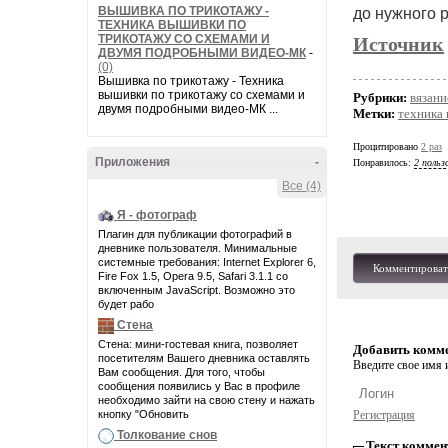
ВЫШИВКА ПО ТРИКОТАЖУ -
до нужного 
ТЕХНИКА ВЫШИВКИ ПО
ТРИКОТАЖУ СО СХЕМАМИ И
Источник
ДВУМЯ ПОДРОБНЫМИ ВИДЕО-МК
-
(0)
Вышивка по трикотажу - Техника
вышивки по трикотажу со схемами и
Рубрики:
вязани
двумя подробными видео-МК ...
Метки:
техника 
Процитировано
2 раз
Приложения
-
Понравилось:
2 польз
Все (4)
Я - фотограф
Плагин для публикации фотографий в
дневнике пользователя. Минимальные
системные требования: Internet Explorer 6,
Комментироват
Fire Fox 1.5, Opera 9.5, Safari 3.1.1 со
включенным JavaScript. Возможно это
будет рабо
Стена
Стена: мини-гостевая книга, позволяет
Добавить комм
посетителям Вашего дневника оставлять
Введите свое имя и
Вам сообщения. Для того, чтобы
сообщения появились у Вас в профиле
необходимо зайти на свою стену и нажать
кнопку "Обновить
Регистрация
Толкование снов
Текст коммен