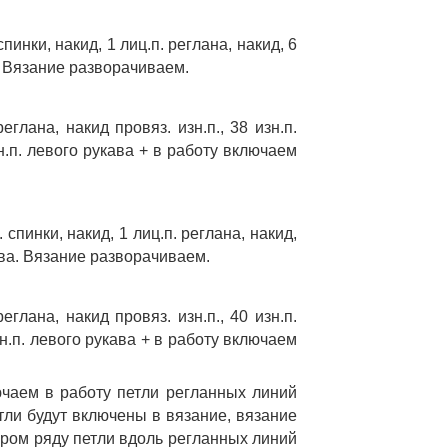
пинки, накид, 1 лиц.п. реглана, накид, 6 
. Вязание разворачиваем. 
глана, накид провяз. изн.п., 38 изн.п. 
зн.п. левого рукава + в работу включаем 
 спинки, накид, 1 лиц.п. реглана, накид, 
ава. Вязание разворачиваем. 
глана, накид провяз. изн.п., 40 изн.п. 
изн.п. левого рукава + в работу включаем 
чаем в работу петли регланных линий 
тли будут включены в вязание, вязание 
ором ряду петли вдоль регланных линий 