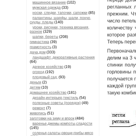
машинное вязание
(102)
регланных л
мужская одежда
(33)
носки, следки, тапочки, сапожки
(85)
прежним. Чт
палантины, шарфы, шали, пончо,
число петель
снуды, пледы
(140)
уроки, рисунки, техника вязания,
количеству 
разное
(329)
которое раз
шапки, береты
(208)
Теперь пере
гимнастика
(39)
грамотность
(3)
Первоначаль
дача,дом
(333)
ландшафт, декоративные растения
делим на 3 ч
(64)
спинки полу
дачное хозяйство
(19)
горловины п
огород
(192)
плодовый сад,
(93)
получается 
деньги
(2)
каждой груп
детям
(10)
такую комбин
домашнее хозяйство
(181)
дизайн,интерьер,текстиль
(54)
полезные советы (порядок)
(49)
ремонт
(7)
живопись
(51)
заготовки на зиму и впрок
(484)
варенье,джемы,компоты,сладости
(145)
соленья,салаты,овощи,грибы,мясо