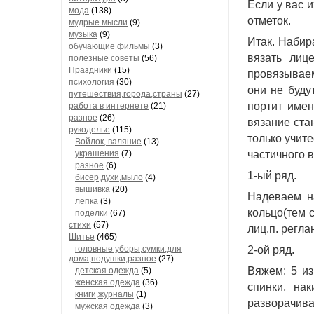
Если у вас и
мода
(138)
отметок. 
мудрые мысли
(9)
музыка
(9)
Итак. Набир
обучающие фильмы
(3)
вязать лиц
полезные советы
(56)
Праздники
(15)
провязываем
психология
(30)
они не буду
путешествия,города,страны
(27)
портит имен
работа в интернете
(21)
разное
(26)
вязание стан
рукоделье
(115)
только учите
Войлок, валяние
(13)
украшения
(7)
частичного 
разное
(6)
1-ый ряд. 
бисер,духи,мыло
(4)
вышивка
(20)
Надеваем на
лепка
(3)
кольцо(тем с
поделки
(67)
стихи
(57)
лиц.п. регла
Шитье
(465)
головные уборы,сумки,для
2-ой ряд. 
дома,подушки,разное
(27)
Вяжем: 5 изн
детская одежда
(5)
женская одежда
(36)
спинки, нак
книги,журналы
(1)
разворачива
мужская одежда
(3)