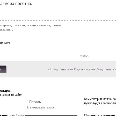
размера полотна.
е/уроки, рисунки, техника вязания, разное
вязания
ователям
« Пред. запись
—
К дневнику
—
След. запись 
ь
ентарий:
 пароль на сайте:
Комментарий можно доб
нужно будет ввести сим
Напоминание пароля
тария:
смайлики
Прикрепить картинк