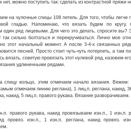
х нет, можно поступить так: сделать из контрастной пряжи н
аем на чулочные спицы 108 петель. Для того, чтобы легче 
евой гладью. Напоминаю, что вязать будем по кругу, 
 один ряд лицевыми. Для чего это делать, спросите вы? 
т так сильно болтаться и перекручиваться. Лично мое от
но этот начальный момент. А после 3-4-х связанных ряд
овится песней. Просто стоит чуть-чуть потерпеть, а там по
сь вязать, советую провязать этот нулевой ряд, назовем ег
вязания удлиненными рядами. 
 спицу кольцо, этим отмечаем начало вязания. Вяжем: 5 
амым отмечаем линию реглана), 1 лиц.п. реглана, накид, 36 
на, накид, 5 лиц.п. правого рукава. Вязание разворачиваем. 
.п. правого рукава, накид провязываем изн.п., 1 изн.п. ре
ид провяз. изн.п., 1 изн.п. реглана, накид провяз. изн
ем. 