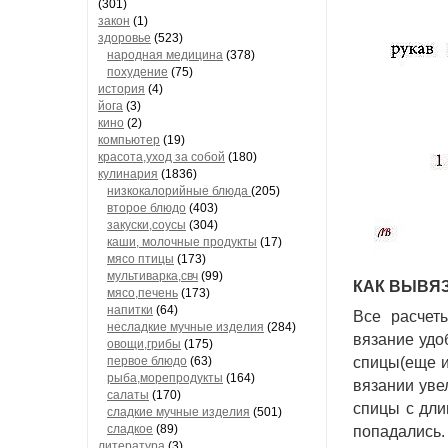
(301)
закон
(1)
здоровье
(523)
народная медицина
(378)
похудение
(75)
история
(4)
йога
(3)
кино
(2)
компьютер
(19)
красота,уход за собой
(180)
кулинария
(1836)
низкокалорийные блюда
(205)
второе блюдо
(403)
закуски,соусы
(304)
каши, молочные продукты
(17)
мясо птицы
(173)
мультиварка,свч
(99)
КАК ВЫВЯЗ
мясо,печень
(173)
напитки
(64)
Все расчет
несладкие мучные изделия
(284)
вязание удо
овощи,грибы
(175)
первое блюдо
(63)
спицы(еще и
рыба,морепродукты
(164)
вязании уве
салаты
(170)
спицы с дли
сладкие мучные изделия
(501)
сладкое
(89)
попадались.
литература
(3)