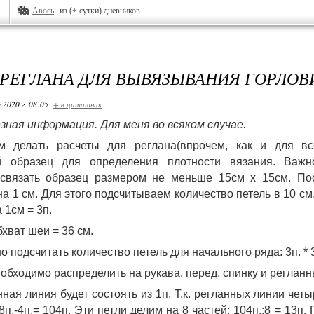
Авось
из (+ сутки) дневников
 РЕГЛАНА ДЛЯ ВЫВЯЗЫВАНИЯ ГОРЛО
 2020 г. 08:05
+ в цитатник
зная информация. Для меня во всяком случае.
м делать расчеты для реглана(впрочем, как и для всег
й образец для определения плотности вязания. Важно
связать образец размером не меньше 15см х 15см. Посл
на 1 см. Для этого подсчитываем количество петель в 10 см
 1см = 3п. 
хват шеи = 36 см. 
 подсчитать количество петель для начального ряда: 3п. * 3
еобходимо распределить на рукава, перед, спинку и регланн
ная линия будет состоять из 1п. Т.к. регланных линии четыр
п.-4п.= 104п. Эти петли делим на 8 частей: 104п.:8 = 13п. 