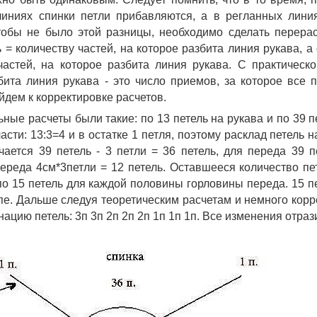
иниях спинки петли прибавляются, а в регланных линия
обы не было этой разницы, необходимо сделать перерасч
 = количеству частей, на которое разбита линия рукава, а 
частей, на которое разбита линия рукава. С практическо
бита линия рукава - это число приемов, за которое все п
йдем к корректировке расчетов. 
ные расчеты были такие: по 13 петель на рукава и по 39 пе
асти: 13:3=4 и в остатке 1 петля, поэтому расклад петель на 
чается 39 петель - 3 петли = 36 петель, для переда 39 п
ереда 4см*3петли = 12 петель. Оставшееся количество пет
по 15 петель для каждой половины горловины переда. 15 пе
пе. Дальше следуя теоретическим расчетам и немного корре
ацию петель: 3п 3п 2п 2п 2п 1п 1п 1п. Все изменения отраз