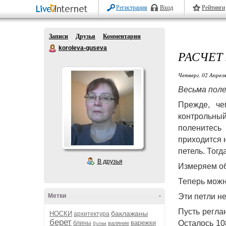
Регистрация
Вход
Рейтинги
Записи
Друзья
Комментарии
koroleva-guseva
РАСЧЕТ
Четверг, 02 Апреля
Весьма поле
Прежде, че
контрольны
поленитесь 
приходится 
петель. Тогда
В друзья
Измеряем об
Теперь можно
Метки
-
Эти петли н
Пусть реглан
баклажаны
НОСКИ
архитектура
берет
варежки
Осталось 108
блины
валяние
булки