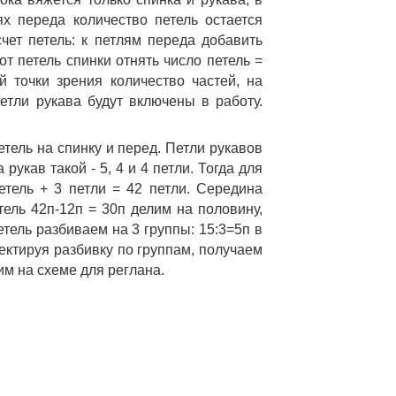
х переда количество петель остается 
ет петель: к петлям переда добавить 
от петель спинки отнять число петель = 
й точки зрения количество частей, на 
етли рукава будут включены в работу. 
тель на спинку и перед. Петли рукавов 
рукав такой - 5, 4 и 4 петли. Тогда для 
етель + 3 петли = 42 петли. Середина 
ель 42п-12п = 30п делим на половину, 
тель разбиваем на 3 группы: 15:3=5п в 
ктируя разбивку по группам, получаем 
им на схеме для реглана. 