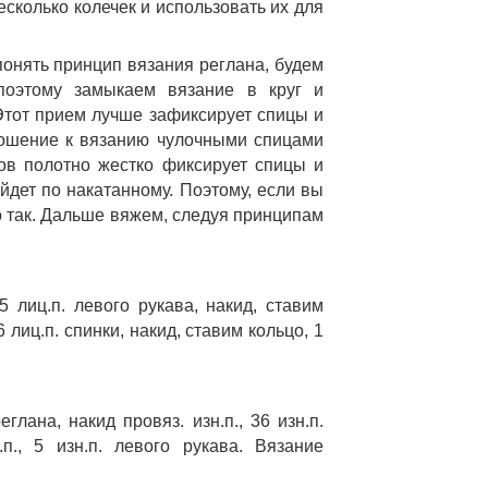
есколько колечек и использовать их для 
понять принцип вязания реглана, будем 
поэтому замыкаем вязание в круг и 
Этот прием лучше зафиксирует спицы и 
ношение к вязанию чулочными спицами 
ов полотно жестко фиксирует спицы и 
йдет по накатанному. Поэтому, если вы 
о так. Дальше вяжем, следуя принципам 
лиц.п. левого рукава, накид, ставим 
лиц.п. спинки, накид, ставим кольцо, 1 
глана, накид провяз. изн.п., 36 изн.п. 
.п., 5 изн.п. левого рукава. Вязание 