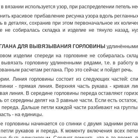
 в вязании используется узор, при распределении петель не
нить красивое прибавление рисунка узора вдоль регланных
ль в деталях, сохранив при этом первоначальное их количе
е не собиралась складка и изделие не тянуло назад, ну
ЕГЛАНА ДЛЯ ВЫВЯЗЫВАНИЯ ГОРЛОВИНЫ
 удлинёнными
овом изделии спереди на горловине не собиралась склад
 вывязать горловину удлиненными рядами, т.е. в работу в
ванным расчетам реглана. Про это сейчас и пойдет речь. 
рии. Линия горловины состоит из следующих частей: спин
пинки - прямая линия. Верхняя часть рукава - кривая лин
ивая линия. В середине горловины переда оставляют горизон
 от середины делят на 3 равные части. Если есть остаток, 
переда. Дальше петли каждой части разбивают на группы: 1-
часть - на единицы. 
 горловины начинается со спинки с двумя задними регла
петли рукавов и переда. К моменту включения всех петел
но быть одинаковым. Следует помнить, что в то время, по