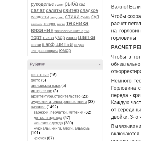
рыба
рукоделье
сад
рулет
Важно! Если
салат
салаты
свитер
сладкое
стихи
Чтобы сохра
суп
сладости
сумки
снуд
соус
техника
расчет пете
творог
тапочки
тесто
вязания
на горловин
технология шитья
топ
шапка
торт
узор
тыква
узоры
горловины 
шитье
шарф
шапки
шнуры
РАСЧЕТ Р
юмор
экстрасенсорика
Чтобы в гот
обязательно
Рубрики
-
откорректиро
животные
(16)
фото
(5)
Немного тео
английский язык
(5)
Горловина с
интересное
(3)
переда - кр
архитектура,строительство
(23)
аудиокниги, электронные книги
(33)
Каждую часть
вязание
(1492)
от середины 
варежки, перчатки, митенки
(62)
двойки, 3-ю 
детская одежда
(57)
женская одежда
(380)
Вывязывание
журналы, книги, блоги, альбомы
(101)
включаются 
крючок
(87)
переде долж