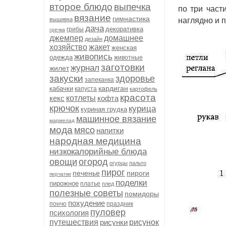
второе блюдо
выпечка
по три част
вязание
гимнастика
вышивка
наглядно и п
дача
декоративка
грибы
гречка
джемпер
домашнее
дизайн
хозяйство
жакет
женская
живопись
одежда
животные
заготовки
журнал
жилет
закуски
здоровье
запеканка
кардиган
кабачки
капуста
картофель
красота
кекс
котлеты
кофта
крючок
курица
куриная грудка
машинное вязание
мармелад
мода
мясо
напитки
народная медицина
низкокалорийные блюда
овощи
огород
огурцы
пальто
пирог
печенье
пироги
перчатки
поделки
пирожное
платье
плед
полезные советы
помидоры
похудение
пончо
праздник
пуловер
психология
путешествия
рисунки
рисунок