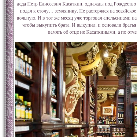
деда Петр Елисеевич Касаткин, однажды под Рождество о
подал к столу… землянику. Не растерялся на хозяйское
вольную. И в тот же месяц уже торговал апельсинами на
чтобы выкупить брата. И выкупил, и основали братья
память об отце не Касаткиными, а по отч