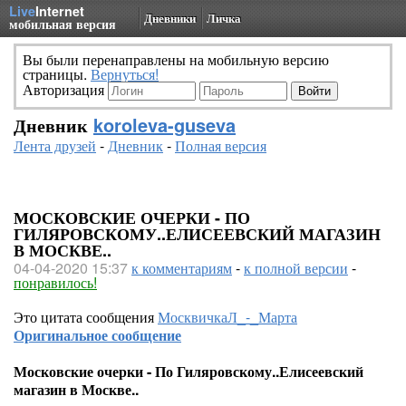
Live
Internet
Дневники
Личка
мобильная версия
Вы были перенаправлены на мобильную версию
страницы.
Вернуться!
Авторизация
Дневник
koroleva-guseva
Лента друзей
-
Дневник
-
Полная версия
МОСКОВСКИЕ ОЧЕРКИ - ПО
ГИЛЯРОВСКОМУ..ЕЛИСЕЕВСКИЙ МАГАЗИН
В МОСКВЕ..
04-04-2020 15:37
к комментариям
-
к полной версии
-
понравилось!
Это цитата сообщения
МосквичкаЛ_-_Марта
Оригинальное сообщение
Московские очерки - По Гиляровскому..Елисеевский
магазин в Москве..