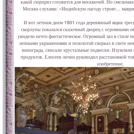
какой сюрприз готовится для москвичей. Но смельчаки
Москва слухами: «Индийскую пагоду строят… маври
И вот летним днем 1901 года деревянный ящик трес
скорлупы показался сказочный дворец с огромными о
увидели нечто фантастическое. Огромный зал в стиле н
лепными украшениями и позолотой сверкал в свете не
винограда, свисали хрустальные подвески. Изумляли 
продуктов. Елисеев лично руководил расстановкой тов
изобретение.