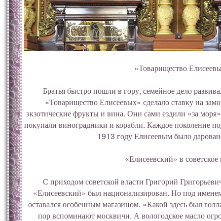
«Товарищество Елисеев
Братья быстро пошли в гору, семейное дело развива
«Товарищество Елисеевых» сделало ставку на замо
экзотические фрукты и вина. Они сами ездили «за моря»
покупали виноградники и корабли. Каждое поколение по
1913 году Елисеевым было дарован
«Елисеевский» в советское 
С приходом советской власти Григорий Григорьеви
«Елисеевский» был национализирован. Но под имен
оставался особенным магазином. «Какой здесь был голла
пор вспоминают москвичи. А вологодское масло огр