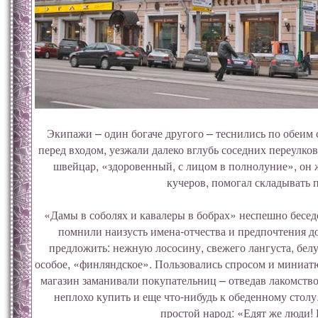
Экипажи – один богаче другого – теснились по обеим 
перед входом, уезжали далеко вглубь соседних переулко
швейцар, «здоровенный, с лицом в полнолуние», он
кучеров, помогал складывать 
«Дамы в соболях и кавалеры в бобрах» неспешно бесе
помнили наизусть имена-отчества и предпочтения до
предложить: нежную лососину, свежего лангуста, бел
особое, «финляндское». Пользовались спросом и миниа
магазин заманивали покупательниц – отведав лакомство
неплохо купить и еще что-нибудь к обеденному столу
простой народ: «Едят же люди! 