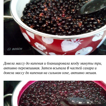
Довела массу до кипения и бланшировала ягоду минуты три,
активно перемешивая. Затем всыпала 6 частей сахара и
довела массу до кипения на сильном огне, активно мешая.