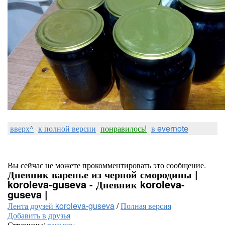
вверх^
к полной версии
понравилось!
в evernote
Вы сейчас не можете прокомментировать это сообщение.
Дневник варенье из черной смородины |
koroleva-guseva - Дневник koroleva-
guseva |
Лента друзей koroleva-guseva
/
Полная версия
Добавить в друзья
Страницы:
раньше»