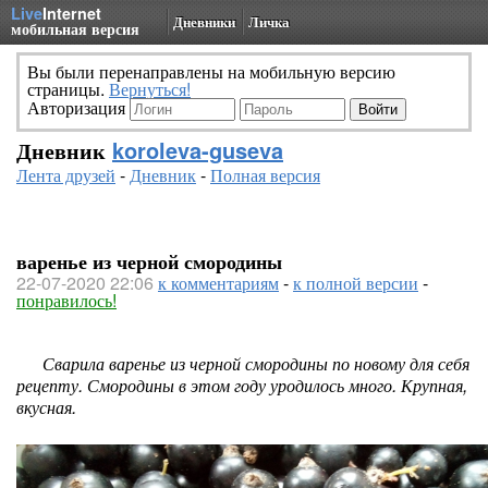
Live
Internet
Дневники
Личка
мобильная версия
Вы были перенаправлены на мобильную версию
страницы.
Вернуться!
Авторизация
Дневник
koroleva-guseva
Лента друзей
-
Дневник
-
Полная версия
варенье из черной смородины
22-07-2020 22:06
к комментариям
-
к полной версии
-
понравилось!
Сварила варенье из черной смородины по новому для себя
рецепту. Смородины в этом году уродилось много. Крупная,
вкусная.