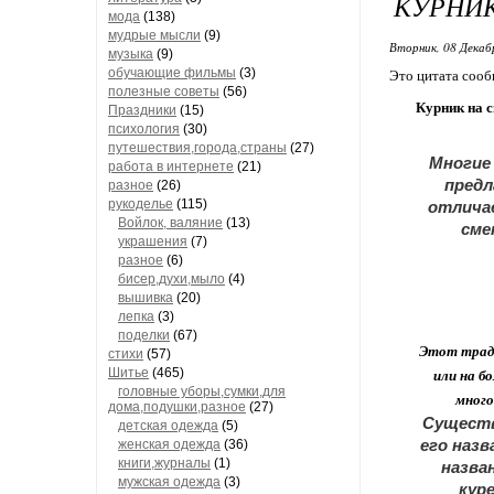
КУРНИК
мода
(138)
мудрые мысли
(9)
Вторник, 08 Декаб
музыка
(9)
обучающие фильмы
(3)
Это цитата соо
полезные советы
(56)
Курник на 
Праздники
(15)
психология
(30)
путешествия,города,страны
(27)
Многие 
работа в интернете
(21)
предл
разное
(26)
рукоделье
(115)
отличае
Войлок, валяние
(13)
сме
украшения
(7)
разное
(6)
бисер,духи,мыло
(4)
вышивка
(20)
лепка
(3)
поделки
(67)
Этот тради
стихи
(57)
Шитье
(465)
или на б
головные уборы,сумки,для
много
дома,подушки,разное
(27)
Существ
детская одежда
(5)
его назв
женская одежда
(36)
книги,журналы
(1)
назва
мужская одежда
(3)
куре