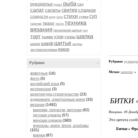
рыба
рукоделье
сад
рулет
салат
салаты
свитер
сладкое
стихи
суп
сладости
сумки
снуд
соус
техника
творог
тапочки
тесто
вязания
технология шитья
топ
шапка
торт
узор
тыква
узоры
шитье
шарф
шапки
шнуры
юмор
экстрасенсорика
Рубрики:
кулинари
Рубрики
-
Метки:
напитки
животные
(16)
фото
(5)
английский язык
(5)
интересное
(3)
архитектура,строительство
(23)
БИТКИ 
аудиокниги, электронные книги
(33)
вязание
(1492)
варежки, перчатки, митенки
(62)
Вторник, 08 Декаб
детская одежда
(57)
Это цитата соо
женская одежда
(380)
журналы, книги, блоги, альбомы
Битки « Фр
(101)
крючок
(87)