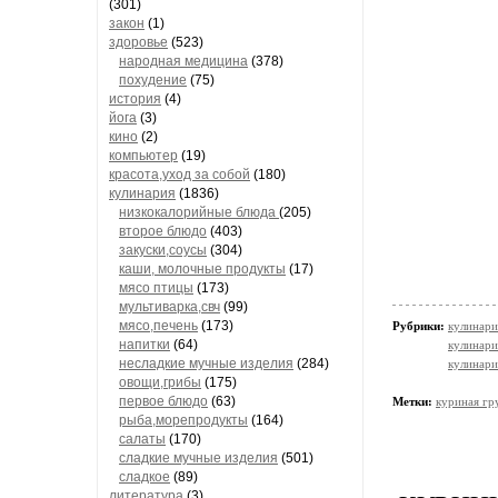
(301)
закон
(1)
здоровье
(523)
народная медицина
(378)
похудение
(75)
история
(4)
йога
(3)
кино
(2)
компьютер
(19)
красота,уход за собой
(180)
кулинария
(1836)
низкокалорийные блюда
(205)
второе блюдо
(403)
закуски,соусы
(304)
каши, молочные продукты
(17)
мясо птицы
(173)
мультиварка,свч
(99)
мясо,печень
(173)
Рубрики:
кулинари
напитки
(64)
кулинари
несладкие мучные изделия
(284)
кулинари
овощи,грибы
(175)
первое блюдо
(63)
Метки:
куриная гр
рыба,морепродукты
(164)
салаты
(170)
сладкие мучные изделия
(501)
сладкое
(89)
литература
(3)