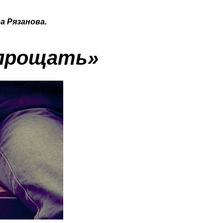
 Рязанова.
 прощать»