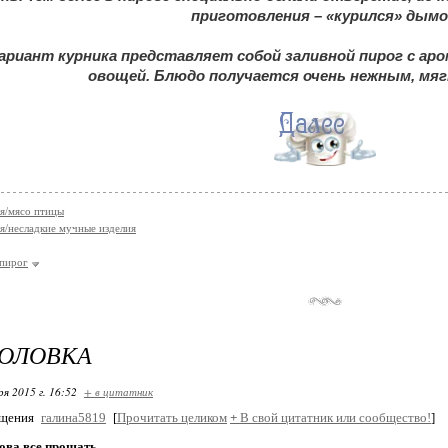
приготовления – «курился» дымо
риант курника представляет собой заливной пирог с аром
овощей. Блюдо получается очень нежным, мя
я/мясо птицы
я/несладкие мучные изделия
пирог
ГОЛОВКА
ря 2015 г. 16:52
+ в цитатник
бщения
галина5819
[
Прочитать целиком
+
В свой цитатник или сообщество!
]
ова все прощать