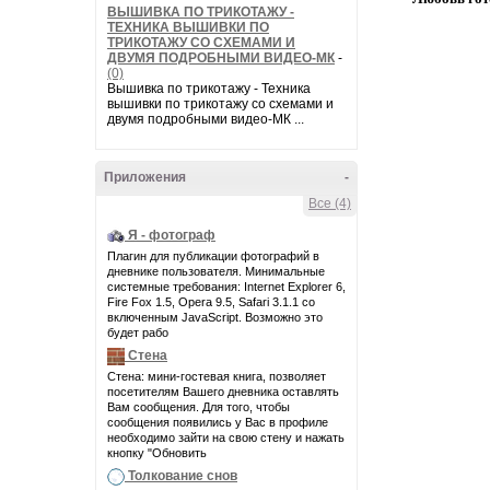
ВЫШИВКА ПО ТРИКОТАЖУ -
ТЕХНИКА ВЫШИВКИ ПО
ТРИКОТАЖУ СО СХЕМАМИ И
ДВУМЯ ПОДРОБНЫМИ ВИДЕО-МК
-
(0)
Вышивка по трикотажу - Техника
вышивки по трикотажу со схемами и
двумя подробными видео-МК ...
Приложения
-
Все (4)
Я - фотограф
Плагин для публикации фотографий в
дневнике пользователя. Минимальные
системные требования: Internet Explorer 6,
Fire Fox 1.5, Opera 9.5, Safari 3.1.1 со
включенным JavaScript. Возможно это
будет рабо
Стена
Стена: мини-гостевая книга, позволяет
посетителям Вашего дневника оставлять
Вам сообщения. Для того, чтобы
сообщения появились у Вас в профиле
необходимо зайти на свою стену и нажать
кнопку "Обновить
Толкование снов