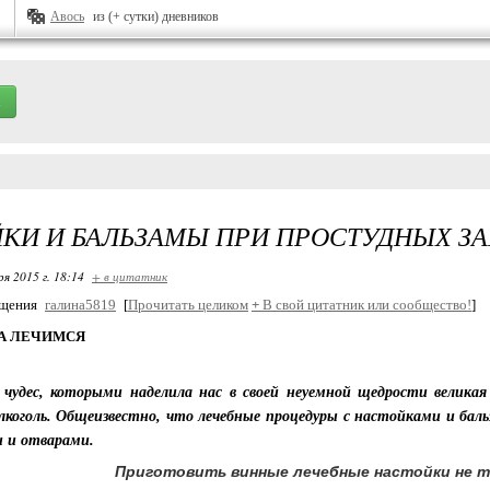
Авось
из (+ сутки) дневников
КИ И БАЛЬЗАМЫ ПРИ ПРОСТУДНЫХ З
ря 2015 г. 18:14
+ в цитатник
бщения
галина5819
[
Прочитать целиком
+
В свой цитатник или сообщество!
]
 А ЛЕЧИМСЯ
х чудес, которыми наделила нас в своей неуемной щедрости велика
лкоголь. Общеизвестно, что лечебные процедуры с настойками и бал
и и отварами.
Приготовить винные лечебные настойки не та