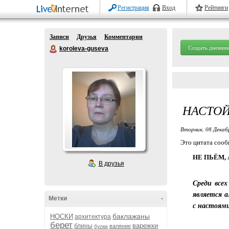
Регистрация
Вход
Рейтинги
Записи
Друзья
Комментарии
Создать дневник
koroleva-guseva
НАСТОЙ
Вторник, 08 Декаб
Это цитата соо
НЕ ПЬЁМ,
В друзья
Среди все
является а
Метки
-
с настоям
баклажаны
НОСКИ
архитектура
берет
варежки
блины
валяние
булки