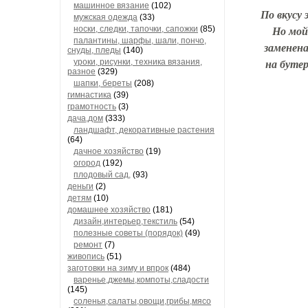
машинное вязание
(102)
По вкусу
мужская одежда
(33)
носки, следки, тапочки, сапожки
(85)
Но мой
палантины, шарфы, шали, пончо,
заменена
снуды, пледы
(140)
уроки, рисунки, техника вязания,
на бутер
разное
(329)
шапки, береты
(208)
гимнастика
(39)
грамотность
(3)
дача,дом
(333)
ландшафт, декоративные растения
(64)
дачное хозяйство
(19)
огород
(192)
плодовый сад,
(93)
деньги
(2)
детям
(10)
домашнее хозяйство
(181)
дизайн,интерьер,текстиль
(54)
полезные советы (порядок)
(49)
ремонт
(7)
живопись
(51)
заготовки на зиму и впрок
(484)
варенье,джемы,компоты,сладости
(145)
соленья,салаты,овощи,грибы,мясо