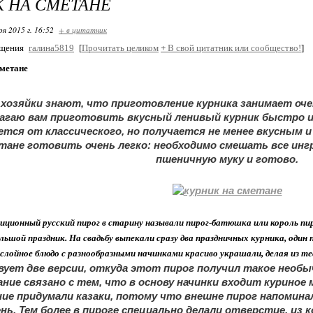
 НА СМЕТАНЕ
ря 2015 г. 16:52
+ в цитатник
бщения
галина5819
[
Прочитать целиком
+
В свой цитатник или сообщество!
]
сметане
хозяйки знают, что приготовление курника занимает очен
агаю вам приготовить вкусный ленивый курник быстро и
тся от классического, но получается не менее вкусным и
тане готовить очень легко: необходимо смешать все ин
пшеничную муку и готово.
ционный русский пирог в старину называли пирог-батюшка или король пиро
ольшой праздник. На свадьбу выпекали сразу два праздничных курника, один
слойное блюдо с разнообразными начинками красиво украшали, делая из те
ует две версии, откуда этот пирог получил такое необы
ание связано с тем, что в основу начинки входит куриное
ние придумали казаки, потому что внешне пирог напомина
нь. Тем более в пироге специально делали отверстие, из 