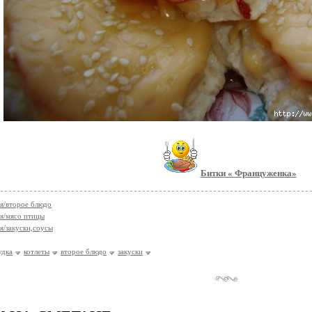
Битки « Француженка»
я/второе блюдо
я/мясо птицы
я/закуски,соусы
удка
котлеты
второе блюдо
закуски