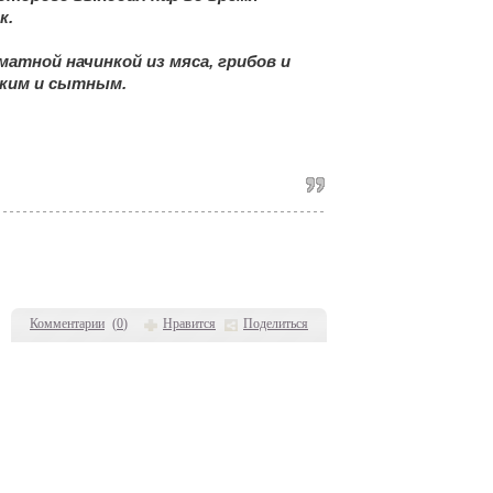
к.
атной начинкой из мяса, грибов и
гким и сытным.
Комментарии
(
0
)
Нравится
Поделиться