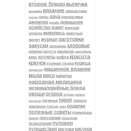
второе блюдо
выпечка
вязание
гимнастика
вышивка
дача
декоративка
грибы
гречка
джемпер
домашнее
дизайн
хозяйство
жакет
женская
живопись
одежда
животные
заготовки
журнал
жилет
закуски
здоровье
запеканка
кардиган
кабачки
капуста
картофель
красота
кекс
котлеты
кофта
крючок
курица
куриная грудка
машинное вязание
мармелад
мода
мясо
напитки
народная медицина
низкокалорийные блюда
овощи
огород
огурцы
пальто
пирог
печенье
пироги
перчатки
поделки
пирожное
платье
плед
полезные советы
помидоры
похудение
пончо
праздник
пуловер
психология
путешествия
рисунки
рисунок