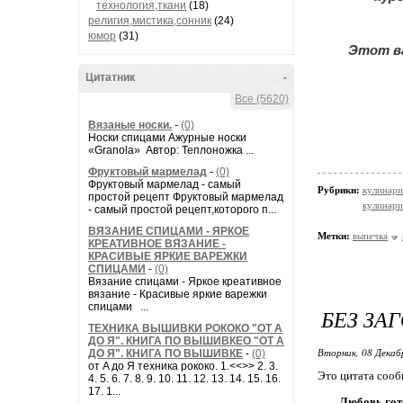
технология,ткани
(18)
религия,мистика,сонник
(24)
юмор
(31)
Этот ва
Цитатник
-
Все (5620)
Вязаные носки.
-
(0)
Носки спицами Ажурные носки
«Granola» Автор: Теплоножка ...
Фруктовый мармелад
-
(0)
Фруктовый мармелад - самый
Рубрики:
кулинари
простой рецепт Фруктовый мармелад
кулинари
- самый простой рецепт,которого п...
ВЯЗАНИЕ СПИЦАМИ - ЯРКОЕ
Метки:
выпечка
КРЕАТИВНОЕ ВЯЗАНИЕ -
КРАСИВЫЕ ЯРКИЕ ВАРЕЖКИ
СПИЦАМИ
-
(0)
Вязание спицами - Яркое креативное
вязание - Красивые яркие варежки
спицами ...
БЕЗ ЗА
ТЕХНИКА ВЫШИВКИ РОКОКО "ОТ А
ДО Я". КНИГА ПО ВЫШИВКЕО "ОТ А
Вторник, 08 Декаб
ДО Я". КНИГА ПО ВЫШИВКЕ
-
(0)
от A до Я техника рококо. 1.<<>> 2. 3.
Это цитата соо
4. 5. 6. 7. 8. 9. 10. 11. 12. 13. 14. 15. 16.
17. 1...
Любовь гот