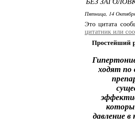
БЕЗ ЗАГОЛОВ
Пятница, 14 Октября
Это цитата соо
цитатник или со
Простейший р
Гипертоние
ходят по
препа
суще
эффектив
которы
давление в