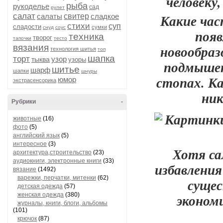
человеку,
рыба
рукоделье
сад
рулет
салат
Какие час
салаты
свитер
сладкое
стихи
суп
сладости
сумки
снуд
соус
появ
техника
творог
тапочки
тесто
вязания
новообраз
технология шитья
топ
шапка
торт
узор
тыква
узоры
подмышек,
шитье
шарф
шапки
шнуры
стопах. Ка
юмор
экстрасенсорика
ник
Рубрики
-
животные
(16)
фото
(5)
английский язык
(5)
интересное
(3)
Хотя са
архитектура,строительство
(23)
аудиокниги, электронные книги
(33)
избавления
вязание
(1492)
варежки, перчатки, митенки
(62)
сущес
детская одежда
(57)
женская одежда
(380)
эконом
журналы, книги, блоги, альбомы
(101)
крючок
(87)