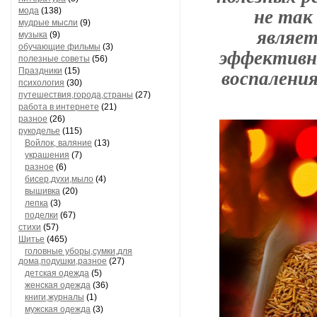
не так
мода
(138)
мудрые мысли
(9)
являет
музыка
(9)
обучающие фильмы
(3)
эффективн
полезные советы
(56)
воспаления
Праздники
(15)
психология
(30)
путешествия,города,страны
(27)
работа в интернете
(21)
разное
(26)
рукоделье
(115)
Войлок, валяние
(13)
украшения
(7)
разное
(6)
бисер,духи,мыло
(4)
вышивка
(20)
лепка
(3)
поделки
(67)
стихи
(57)
Шитье
(465)
головные уборы,сумки,для
дома,подушки,разное
(27)
детская одежда
(5)
женская одежда
(36)
книги,журналы
(1)
мужская одежда
(3)