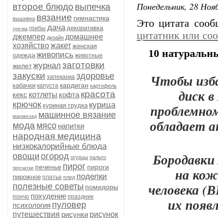
Понедельник, 28 Нояб
второе блюдо
выпечка
вязание
гимнастика
вышивка
Это цитата соо
дача
декоративка
грибы
гречка
цитатник или со
джемпер
домашнее
дизайн
хозяйство
жакет
женская
10 натуральны
живопись
одежда
животные
заготовки
журнал
жилет
закуски
здоровье
Чтобы изба
запеканка
кардиган
кабачки
капуста
картофель
диск в
красота
кекс
котлеты
кофта
крючок
курица
куриная грудка
проблемном
машинное вязание
мармелад
обладает 
мода
мясо
напитки
народная медицина
низкокалорийные блюда
Бородавки 
овощи
огород
огурцы
пальто
пирог
печенье
пироги
перчатки
на кож
поделки
пирожное
платье
плед
человека (
полезные советы
помидоры
похудение
пончо
праздник
их появ
пуловер
психология
путешествия
рисунки
рисунок