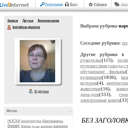
Регистрация
Вход
Рейтинги
Авос
Записи
Друзья
Комментарии
Выбрана рубрика
нар
koroleva-guseva
Соседние рубрики:
по
Другие рубрики в 
рукоделье
(115),
рели
путешествия,города,с
обучающие фильмы
кулинария
(1836),
кр
история
(4),
интересн
животные
(16),
живо
В друзья
дача,дом
(333),
гра
электронные книги
(33
Метки
-
БЕЗ ЗАГОЛОВ
баклажаны
НОСКИ
архитектура
берет
варежки
блины
валяние
булки