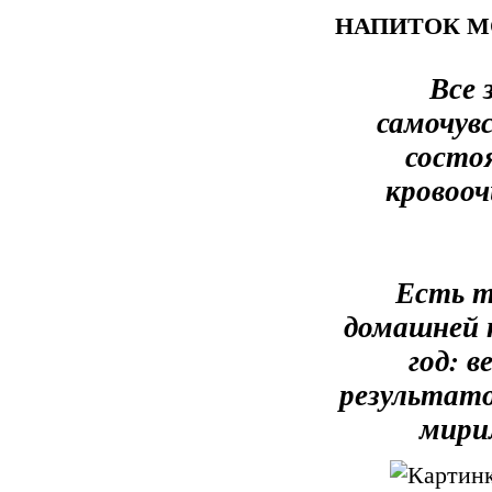
НАПИТОК М
Все 
самочув
состоя
кровоо
Есть т
домашней к
год: в
результато
мирил