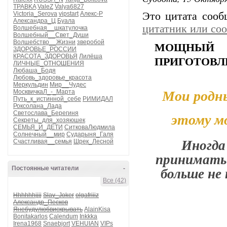
TPABKA
ValeZ
Valya6827
Victoria_Serova
vipstart
Алекс-Р
Это цитата соо
Александра_Ц
Буала
цитатник или со
Волшебная__шкатулочка
Волшебный__Свет_Души
Волшебство__Жизни
зверобой
МОЩНЫЙ
ЗДОРОВЬЕ_РОССИИ
КРАСОТА_ЗДОРОВЬЯ
Лилёша
ПРИГОТОВЛ
ЛИЧНЫЕ_ОТНОШЕНИЯ
Любаша_Бодя
Любовь_здоровье_красота
Меркульдин
Мир__Чудес
МосквичкаЛ_-_Марта
Мои родны
Путь_к_истинной_себе
РИМИДАЛ
Роксолана_Лада
Светослава_Берегиня
этому м
Секреты_для_хозяюшек
СЕМЬЯ_И_ДЕТИ
СитковаЛюдмила
Солнечный__мир
Сударыня_Галя
Иногда
Счастливая__семья
Шрек_Лесной
принимать 
больше не
Постоянные читатели
-
Все (42)
Hhhhhhjjjj
Slav_Joker
olgafriiiz
Александр_Песков
Янебудулюбвискрывать
AlainKisa
Bonitakarlos
Calendum
Inkkka
Irena1968
Snaebjort
VEHUIAN
VIPs