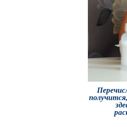
Перечисл
получится,
зде
рас