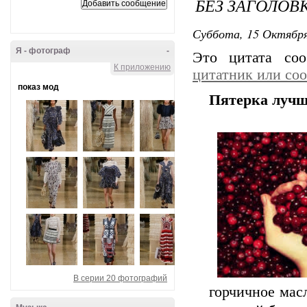
БЕЗ ЗАГОЛОВ
Суббота, 15 Октября
Я - фотограф
-
Это цитата со
К приложению
цитатник или со
показ мод
Пятерка лучш
В серии 20 фотографий
горчичное мас