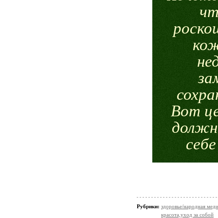
чт
роско
кож
не
за
сохра
Вот це
должн
себе
Рубрики:
здоровье/народная мед
красота,уход за собой