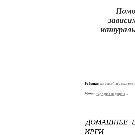
Помо
зависи
натураль
Рубрики:
здоровье/народная мед
Метки:
народная медицина
ДОМАШНЕЕ В
ИРГИ