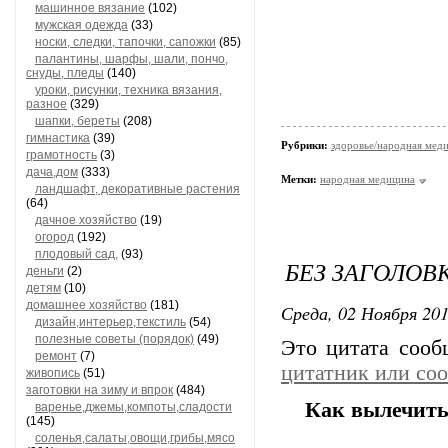
машинное вязание
(102)
мужская одежда
(33)
носки, следки, тапочки, сапожки
(85)
палантины, шарфы, шали, пончо,
снуды, пледы
(140)
уроки, рисунки, техника вязания,
разное
(329)
шапки, береты
(208)
гимнастика
(39)
Рубрики:
здоровье/народная мед
грамотность
(3)
дача,дом
(333)
Метки:
народная медицина
ландшафт, декоративные растения
(64)
дачное хозяйство
(19)
огород
(192)
плодовый сад,
(93)
БЕЗ ЗАГОЛОВ
деньги
(2)
детям
(10)
домашнее хозяйство
(181)
Среда, 02 Ноября 201
дизайн,интерьер,текстиль
(54)
полезные советы (порядок)
(49)
Это цитата соо
ремонт
(7)
цитатник или со
живопись
(51)
заготовки на зиму и впрок
(484)
Как вылечить 
варенье,джемы,компоты,сладости
(145)
соленья,салаты,овощи,грибы,мясо