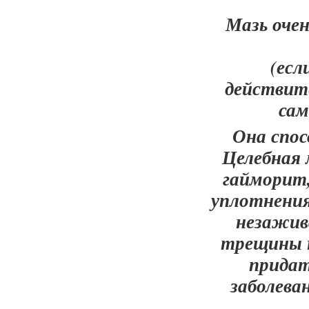
Мазь очен
(есл
действит
сам
Она спос
Целебная 
гайморит,
уплотнения
незажив
трещины н
придат
заболева