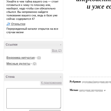
Узнайте в чем тайна вашего сна — стоит
и уже е
готовиться к чему-то плохому или,
наоборот, надо чтобы сон обязательно
сбылся. Вы непременно найдете
толкование вашего сна, ведь в базе уже
сейчас содержится 47
Открытки
Перерожденный каталог открыток на все
случаи жизни
Ссылки
-
Все (2)
Вероника нитчатая
-
(0)
Мясные рулеты
-
(0)
Стена
-
Рубрики:
здоровье/народная мед
К приложению
Метки:
народная медицина