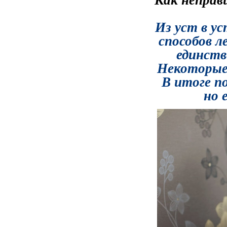
Из уст в у
способов л
единств
Некоторые 
В итоге п
но 