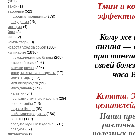
(301)
Тмин и ко
закон
(1)
здоровье
(523)
эффектив
народная медицина
(378)
похудение
(75)
история
(4)
йога
(3)
Кому же 
кино
(2)
компьютер
(19)
ангина — 
красота,уход за собой
(180)
пристанет
кулинария
(1836)
низкокалорийные блюда
(205)
своей боле
второе блюдо
(403)
закуски,соусы
(304)
часа 
каши, молочные продукты
(17)
мясо птицы
(173)
мультиварка,свч
(99)
мясо,печень
(173)
Кстати. 
напитки
(64)
несладкие мучные изделия
(284)
целителей
овощи,грибы
(175)
первое блюдо
(63)
Наши пре
рыба,морепродукты
(164)
салаты
(170)
различн
сладкие мучные изделия
(501)
сладкое
(89)
полезных р
литература
(3)