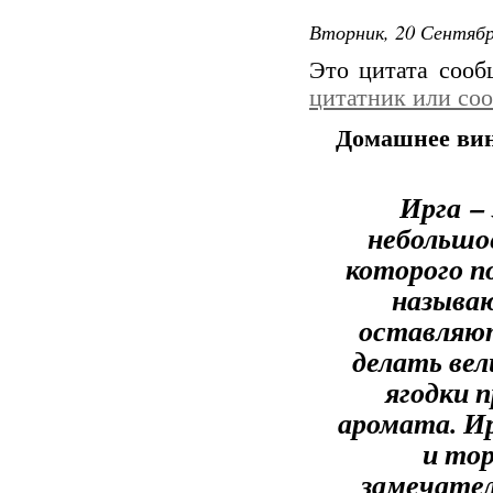
Вторник, 20 Сентябр
Это цитата соо
цитатник или со
Домашнее вино
Ирга
– 
небольшое
которого п
называю
оставляют
делать вел
ягодки п
аромата. Ир
и тор
замечател