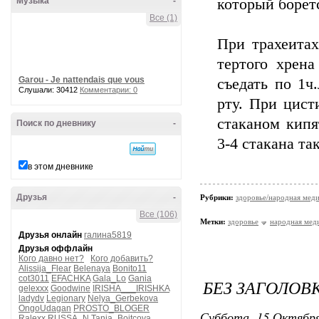
Музыка
-
который боретс
Все (1)
При трахеитах
тертого хрена
Garou - Je nattendais que vous
съедать по 1ч.
Слушали: 30412
Комментарии: 0
рту. При цисти
стаканом кипя
Поиск по дневнику
-
3-4 стакана та
в этом дневнике
Друзья
-
Рубрики:
здоровье/народная мед
Все (106)
Метки:
здоровье
народная мед
Друзья онлайн
галина5819
Друзья оффлайн
Кого давно нет?
Кого добавить?
Alissija_Flear
Belenaya
Bonito11
cot3011
EFACHKA
Gala_Lo
Gania
БЕЗ ЗАГОЛОВ
gelexxx
Goodwine
IRISHA___IRISHKA
ladydv
Legionary
Nelya_Gerbekova
OngoUdagan
PROSTO_BLOGER
Суббота, 15 Октября
Ralexx
RUSSA_N
Tanja_Boitcova