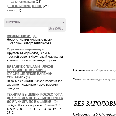
технология,ткани
(18)
религия,мистика,сонник
(24)
юмор
(31)
Цитатник
-
Все (5620)
Вязаные носки.
-
(0)
Носки спицами Ажурные носки
«Granola» Автор: Теплоножка ...
Фруктовый мармелад
-
(0)
Фруктовый мармелад - самый
простой рецепт Фруктовый мармелад
- самый простой рецепт,которого п...
ВЯЗАНИЕ СПИЦАМИ - ЯРКОЕ
КРЕАТИВНОЕ ВЯЗАНИЕ -
Рубрики:
здоровье/народная мед
КРАСИВЫЕ ЯРКИЕ ВАРЕЖКИ
СПИЦАМИ
-
(0)
Метки:
народная медицина
здо
Вязание спицами - Яркое креативное
вязание - Красивые яркие варежки
спицами ...
ТЕХНИКА ВЫШИВКИ РОКОКО "ОТ А
ДО Я". КНИГА ПО ВЫШИВКЕО "ОТ А
БЕЗ ЗАГОЛОВ
ДО Я". КНИГА ПО ВЫШИВКЕ
-
(0)
от A до Я техника рококо. 1.<<>> 2. 3.
4. 5. 6. 7. 8. 9. 10. 11. 12. 13. 14. 15. 16.
Суббота, 15 Октября
17. 1...