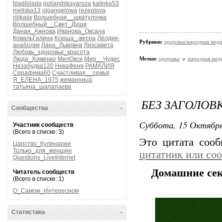
bladiblada
gollandskayaroza
kalinka53
metiska13
olgangelowa
rezeptova
ribkasx
Волшебная__шкатулочка
Волшебный__Свет_Души
Даная_Ажнова
Иванова_Оксана
КовальГалина
Ксюша_-весна
Лёлдик-
Рубрики:
здоровье/народная мед
анаболик
Лана_Львовна
Лизсавета
Любовь_здоровье_красота
Люда_Хоменко
МилОкси
Мир__Чудес
Метки:
здоровье
народная мед
Незабудка120
НикаФеня
РАМАЛИЯ
Серафима60
Счастливая__семья
Я_ЕЛЕНА_1975
жеманница
татьяна_шалапаева
БЕЗ ЗАГОЛОВ
Сообщества
-
Суббота, 15 Октября
Участник сообществ
(Всего в списке: 3)
Это цитата соо
Царство_Кулинарии
Только_для_женщин
цитатник или со
Questions_LiveInternet
Домашние се
Читатель сообществ
(Всего в списке: 1)
О_Самом_Интересном
Статистика
-