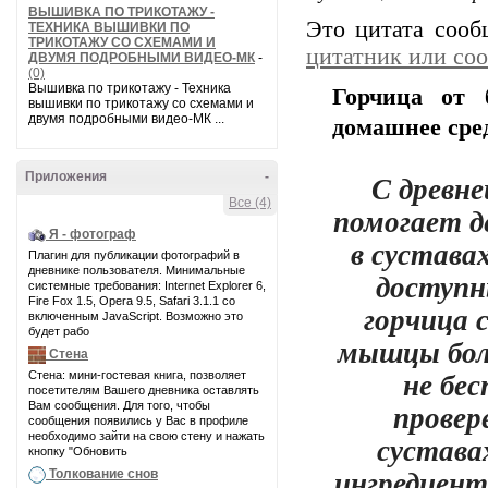
ВЫШИВКА ПО ТРИКОТАЖУ -
Это цитата соо
ТЕХНИКА ВЫШИВКИ ПО
ТРИКОТАЖУ СО СХЕМАМИ И
цитатник или со
ДВУМЯ ПОДРОБНЫМИ ВИДЕО-МК
-
(0)
Вышивка по трикотажу - Техника
Горчица от 
вышивки по трикотажу со схемами и
двумя подробными видео-МК ...
домашнее сре
С древне
Приложения
-
Все (4)
помогает д
Я - фотограф
в сустава
Плагин для публикации фотографий в
дневнике пользователя. Минимальные
доступн
системные требования: Internet Explorer 6,
Fire Fox 1.5, Opera 9.5, Safari 3.1.1 со
горчица 
включенным JavaScript. Возможно это
будет рабо
мышцы боле
Стена
не бе
Стена: мини-гостевая книга, позволяет
посетителям Вашего дневника оставлять
провер
Вам сообщения. Для того, чтобы
сообщения появились у Вас в профиле
необходимо зайти на свою стену и нажать
суставах
кнопку "Обновить
ингредиен
Толкование снов