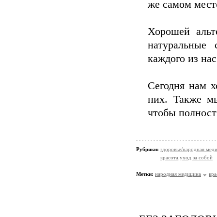
же самом мест
Хорошей альт
натуральные 
каждого из нас
Сегодня нам х
них. Также мы
чтобы полност
Рубрики:
здоровье/народная мед
красота,уход за собой
Метки:
народная медицина
кра