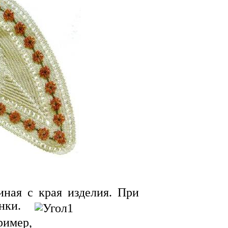
иная с края изделия.
При
нки.
ример,