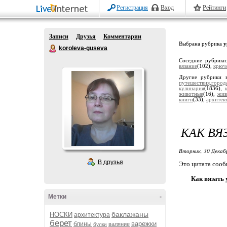
Регистрация
Вход
Рейтинги
Записи
Друзья
Комментарии
Выбрана рубрика
у
koroleva-guseva
Соседние рубрик
вязание
(102),
крюч
Другие рубрики 
путешествия,город
кулинария
(1836),
животные
(16),
жив
книги
(33),
архитек
КАК ВЯ
Вторник, 30 Декаб
В друзья
Это цитата соо
Как вязать 
Метки
-
баклажаны
НОСКИ
архитектура
берет
варежки
блины
валяние
булки