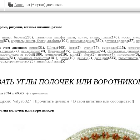
Авось
из (+ сутки) дневников
роки, рисунки, техника вязания, разное
.
и:
шапки, береты
(208),
палантины, шарфы, шали, пончо, снуды, пледы
(140),
носки, сле
ок
(87),
журналы, книги, блоги, альбомы
(101),
женская одежда
(380),
детская одежда
(57),
ва
в этом дневнике:
юмор
(31),
Шитье
(465),
фото
(5),
стихи
(57),
рукоделье
(115),
религия
а,страны
(27),
психология
(30),
Праздники
(15),
полезные советы
(56),
обучающие фильмы
красота,уход за собой
(180),
компьютер
(19),
кино
(2),
йога
(3),
история
(4),
интересное
(3)
опись
(51),
домашнее хозяйство
(181),
детям
(10),
деньги
(2),
дача,дом
(333),
грамотность
(
тура,строительство
(23),
английский язык
(5)
ЗАТЬ УГЛЫ ПОЛОЧЕК ИЛИ ВОРОТНИКО
ря 2014 г. 09:05
+ в цитатник
бщения
Valya6827
[
Прочитать целиком
+
В свой цитатник или сообщество!
]
углы полочек или воротников