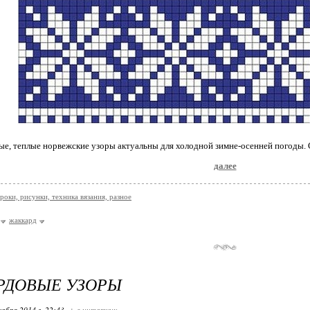
ые, теплые норвежские узоры актуальны для холодной зимне-осенней погоды.
далее
роки, рисунки, техника вязания, разное
жаккард
РДОВЫЕ УЗОРЫ
кабря 2014 г. 22:43
+ в цитатник