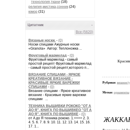
технология,ткани
(18)
религия,мистика,сонник
(24)
юмор
(31)
Цитатник
-
Все (5620)
Вязаные носки.
-
(0)
Носки спицами Ажурные носки
«Granola» Автор: Теплоножка ...
Фруктовый мармелад
-
(0)
Фруктовый мармелад - самый
Красив
простой рецепт Фруктовый мармелад
- самый простой рецепт,которого п...
ВЯЗАНИЕ СПИЦАМИ - ЯРКОЕ
КРЕАТИВНОЕ ВЯЗАНИЕ -
КРАСИВЫЕ ЯРКИЕ ВАРЕЖКИ
Рубрики:
вязание/у
СПИЦАМИ
-
(0)
Вязание спицами - Яркое креативное
Метки:
орнаменты
вязание - Красивые яркие варежки
спицами ...
ТЕХНИКА ВЫШИВКИ РОКОКО "ОТ А
ДО Я". КНИГА ПО ВЫШИВКЕО "ОТ А
ДО Я". КНИГА ПО ВЫШИВКЕ
-
(0)
ЖАККА
от A до Я техника рококо. 1.<<>> 2. 3.
4. 5. 6. 7. 8. 9. 10. 11. 12. 13. 14. 15. 16.
17. 1...
Воскресенье, 14 Де