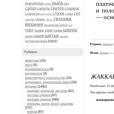
рыба
платоч
рукоделье
сад
рулет
салат
салаты
свитер
сладкое
и поло
стихи
суп
сладости
сумки
снуд
соус
— осн
техника
творог
тапочки
тесто
вязания
технология шитья
топ
шапка
торт
узор
тыква
узоры
шитье
шарф
шапки
шнуры
юмор
экстрасенсорика
Рубрики:
вязание/у
Рубрики
-
Метки:
вязание
животные
(16)
фото
(5)
английский язык
(5)
интересное
(3)
ЖАККА
архитектура,строительство
(23)
аудиокниги, электронные книги
(33)
Понедельник, 22 Де
вязание
(1492)
варежки, перчатки, митенки
(62)
Это цитата соо
детская одежда
(57)
женская одежда
(380)
жаккардовы
журналы, книги, блоги, альбомы
(101)
крючок
(87)