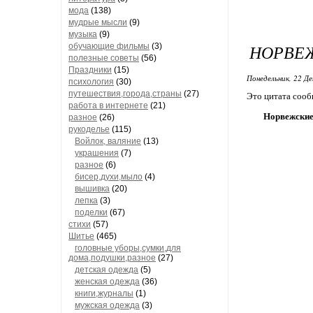
мода
(138)
мудрые мысли
(9)
музыка
(9)
НОРВЕ
обучающие фильмы
(3)
полезные советы
(56)
Праздники
(15)
Понедельник, 22 Де
психология
(30)
путешествия,города,страны
(27)
Это цитата соо
работа в интернете
(21)
Норвежские
разное
(26)
рукоделье
(115)
Войлок, валяние
(13)
украшения
(7)
разное
(6)
бисер,духи,мыло
(4)
вышивка
(20)
лепка
(3)
поделки
(67)
стихи
(57)
Шитье
(465)
головные уборы,сумки,для
дома,подушки,разное
(27)
детская одежда
(5)
женская одежда
(36)
книги,журналы
(1)
мужская одежда
(3)