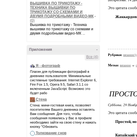
ВЫШИВКА ПО ТРИКОТАЖУ -
ТЕХНИКА ВЫШИВКИ ПО
Это цитата соо
ТРИКОТАЖУ СО СХЕМАМИ И
ДВУМЯ ПОДРОБНЫМИ ВИДЕО-МК
-
Жаккардов
(0)
Вышивка по трикотажу - Техника
вышивки по трикотажу со схемами и
двумя подробными видео-МК ...
Приложения
-
Рубрики:
вязание/у
Все (4)
Метки:
вязание
Я - фотограф
Плагин для публикации фотографий в
дневнике пользователя. Минимальные
системные требования: Internet Explorer 6,
Fire Fox 1.5, Opera 9.5, Safari 3.1.1 со
включенным JavaScript. Возможно это
ПРОСТО
будет рабо
Стена
Суббота, 29 Ноябр
Стена: мини-гостевая книга, позволяет
посетителям Вашего дневника оставлять
Это цитата соо
Вам сообщения. Для того, чтобы
сообщения появились у Вас в профиле
Простой, но
необходимо зайти на свою стену и нажать
кнопку "Обновить
Толкование снов
Китайский у