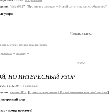
бщения
Valya6827
[
Прочитать целиком
+
В свой цитатник или сообщество!
]
ые узоры
Читать далее...
роки, рисунки, техника вязания, разное
орнаменты
жаккард
Й, НО ИНТЕРЕСНЫЙ УЗОР
я 2014 г. 22:30
+ в цитатник
бщения
галина5819
[
Прочитать целиком
+
В свой цитатник или сообщество!
]
 интересный узор
зор - проще простого!