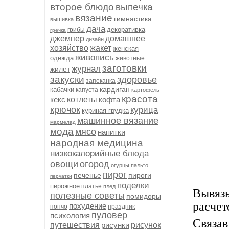
второе блюдо
выпечка
вязание
гимнастика
вышивка
дача
декоративка
грибы
гречка
джемпер
домашнее
дизайн
хозяйство
жакет
женская
живопись
одежда
животные
заготовки
журнал
жилет
закуски
здоровье
запеканка
кардиган
кабачки
капуста
картофель
красота
кекс
котлеты
кофта
крючок
курица
куриная грудка
машинное вязание
мармелад
мода
мясо
напитки
народная медицина
низкокалорийные блюда
овощи
огород
огурцы
пальто
пирог
печенье
пироги
перчатки
поделки
пирожное
платье
плед
Вывяз
полезные советы
помидоры
расчет
похудение
пончо
праздник
пуловер
психология
Связав
путешествия
рисунки
рисунок