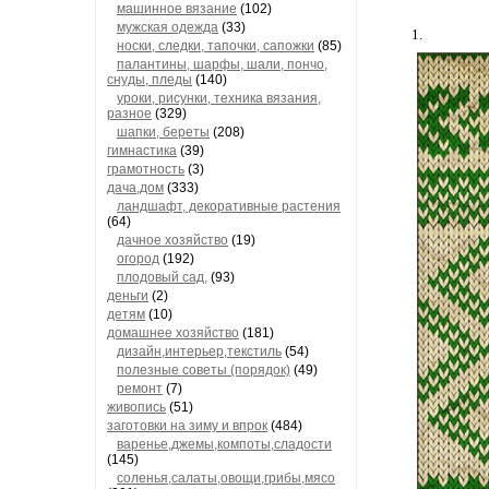
машинное вязание
(102)
мужская одежда
(33)
1.
носки, следки, тапочки, сапожки
(85)
палантины, шарфы, шали, пончо,
снуды, пледы
(140)
уроки, рисунки, техника вязания,
разное
(329)
шапки, береты
(208)
гимнастика
(39)
грамотность
(3)
дача,дом
(333)
ландшафт, декоративные растения
(64)
дачное хозяйство
(19)
огород
(192)
плодовый сад,
(93)
деньги
(2)
детям
(10)
домашнее хозяйство
(181)
дизайн,интерьер,текстиль
(54)
полезные советы (порядок)
(49)
ремонт
(7)
живопись
(51)
заготовки на зиму и впрок
(484)
варенье,джемы,компоты,сладости
(145)
соленья,салаты,овощи,грибы,мясо