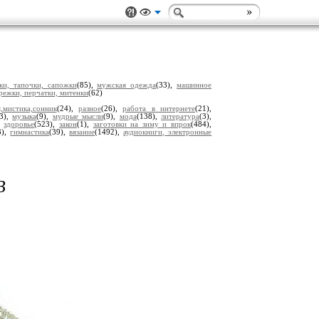
дки, тапочки, сапожки
(85),
мужская одежда
(33),
машинное
режки, перчатки, митенки
(62)
,мистика,сонник
(24),
разное
(26),
работа в интернете
(21),
(3),
музыка
(9),
мудрые мысли
(9),
мода
(138),
литература
(3),
,
здоровье
(523),
закон
(1),
заготовки на зиму и впрок
(484),
3),
гимнастика
(39),
вязание
(1492),
аудиокниги, электронные
В