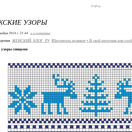
ЖСКИЕ УЗОРЫ
кабря 2014 г. 21:44
+ в цитатник
бщения
ЖЕНСКИЙ_БЛОГ_РУ
[
Прочитать целиком
+
В свой цитатник или соо
 узоры спицами