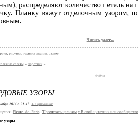
ным), распределяют количество петель на 
чку. Планку вяжут отделочным узором, п
овным.
Читать далее...
роки, рисунки, техника вязания, разное
полезные советы
воротник
РДОВЫЕ УЗОРЫ
кабря 2014 г. 21:47
+ в цитатник
бщения
Fleure_de_Paris
[
Прочитать целиком
+
В свой цитатник или сообщество
е узоры