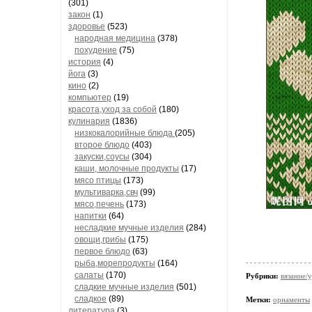
(301)
закон
(1)
здоровье
(523)
народная медицина
(378)
похудение
(75)
история
(4)
йога
(3)
кино
(2)
компьютер
(19)
красота,уход за собой
(180)
кулинария
(1836)
низкокалорийные блюда
(205)
второе блюдо
(403)
закуски,соусы
(304)
каши, молочные продукты
(17)
мясо птицы
(173)
мультиварка,свч
(99)
мясо,печень
(173)
напитки
(64)
несладкие мучные изделия
(284)
овощи,грибы
(175)
первое блюдо
(63)
рыба,морепродукты
(164)
салаты
(170)
Рубрики:
вязание/у
сладкие мучные изделия
(501)
сладкое
(89)
Метки:
орнаменты
литература
(3)