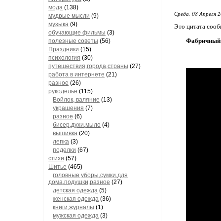
мода
(138)
Среда, 08 Апреля 2
мудрые мысли
(9)
музыка
(9)
Это цитата соо
обучающие фильмы
(3)
Фабричный 
полезные советы
(56)
Праздники
(15)
психология
(30)
путешествия,города,страны
(27)
работа в интернете
(21)
разное
(26)
рукоделье
(115)
Войлок, валяние
(13)
украшения
(7)
разное
(6)
бисер,духи,мыло
(4)
вышивка
(20)
лепка
(3)
поделки
(67)
стихи
(57)
Шитье
(465)
головные уборы,сумки,для
дома,подушки,разное
(27)
детская одежда
(5)
женская одежда
(36)
книги,журналы
(1)
мужская одежда
(3)