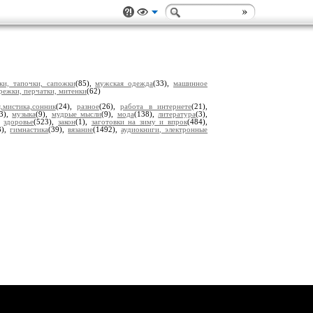
дки, тапочки, сапожки
(85),
мужская одежда
(33),
машинное
режки, перчатки, митенки
(62)
,мистика,сонник
(24),
разное
(26),
работа в интернете
(21),
(3),
музыка
(9),
мудрые мысли
(9),
мода
(138),
литература
(3),
,
здоровье
(523),
закон
(1),
заготовки на зиму и впрок
(484),
3),
гимнастика
(39),
вязание
(1492),
аудиокниги, электронные