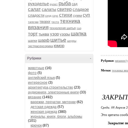
рыба
рукоделье
сад
рулет
салат
салаты
свитер
сладкое
стихи
суп
сладости
сумки
снуд
соус
техника
творог
тапочки
тесто
вязания
технология шитья
топ
шапка
торт
узор
тыква
узоры
шитье
шарф
шапки
шнуры
юмор
экстрасенсорика
Рубрики
-
Рубрики:
вязание/у
животные
(16)
Метки:
техника вя
фото
(5)
английский язык
(5)
интересное
(3)
архитектура,строительство
(23)
аудиокниги, электронные книги
(33)
ЗАКРЫТ
вязание
(1492)
варежки, перчатки, митенки
(62)
детская одежда
(57)
Среда, 08 Апреля 2
женская одежда
(380)
Это цитата соо
журналы, книги, блоги, альбомы
(101)
Закрытие п
крючок
(87)