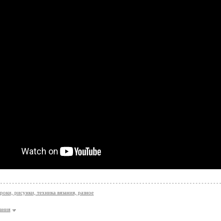
роки, рисунки, техника вязания, разное
зания