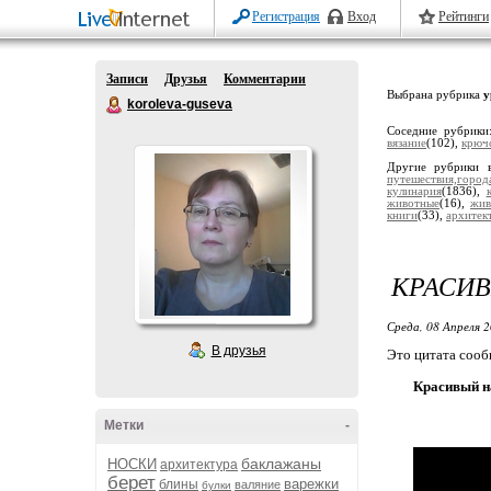
Регистрация
Вход
Рейтинги
Записи
Друзья
Комментарии
Выбрана рубрика
у
koroleva-guseva
Соседние рубрик
вязание
(102),
крюч
Другие рубрики 
путешествия,город
кулинария
(1836),
животные
(16),
жив
книги
(33),
архитек
КРАСИВ
Среда, 08 Апреля 2
В друзья
Это цитата соо
Красивый н
Метки
-
баклажаны
НОСКИ
архитектура
берет
варежки
блины
валяние
булки