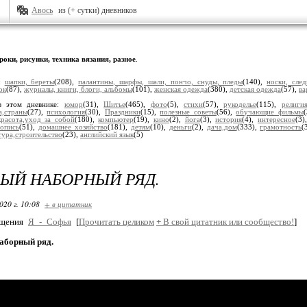
Авось
из (+ сутки) дневников
роки, рисунки, техника вязания, разное
.
и:
шапки, береты
(208),
палантины, шарфы, шали, пончо, снуды, пледы
(140),
носки, сле
ок
(87),
журналы, книги, блоги, альбомы
(101),
женская одежда
(380),
детская одежда
(57),
ва
в этом дневнике:
юмор
(31),
Шитье
(465),
фото
(5),
стихи
(57),
рукоделье
(115),
религия
а,страны
(27),
психология
(30),
Праздники
(15),
полезные советы
(56),
обучающие фильмы
красота,уход за собой
(180),
компьютер
(19),
кино
(2),
йога
(3),
история
(4),
интересное
(3)
опись
(51),
домашнее хозяйство
(181),
детям
(10),
деньги
(2),
дача,дом
(333),
грамотность
(
тура,строительство
(23),
английский язык
(5)
ЫЙ НАБОРНЫЙ РЯД.
020 г. 10:08
+ в цитатник
бщения
Я_-_Софья
[
Прочитать целиком
+
В свой цитатник или сообщество!
]
аборный ряд.