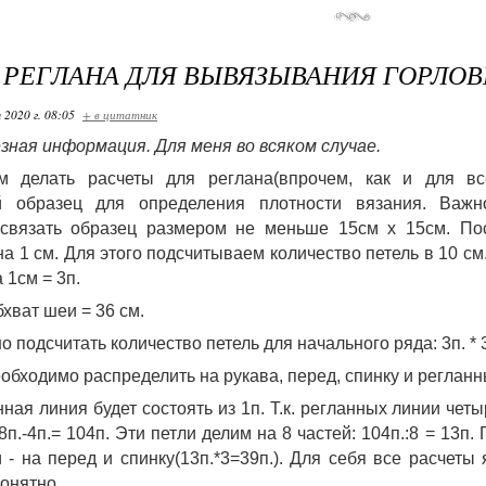
 РЕГЛАНА ДЛЯ ВЫВЯЗЫВАНИЯ ГОРЛО
 2020 г. 08:05
+ в цитатник
зная информация. Для меня во всяком случае.
м делать расчеты для реглана(впрочем, как и для всег
й образец для определения плотности вязания. Важно
связать образец размером не меньше 15см х 15см. Посл
на 1 см. Для этого подсчитываем количество петель в 10 см
 1см = 3п. 
хват шеи = 36 см. 
 подсчитать количество петель для начального ряда: 3п. * 3
еобходимо распределить на рукава, перед, спинку и регланн
ная линия будет состоять из 1п. Т.к. регланных линии четыр
п.-4п.= 104п. Эти петли делим на 8 частей: 104п.:8 = 13п. 
и - на перед и спинку(13п.*3=39п.). Для себя все расчеты
онятно. 