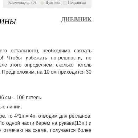
Комментарии
(
0
)
Нравится
Поделиться
ВИНЫ
ДНЕВНИК
о остального), необходимо связать 
! Чтобы избежать погрешности, не 
е этого определяем, сколько петель 
. Предположим, на 10 см приходится 30 
6 см = 108 петель. 
ые линии. 
е, то 4*1п.= 4п. отводим для регланов. 
По одной части берем на рукава(13п.) и 
 я отмечаю на схеме, получается более 