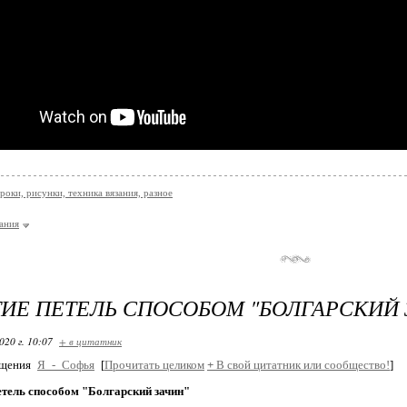
роки, рисунки, техника вязания, разное
зания
ИЕ ПЕТЕЛЬ СПОСОБОМ "БОЛГАРСКИЙ 
020 г. 10:07
+ в цитатник
бщения
Я_-_Софья
[
Прочитать целиком
+
В свой цитатник или сообщество!
]
етель способом "Болгарский зачин"