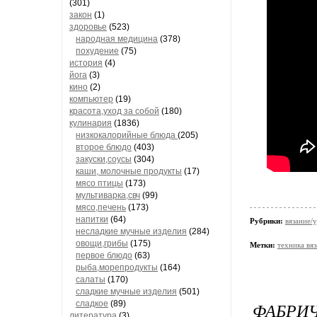
(301)
закон
(1)
здоровье
(523)
народная медицина
(378)
похудение
(75)
история
(4)
йога
(3)
кино
(2)
компьютер
(19)
красота,уход за собой
(180)
кулинария
(1836)
низкокалорийные блюда
(205)
второе блюдо
(403)
закуски,соусы
(304)
каши, молочные продукты
(17)
мясо птицы
(173)
мультиварка,свч
(99)
мясо,печень
(173)
напитки
(64)
Рубрики:
вязание/у
несладкие мучные изделия
(284)
овощи,грибы
(175)
Метки:
техника вя
первое блюдо
(63)
рыба,морепродукты
(164)
салаты
(170)
сладкие мучные изделия
(501)
сладкое
(89)
ФАБРИЧ
литература
(3)