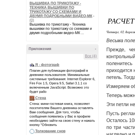
ВЫШИВКА ПО ТРИКОТАЖУ -
ТЕХНИКА ВЫШИВКИ ПО
ТРИКОТАЖУ СО СХЕМАМИ И
ДВУМЯ ПОДРОБНЫМИ ВИДЕО-МК
-
РАСЧЕТ
(0)
Вышивка по трикотажу - Техника
вышивки по трикотажу со схемами и
Четверг, 02 Апреля
двумя подробными видео-МК ...
Весьма поле
Приложения
-
Прежде, че
Все (4)
контрольны
поленитесь 
Я - фотограф
приходится 
Плагин для публикации фотографий в
дневнике пользователя. Минимальные
петель. Тогда
системные требования: Internet Explorer 6,
Fire Fox 1.5, Opera 9.5, Safari 3.1.1 со
Измеряем об
включенным JavaScript. Возможно это
будет рабо
Теперь можно
Стена
Стена: мини-гостевая книга, позволяет
Эти петли н
посетителям Вашего дневника оставлять
Вам сообщения. Для того, чтобы
Пусть реглан
сообщения появились у Вас в профиле
Осталось 108
необходимо зайти на свою стену и нажать
кнопку "Обновить
по три част
Толкование снов
наглядно и п