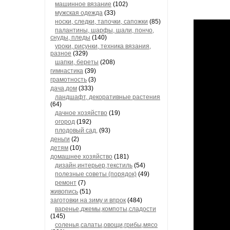
машинное вязание
(102)
мужская одежда
(33)
носки, следки, тапочки, сапожки
(85)
палантины, шарфы, шали, пончо,
снуды, пледы
(140)
уроки, рисунки, техника вязания,
разное
(329)
шапки, береты
(208)
гимнастика
(39)
грамотность
(3)
дача,дом
(333)
ландшафт, декоративные растения
(64)
дачное хозяйство
(19)
огород
(192)
плодовый сад,
(93)
деньги
(2)
детям
(10)
домашнее хозяйство
(181)
дизайн,интерьер,текстиль
(54)
полезные советы (порядок)
(49)
ремонт
(7)
живопись
(51)
заготовки на зиму и впрок
(484)
варенье,джемы,компоты,сладости
(145)
соленья,салаты,овощи,грибы,мясо