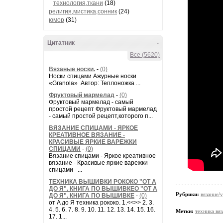
технология,ткани
(18)
религия,мистика,сонник
(24)
юмор
(31)
Цитатник
-
Все (5620)
Вязаные носки.
-
(0)
Носки спицами Ажурные носки
«Granola» Автор: Теплоножка ...
Фруктовый мармелад
-
(0)
Фруктовый мармелад - самый
простой рецепт Фруктовый мармелад
- самый простой рецепт,которого п...
ВЯЗАНИЕ СПИЦАМИ - ЯРКОЕ
КРЕАТИВНОЕ ВЯЗАНИЕ -
КРАСИВЫЕ ЯРКИЕ ВАРЕЖКИ
СПИЦАМИ
-
(0)
Вязание спицами - Яркое креативное
вязание - Красивые яркие варежки
спицами ...
ТЕХНИКА ВЫШИВКИ РОКОКО "ОТ А
ДО Я". КНИГА ПО ВЫШИВКЕО "ОТ А
Рубрики:
вязание/у
ДО Я". КНИГА ПО ВЫШИВКЕ
-
(0)
от A до Я техника рококо. 1.<<>> 2. 3.
4. 5. 6. 7. 8. 9. 10. 11. 12. 13. 14. 15. 16.
Метки:
техника вя
17. 1...