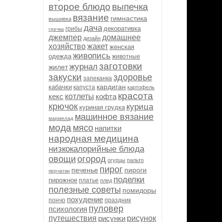
второе блюдо
выпечка
вязание
гимнастика
вышивка
дача
декоративка
грибы
гречка
джемпер
домашнее
дизайн
хозяйство
жакет
женская
живопись
одежда
животные
заготовки
журнал
жилет
закуски
здоровье
запеканка
кардиган
кабачки
капуста
картофель
красота
кекс
котлеты
кофта
крючок
курица
куриная грудка
машинное вязание
мармелад
мода
мясо
напитки
народная медицина
низкокалорийные блюда
овощи
огород
огурцы
пальто
пирог
печенье
пироги
перчатки
поделки
пирожное
платье
плед
полезные советы
помидоры
похудение
пончо
праздник
пуловер
психология
путешествия
рисунки
рисунок