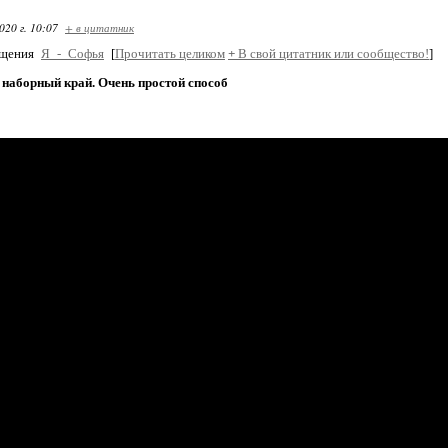
020 г. 10:07
+ в цитатник
бщения
Я_-_Софья
[
Прочитать целиком
+
В свой цитатник или сообщество!
]
наборный край. Очень простой способ