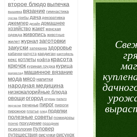
второе блюдо
выпечка
вязание
гимнастика
вышивка
дача
декоративка
грибы
гречка
джемпер
домашнее
дизайн
хозяйство
жакет
женская
живопись
одежда
животные
заготовки
журнал
Свеж
жилет
закуски
здоровье
запеканка
гр
кардиган
кабачки
капуста
картофель
красота
кекс
котлеты
кофта
маг
крючок
курица
куриная грудка
машинное вязание
куплена
мармелад
мода
мясо
напитки
дачног
народная медицина
низкокалорийные блюда
урожа
овощи
огород
огурцы
пальто
пирог
печенье
пироги
выраст
перчатки
поделки
пирожное
платье
плед
полезные советы
помидоры
похудение
пончо
праздник
пуловер
психология
путешествия
рисунки
рисунок