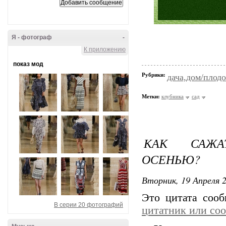
Я - фотограф
-
К приложению
показ мод
Рубрики:
дача,дом/плодо
Метки:
клубника
сад
КАК САЖА
ОСЕНЬЮ?
Вторник, 19 Апреля 2
Это цитата соо
В серии 20 фотографий
цитатник или со