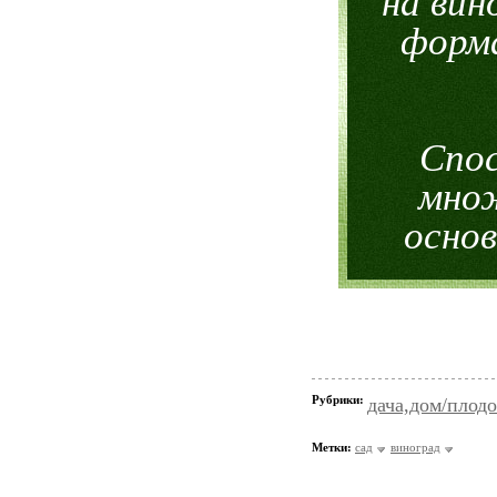
на вин
форма
Спос
множ
основ
Рубрики:
дача,дом/плодо
Метки:
сад
виноград