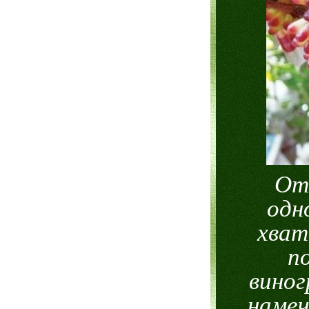
От
одн
хват
п
виног
намеч