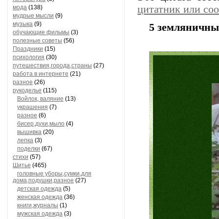
цитатник или со
мода
(138)
мудрые мысли
(9)
музыка
(9)
5 земляничны
обучающие фильмы
(3)
полезные советы
(56)
Праздники
(15)
психология
(30)
путешествия,города,страны
(27)
работа в интернете
(21)
разное
(26)
рукоделье
(115)
Войлок, валяние
(13)
украшения
(7)
разное
(6)
бисер,духи,мыло
(4)
вышивка
(20)
лепка
(3)
поделки
(67)
стихи
(57)
Шитье
(465)
головные уборы,сумки,для
дома,подушки,разное
(27)
детская одежда
(5)
женская одежда
(36)
книги,журналы
(1)
мужская одежда
(3)