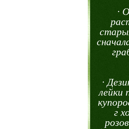
· 
рас
стары
сначал
гра
· Дез
лейки 
купоро
г х
розов