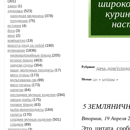
широко
(301)
закон
(1)
курин
здоровье
(523)
народная медицина
(378)
нас
похудение
(75)
история
(4)
йога
(3)
кино
(2)
компьютер
(19)
красота,уход за собой
(180)
кулинария
(1836)
низкокалорийные блюда
(205)
второе блюдо
(403)
закуски,соусы
(304)
Рубрики:
дача,дом/плодо
каши, молочные продукты
(17)
мясо птицы
(173)
Метки:
сад
клубника
мультиварка,свч
(99)
мясо,печень
(173)
напитки
(64)
несладкие мучные изделия
(284)
овощи,грибы
(175)
5 ЗЕМЛЯНИЧ
первое блюдо
(63)
рыба,морепродукты
(164)
салаты
(170)
Вторник, 19 Апреля 2
сладкие мучные изделия
(501)
сладкое
(89)
Это цитата соо
литература
(3)