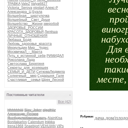
TPABKA
ValeZ
Valya6827
весн
Victoria_Serova
vipstart
Алекс-Р
Александра_Ц
Буала
Волшебная__шкатулочка
про
Волшебный__Свет_Души
Волшебство__Жизни
зверобой
виног
ЗДОРОВЬЕ_РОССИИ
КРАСОТА_ЗДОРОВЬЯ
Лилёша
ЛИЧНЫЕ_ОТНОШЕНИЯ
набух
Любаша_Бодя
Любовь_здоровье_красота
Для 
Меркульдин
Мир__Чудес
МосквичкаЛ_-_Марта
Путь_к_истинной_себе
РИМИДАЛ
необ
Роксолана_Лада
Светослава_Берегиня
такие
Секреты_для_хозяюшек
СЕМЬЯ_И_ДЕТИ
СитковаЛюдмила
Солнечный__мир
Сударыня_Галя
месте,
Счастливая__семья
Шрек_Лесной
Постоянные читатели
-
Все (42)
Hhhhhhjjjj
Slav_Joker
olgafriiiz
Александр_Песков
Рубрики:
дача,дом/плодо
Янебудулюбвискрывать
AlainKisa
Bonitakarlos
Calendum
Inkkka
Irena1968
Snaebjort
VEHUIAN
VIPs