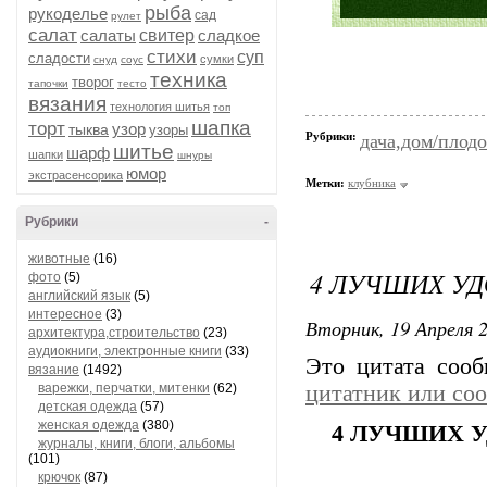
рыба
рукоделье
сад
рулет
салат
салаты
свитер
сладкое
стихи
суп
сладости
сумки
снуд
соус
техника
творог
тапочки
тесто
вязания
технология шитья
топ
шапка
торт
узор
тыква
узоры
Рубрики:
дача,дом/плодо
шитье
шарф
шапки
шнуры
юмор
экстрасенсорика
Метки:
клубника
Рубрики
-
животные
(16)
4 ЛУЧШИХ УД
фото
(5)
английский язык
(5)
интересное
(3)
Вторник, 19 Апреля 2
архитектура,строительство
(23)
аудиокниги, электронные книги
(33)
Это цитата соо
вязание
(1492)
варежки, перчатки, митенки
(62)
цитатник или со
детская одежда
(57)
женская одежда
(380)
4 ЛУЧШИХ 
журналы, книги, блоги, альбомы
(101)
крючок
(87)