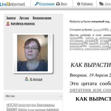
Регистрация
Вход
Рейтинги
Авос
Записи
Друзья
Комментарии
Выбрана рубрика
плодовый сад,
.
koroleva-guseva
Соседние рубрики:
огород
(192),
Другие рубрики в этом дневн
разное
(26),
работа в интернет
обучающие фильмы
(3),
музыка
(
компьютер
(19),
кино
(2),
йога
(3),
живопись
(51),
домашнее хозяйс
аудиокниги, электронные книги
(3
КАК ВЫРАСТИ
Вторник, 19 Апреля 2
В друзья
Это цитата соо
цитатник или со
Метки
-
КАК ВЫРАС
баклажаны
НОСКИ
архитектура
берет
варежки
блины
валяние
булки