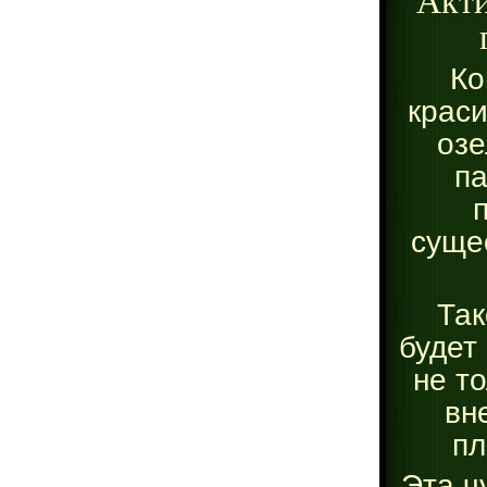
Ко
краси
озе
па
суще
Так
будет
не т
вн
пл
Эта ч