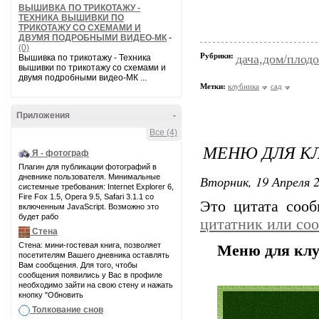
ВЫШИВКА ПО ТРИКОТАЖУ -
ТЕХНИКА ВЫШИВКИ ПО
ТРИКОТАЖУ СО СХЕМАМИ И
ДВУМЯ ПОДРОБНЫМИ ВИДЕО-МК
-
(0)
Рубрики:
дача,дом/плодо
Вышивка по трикотажу - Техника
вышивки по трикотажу со схемами и
двумя подробными видео-МК ...
Метки:
клубника
сад
Приложения
-
Все (4)
МЕНЮ ДЛЯ К
Я - фотограф
Плагин для публикации фотографий в
дневнике пользователя. Минимальные
Вторник, 19 Апреля 2
системные требования: Internet Explorer 6,
Fire Fox 1.5, Opera 9.5, Safari 3.1.1 со
Это цитата соо
включенным JavaScript. Возможно это
будет рабо
цитатник или со
Стена
Стена: мини-гостевая книга, позволяет
Меню для кл
посетителям Вашего дневника оставлять
Вам сообщения. Для того, чтобы
сообщения появились у Вас в профиле
необходимо зайти на свою стену и нажать
кнопку "Обновить
Толкование снов