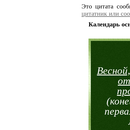
Это цитата соо
цитатник или со
Календарь ос
Весной,
от
пр
(коне
перва