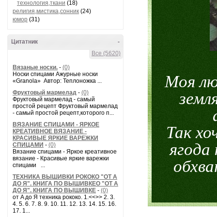
технология,ткани
(18)
религия,мистика,сонник
(24)
юмор
(31)
Цитатник
-
Все (5620)
Вязаные носки.
-
(0)
Носки спицами Ажурные носки
Моя лю
«Granola» Автор: Теплоножка ...
Фруктовый мармелад
-
(0)
земл
Фруктовый мармелад - самый
простой рецепт Фруктовый мармелад
- самый простой рецепт,которого п...
ВЯЗАНИЕ СПИЦАМИ - ЯРКОЕ
Так хо
КРЕАТИВНОЕ ВЯЗАНИЕ -
КРАСИВЫЕ ЯРКИЕ ВАРЕЖКИ
ягода
СПИЦАМИ
-
(0)
Вязание спицами - Яркое креативное
вязание - Красивые яркие варежки
обхва
спицами ...
ТЕХНИКА ВЫШИВКИ РОКОКО "ОТ А
ДО Я". КНИГА ПО ВЫШИВКЕО "ОТ А
ДО Я". КНИГА ПО ВЫШИВКЕ
-
(0)
от A до Я техника рококо. 1.<<>> 2. 3.
4. 5. 6. 7. 8. 9. 10. 11. 12. 13. 14. 15. 16.
17. 1...