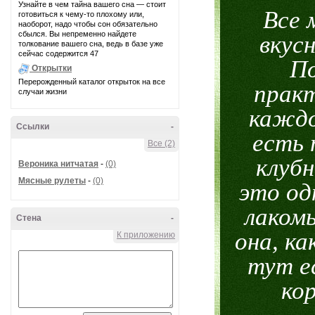
Узнайте в чем тайна вашего сна — стоит
Все 
готовиться к чему-то плохому или,
наоборот, надо чтобы сон обязательно
сбылся. Вы непременно найдете
вкус
толкование вашего сна, ведь в базе уже
сейчас содержится 47
П
Открытки
Перерожденный каталог открыток на все
практ
случаи жизни
каждо
Ссылки
-
есть 
Все (2)
клубн
Вероника нитчатая
-
(0)
Мясные рулеты
-
(0)
это од
лакомы
Стена
-
она, к
К приложению
тут е
ко