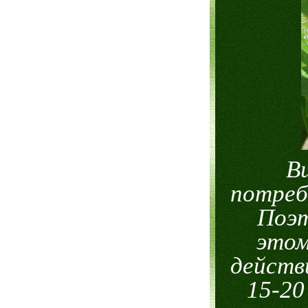
В
потреб
Поэт
этом
действ
15-20