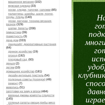
машинное вязание
(102)
мужская одежда
(33)
носки, следки, тапочки, сапожки
(85)
палантины, шарфы, шали, пончо,
На
снуды, пледы
(140)
уроки, рисунки, техника вязания,
го
разное
(329)
шапки, береты
(208)
подк
гимнастика
(39)
грамотность
(3)
многи
дача,дом
(333)
ландшафт, декоративные растения
(64)
го
дачное хозяйство
(19)
огород
(192)
исп
плодовый сад,
(93)
деньги
(2)
удоб
детям
(10)
домашнее хозяйство
(181)
клубни
дизайн,интерьер,текстиль
(54)
полезные советы (порядок)
(49)
спос
ремонт
(7)
живопись
(51)
давн
заготовки на зиму и впрок
(484)
варенье,джемы,компоты,сладости
играе
(145)
соленья,салаты,овощи,грибы,мясо