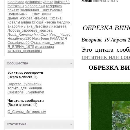
Метки:
виноград
сад
bladiblada
gollandskayaroza
kalinka53
metiska13
olgangelowa
rezeptova
ribkasx
Волшебная__шкатулочка
Волшебный__Свет_Души
Даная_Ажнова
Иванова_Оксана
КовальГалина
Ксюша_-весна
Лёлдик-
ОБРЕЗКА ВИ
анаболик
Лана_Львовна
Лизсавета
Любовь_здоровье_красота
Люда_Хоменко
МилОкси
Мир__Чудес
Вторник, 19 Апреля 2
Незабудка120
НикаФеня
РАМАЛИЯ
Серафима60
Счастливая__семья
Я_ЕЛЕНА_1975
жеманница
Это цитата соо
татьяна_шалапаева
цитатник или со
Сообщества
-
ОБРЕЗКА В
Участник сообществ
(Всего в списке: 3)
Царство_Кулинарии
Только_для_женщин
Questions_LiveInternet
Читатель сообществ
(Всего в списке: 1)
О_Самом_Интересном
Статистика
-