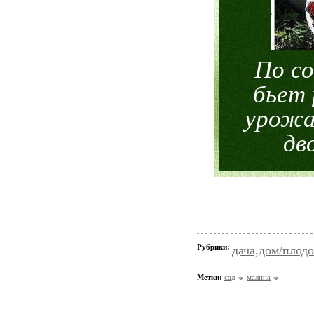
По с
бьет 
урожа
дв
Рубрики:
дача,дом/плодо
Метки:
сад
малина