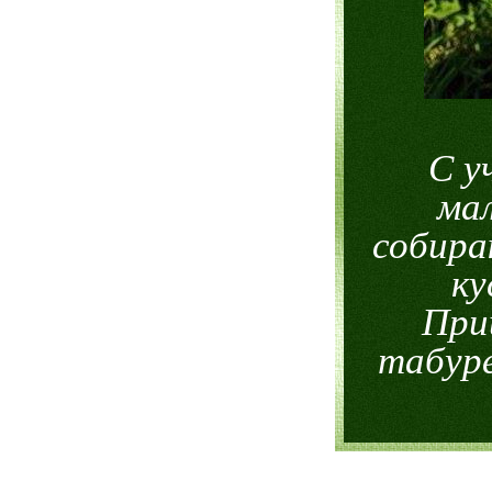
С у
мал
собира
ку
При
табуре