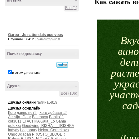
Музыка
-
Как сажать в
Все (1)
Garou - Je nattendais que vous
Вку
Слушали: 30412
Комментарии: 0
вино
Поиск по дневнику
-
дет
раст
в этом дневнике
укра
Друзья
-
участ
Все (106)
сад
Друзья онлайн
галина5819
Друзья оффлайн
Кого давно нет?
Кого добавить?
Alissija_Flear
Belenaya
Bonito11
cot3011
EFACHKA
Gala_Lo
Gania
gelexxx
Goodwine
IRISHA___IRISHKA
ladydv
Legionary
Nelya_Gerbekova
OngoUdagan
PROSTO_BLOGER
Луч
Ralexx
RUSSA_N
Tanja_Boitcova