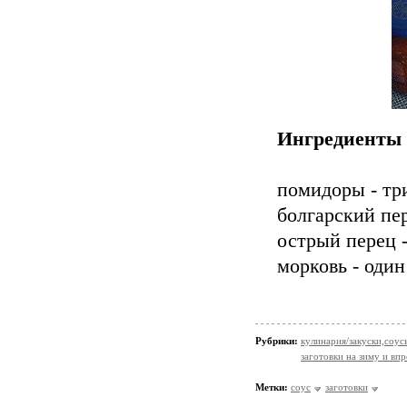
Ингредиенты 
помидоры - тр
болгарский пе
острый перец 
морковь - оди
Рубрики:
кулинария/закуски,соус
заготовки на зиму и вп
Метки:
соус
заготовки