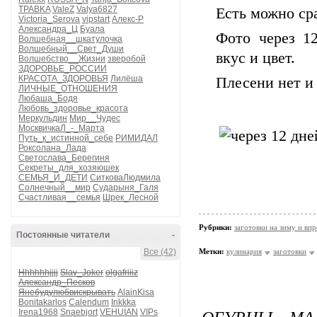
TPABKA
ValeZ
Valya6827
Есть можно ср
Victoria_Serova
vipstart
Алекс-Р
Александра_Ц
Буала
Фото через 12
Волшебная__шкатулочка
Волшебный__Свет_Души
вкус и цвет.
Волшебство__Жизни
зверобой
ЗДОРОВЬЕ_РОССИИ
КРАСОТА_ЗДОРОВЬЯ
Лилёша
Плесени нет и
ЛИЧНЫЕ_ОТНОШЕНИЯ
Любаша_Бодя
Любовь_здоровье_красота
Меркульдин
Мир__Чудес
МосквичкаЛ_-_Марта
Путь_к_истинной_себе
РИМИДАЛ
Роксолана_Лада
Светослава_Берегиня
Секреты_для_хозяюшек
СЕМЬЯ_И_ДЕТИ
СитковаЛюдмила
Солнечный__мир
Сударыня_Галя
Счастливая__семья
Шрек_Лесной
Рубрики:
заготовки на зиму и вп
Постоянные читатели
-
Все (42)
Метки:
кулинария
заготовки
Hhhhhhjjjj
Slav_Joker
olgafriiiz
Александр_Песков
Янебудулюбвискрывать
AlainKisa
Bonitakarlos
Calendum
Inkkka
ОГУРЦЫ МА
Irena1968
Snaebjort
VEHUIAN
VIPs