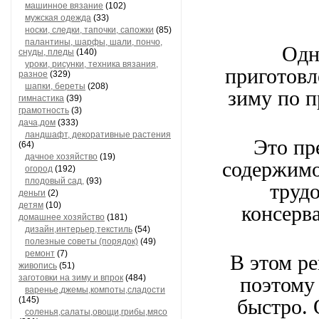
машинное вязание
(102)
мужская одежда
(33)
носки, следки, тапочки, сапожки
(85)
палантины, шарфы, шали, пончо,
Одн
снуды, пледы
(140)
уроки, рисунки, техника вязания,
приготовл
разное
(329)
шапки, береты
(208)
зиму по п
гимнастика
(39)
грамотность
(3)
дача,дом
(333)
ландшафт, декоративные растения
Это пр
(64)
дачное хозяйство
(19)
содержимо
огород
(192)
плодовый сад,
(93)
труд
деньги
(2)
детям
(10)
консерв
домашнее хозяйство
(181)
дизайн,интерьер,текстиль
(54)
полезные советы (порядок)
(49)
ремонт
(7)
В этом ре
живопись
(51)
заготовки на зиму и впрок
(484)
поэтому
варенье,джемы,компоты,сладости
(145)
быстро. 
соленья,салаты,овощи,грибы,мясо