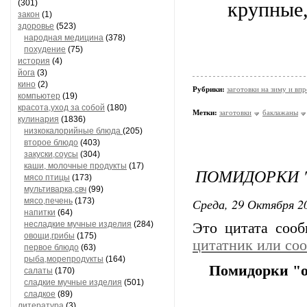
(301)
крупные,
закон
(1)
здоровье
(523)
народная медицина
(378)
похудение
(75)
история
(4)
йога
(3)
кино
(2)
Рубрики:
заготовки на зиму и вп
компьютер
(19)
красота,уход за собой
(180)
Метки:
заготовки
баклажаны
кулинария
(1836)
низкокалорийные блюда
(205)
второе блюдо
(403)
закуски,соусы
(304)
каши, молочные продукты
(17)
ПОМИДОРКИ 
мясо птицы
(173)
мультиварка,свч
(99)
Среда, 29 Октября 20
мясо,печень
(173)
напитки
(64)
несладкие мучные изделия
(284)
Это цитата соо
овощи,грибы
(175)
цитатник или со
первое блюдо
(63)
рыба,морепродукты
(164)
Помидорки "о
салаты
(170)
сладкие мучные изделия
(501)
сладкое
(89)
литература
(3)