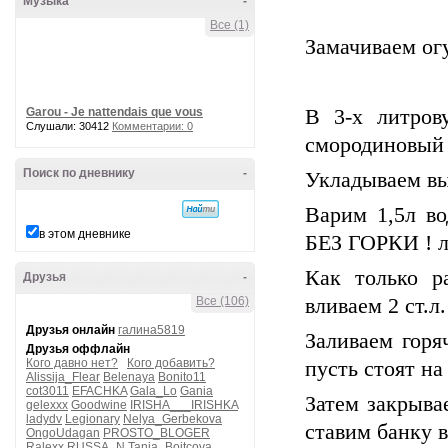
Музыка
-
Все (1)
Замачиваем огу
Garou - Je nattendais que vous
В 3-х литров
Слушали: 30412
Комментарии: 0
смородиновый 
Поиск по дневнику
-
Укладываем вы
Варим 1,5л во
в этом дневнике
БЕЗ ГОРКИ ! л
Как только р
Друзья
-
Все (106)
вливаем 2 ст.л.
Друзья онлайн
галина5819
Заливаем горя
Друзья оффлайн
Кого давно нет?
Кого добавить?
пусть стоят на
Alissija_Flear
Belenaya
Bonito11
cot3011
EFACHKA
Gala_Lo
Gania
Затем закрыва
gelexxx
Goodwine
IRISHA___IRISHKA
ladydv
Legionary
Nelya_Gerbekova
ставим банку 
OngoUdagan
PROSTO_BLOGER
Ralexx
RUSSA_N
Tanja_Boitcova