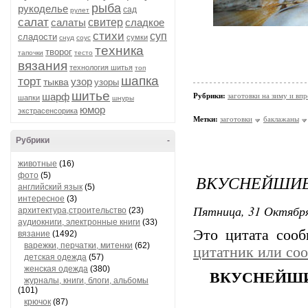
рыба
рукоделье
сад
рулет
салат
салаты
свитер
сладкое
стихи
суп
сладости
сумки
снуд
соус
техника
творог
тапочки
тесто
вязания
технология шитья
топ
шапка
торт
узор
тыква
узоры
шитье
шарф
Рубрики:
заготовки на зиму и вп
шапки
шнуры
юмор
экстрасенсорика
Метки:
заготовки
баклажаны
Рубрики
-
животные
(16)
фото
(5)
ВКУСНЕЙШИЕ 
английский язык
(5)
интересное
(3)
Пятница, 31 Октября
архитектура,строительство
(23)
аудиокниги, электронные книги
(33)
Это цитата соо
вязание
(1492)
варежки, перчатки, митенки
(62)
цитатник или со
детская одежда
(57)
женская одежда
(380)
ВКУСНЕЙШИЕ
журналы, книги, блоги, альбомы
(101)
крючок
(87)