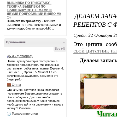
ВЫШИВКА ПО ТРИКОТАЖУ -
ТЕХНИКА ВЫШИВКИ ПО
ТРИКОТАЖУ СО СХЕМАМИ И
ДЕЛАЕМ ЗАПА
ДВУМЯ ПОДРОБНЫМИ ВИДЕО-МК
-
(0)
Вышивка по трикотажу - Техника
РЕЦЕПТОВ С 
вышивки по трикотажу со схемами и
двумя подробными видео-МК ...
Среда, 22 Октября 20
Приложения
-
Это цитата со
Все (4)
свой цитатник и
Я - фотограф
Делаем запасы
Плагин для публикации фотографий в
дневнике пользователя. Минимальные
системные требования: Internet Explorer 6,
Fire Fox 1.5, Opera 9.5, Safari 3.1.1 со
включенным JavaScript. Возможно это
будет рабо
Стена
Стена: мини-гостевая книга, позволяет
посетителям Вашего дневника оставлять
Вам сообщения. Для того, чтобы
сообщения появились у Вас в профиле
необходимо зайти на свою стену и нажать
кнопку "Обновить
Читат
Толкование снов