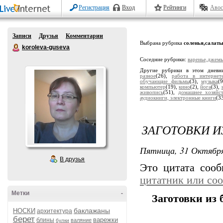
Регистрация
Вход
Рейтинги
Авос
Записи
Друзья
Комментарии
Выбрана рубрика
соленья,салат
koroleva-guseva
Соседние рубрики:
варенье,джемы
Другие рубрики в этом дневн
разное
(26),
работа в интернет
обучающие фильмы
(3),
музыка
(
компьютер
(19),
кино
(2),
йога
(3),
живопись
(51),
домашнее хозяйс
аудиокниги, электронные книги
(3
ЗАГОТОВКИ И
Пятница, 31 Октября
В друзья
Это цитата соо
цитатник или со
Метки
-
Заготовки из 
баклажаны
НОСКИ
архитектура
берет
варежки
блины
валяние
булки