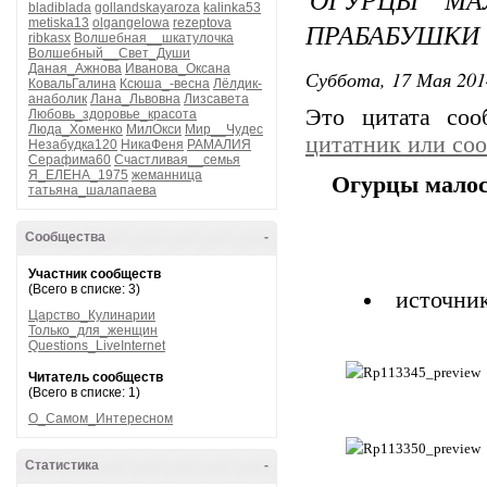
bladiblada
gollandskayaroza
kalinka53
metiska13
olgangelowa
rezeptova
ПРАБАБУШКИ
ribkasx
Волшебная__шкатулочка
Волшебный__Свет_Души
Даная_Ажнова
Иванова_Оксана
Суббота, 17 Мая 201
КовальГалина
Ксюша_-весна
Лёлдик-
анаболик
Лана_Львовна
Лизсавета
Это цитата со
Любовь_здоровье_красота
Люда_Хоменко
МилОкси
Мир__Чудес
цитатник или со
Незабудка120
НикаФеня
РАМАЛИЯ
Серафима60
Счастливая__семья
Я_ЕЛЕНА_1975
жеманница
Огурцы малос
татьяна_шалапаева
Сообщества
-
Участник сообществ
(Всего в списке: 3)
источ
Царство_Кулинарии
Только_для_женщин
Questions_LiveInternet
Читатель сообществ
(Всего в списке: 1)
О_Самом_Интересном
Статистика
-