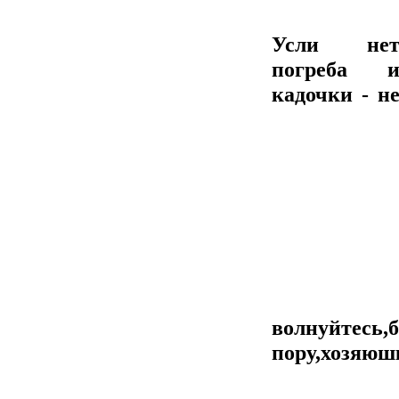
Усли не
погреба 
кадочки - н
волнуйтесь
пору,хозяюш