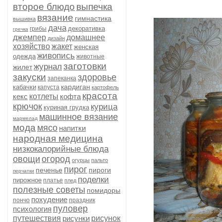
второе блюдо
выпечка
вязание
гимнастика
вышивка
дача
декоративка
грибы
гречка
джемпер
домашнее
дизайн
хозяйство
жакет
женская
живопись
одежда
животные
заготовки
журнал
жилет
закуски
здоровье
запеканка
кардиган
кабачки
капуста
картофель
красота
кекс
котлеты
кофта
крючок
курица
куриная грудка
машинное вязание
мармелад
мода
мясо
напитки
народная медицина
низкокалорийные блюда
овощи
огород
огурцы
пальто
пирог
печенье
пироги
перчатки
поделки
пирожное
платье
плед
полезные советы
помидоры
похудение
пончо
праздник
пуловер
психология
путешествия
рисунки
рисунок