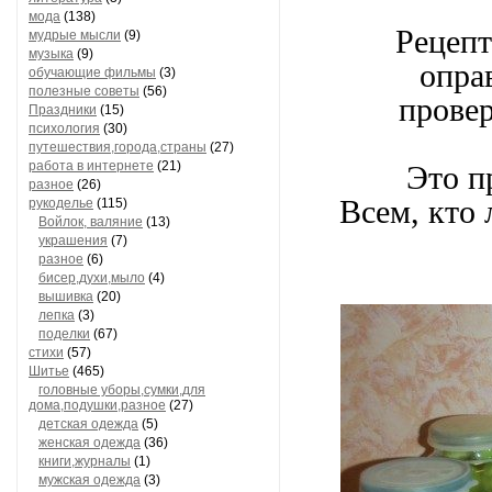
мода
(138)
Рецепт
мудрые мысли
(9)
музыка
(9)
опра
обучающие фильмы
(3)
полезные советы
(56)
прове
Праздники
(15)
психология
(30)
путешествия,города,страны
(27)
работа в интернете
(21)
Это п
разное
(26)
Всем, кто
рукоделье
(115)
Войлок, валяние
(13)
украшения
(7)
разное
(6)
бисер,духи,мыло
(4)
вышивка
(20)
лепка
(3)
поделки
(67)
стихи
(57)
Шитье
(465)
головные уборы,сумки,для
дома,подушки,разное
(27)
детская одежда
(5)
женская одежда
(36)
книги,журналы
(1)
мужская одежда
(3)