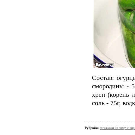
Состав: огурцы
смородины - 5 
хрен (корень л
соль - 75г, водк
Рубрики:
заготовки на зиму и вп