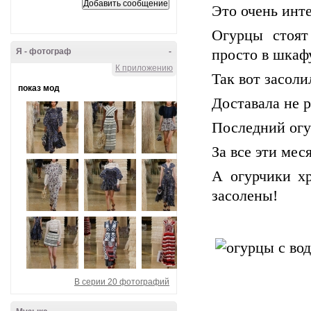
Это очень инт
Огурцы стоят
Я - фотограф
-
просто в шкафу
К приложению
Так вот засоли
показ мод
Доставала не р
Последний огу
За все эти ме
А огурчики хр
засолены!
В серии 20 фотографий