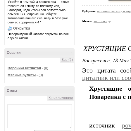
Узнайте в чем тайна вашего сна — стоит
готовиться к чему-то плохому или,
наоборот, надо чтобы сон обязательно
Рубрики:
заготовки на зиму и вп
сбылся. Вы непременно найдете
толкование вашего сна, ведь в базе уже
Метки:
заготовки
сейчас содержится 47
Открытки
Перерожденный каталог открыток на все
случаи жизни
ХРУСТЯЩИЕ 
Ссылки
-
Воскресенье, 18 Мая 
Все (2)
Вероника нитчатая
-
(0)
Это цитата со
Мясные рулеты
-
(0)
цитатник или со
Хрустящие 
Стена
-
Поваренка с 
К приложению
источник
pov