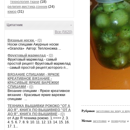
технология,ткани
(18)
религия,мистика,сонник
(24)
юмор
(31)
Цитатник
-
Все (5620)
Вязаные носки.
-
(0)
Носки спицами Ажурные носки
«Granola» Автор: Теплоножка ...
Фруктовый мармелад
-
(0)
Фруктовый мармелад - самый
простой рецепт Фруктовый мармелад
- самый простой рецепт,которого п...
ВЯЗАНИЕ СПИЦАМИ - ЯРКОЕ
КРЕАТИВНОЕ ВЯЗАНИЕ -
КРАСИВЫЕ ЯРКИЕ ВАРЕЖКИ
СПИЦАМИ
-
(0)
Вязание спицами - Яркое креативное
вязание - Красивые яркие варежки
спицами ...
ТЕХНИКА ВЫШИВКИ РОКОКО "ОТ А
ДО Я". КНИГА ПО ВЫШИВКЕО "ОТ А
Рубрики:
заготовки на зиму и вп
ДО Я". КНИГА ПО ВЫШИВКЕ
-
(0)
от A до Я техника рококо. 1.<<>> 2. 3.
Метки:
заготовки
помидоры
4. 5. 6. 7. 8. 9. 10. 11. 12. 13. 14. 15. 16.
17. 1...