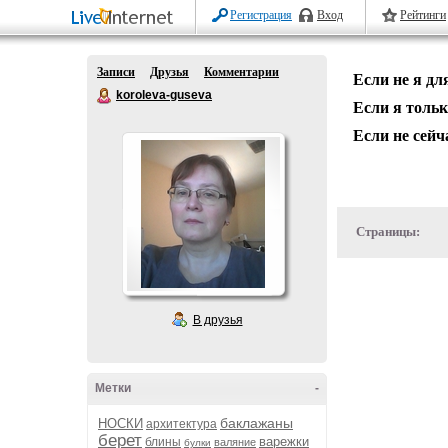
Регистрация
Вход
Рейтинги
Записи
Друзья
Комментарии
Если не я дл
koroleva-guseva
Если я тольк
Если не сейча
Страницы:
В друзья
Метки
-
баклажаны
НОСКИ
архитектура
берет
варежки
блины
валяние
булки