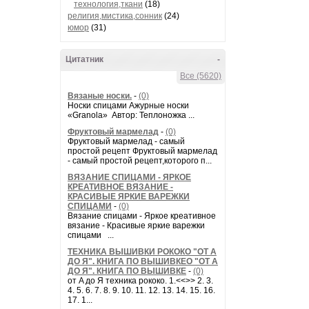
технология,ткани
(18)
религия,мистика,сонник
(24)
юмор
(31)
Цитатник
-
Все (5620)
Вязаные носки.
-
(0)
Носки спицами Ажурные носки
«Granola» Автор: Теплоножка ...
Фруктовый мармелад
-
(0)
Фруктовый мармелад - самый
простой рецепт Фруктовый мармелад
- самый простой рецепт,которого п...
ВЯЗАНИЕ СПИЦАМИ - ЯРКОЕ
КРЕАТИВНОЕ ВЯЗАНИЕ -
КРАСИВЫЕ ЯРКИЕ ВАРЕЖКИ
СПИЦАМИ
-
(0)
Вязание спицами - Яркое креативное
вязание - Красивые яркие варежки
спицами ...
ТЕХНИКА ВЫШИВКИ РОКОКО "ОТ А
ДО Я". КНИГА ПО ВЫШИВКЕО "ОТ А
ДО Я". КНИГА ПО ВЫШИВКЕ
-
(0)
от A до Я техника рококо. 1.<<>> 2. 3.
4. 5. 6. 7. 8. 9. 10. 11. 12. 13. 14. 15. 16.
17. 1...