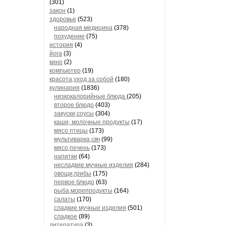
(301)
закон
(1)
здоровье
(523)
народная медицина
(378)
похудение
(75)
история
(4)
йога
(3)
кино
(2)
компьютер
(19)
красота,уход за собой
(180)
кулинария
(1836)
низкокалорийные блюда
(205)
второе блюдо
(403)
закуски,соусы
(304)
каши, молочные продукты
(17)
мясо птицы
(173)
мультиварка,свч
(99)
мясо,печень
(173)
напитки
(64)
несладкие мучные изделия
(284)
овощи,грибы
(175)
первое блюдо
(63)
рыба,морепродукты
(164)
салаты
(170)
сладкие мучные изделия
(501)
сладкое
(89)
литература
(3)