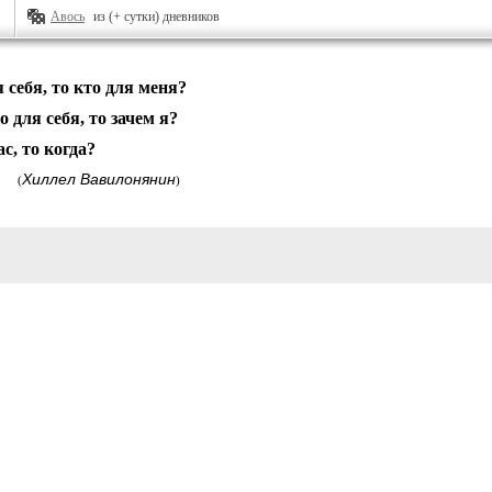
Авось
из (+ сутки) дневников
я себя, то кто для меня?
о для себя, то зачем я?
с, то когда?
Хиллел Вавилонянин
(
)