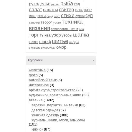
рыба
рукоделье
сад
рулет
салат
салаты
свитер
сладкое
стихи
суп
сладости
сумки
снуд
соус
техника
творог
тапочки
тесто
вязания
технология шитья
топ
шапка
торт
узор
тыква
узоры
шитье
шарф
шапки
шнуры
юмор
экстрасенсорика
Рубрики
-
животные
(16)
фото
(5)
английский язык
(5)
интересное
(3)
архитектура,строительство
(23)
аудиокниги, электронные книги
(33)
вязание
(1492)
варежки, перчатки, митенки
(62)
детская одежда
(57)
женская одежда
(380)
журналы, книги, блоги, альбомы
(101)
крючок
(87)