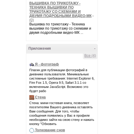
ВЫШИВКА ПО ТРИКОТАЖУ -
ТЕХНИКА ВЫШИВКИ ПО
ТРИКОТАЖУ СО СХЕМАМИ И
ДВУМЯ ПОДРОБНЫМИ ВИДЕО-МК
-
(0)
Вышивка по трикотажу - Техника
вышивки по трикотажу со схемами и
двумя подробными видео-МК ...
Приложения
-
Все (4)
Я - фотограф
Плагин для публикации фотографий в
дневнике пользователя. Минимальные
системные требования: Internet Explorer 6,
Fire Fox 1.5, Opera 9.5, Safari 3.1.1 со
включенным JavaScript. Возможно это
будет рабо
Стена
Стена: мини-гостевая книга, позволяет
посетителям Вашего дневника оставлять
Вам сообщения. Для того, чтобы
сообщения появились у Вас в профиле
необходимо зайти на свою стену и нажать
кнопку "Обновить
Толкование снов