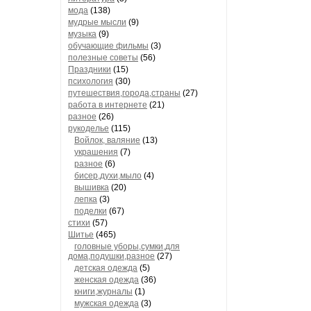
мода
(138)
мудрые мысли
(9)
музыка
(9)
обучающие фильмы
(3)
полезные советы
(56)
Праздники
(15)
психология
(30)
путешествия,города,страны
(27)
работа в интернете
(21)
разное
(26)
рукоделье
(115)
Войлок, валяние
(13)
украшения
(7)
разное
(6)
бисер,духи,мыло
(4)
вышивка
(20)
лепка
(3)
поделки
(67)
стихи
(57)
Шитье
(465)
головные уборы,сумки,для
дома,подушки,разное
(27)
детская одежда
(5)
женская одежда
(36)
книги,журналы
(1)
мужская одежда
(3)