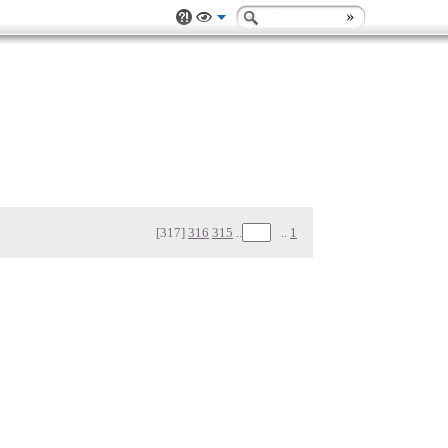
[317]
316
315
..
..
1