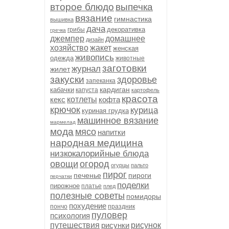
второе блюдо
выпечка
вязание
гимнастика
вышивка
дача
декоративка
грибы
гречка
джемпер
домашнее
дизайн
хозяйство
жакет
женская
живопись
одежда
животные
заготовки
журнал
жилет
закуски
здоровье
запеканка
кардиган
кабачки
капуста
картофель
красота
кекс
котлеты
кофта
крючок
курица
куриная грудка
машинное вязание
мармелад
мода
мясо
напитки
народная медицина
низкокалорийные блюда
овощи
огород
огурцы
пальто
пирог
печенье
пироги
перчатки
поделки
пирожное
платье
плед
полезные советы
помидоры
похудение
пончо
праздник
пуловер
психология
путешествия
рисунки
рисунок