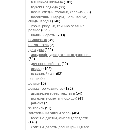
машинное вязание
(102)
мужская одежда
(33)
носки, следки, тапочки, сапожки
(85)
палантины, шарфы, шали, пончо,
снуды, пледы
(140)
уроки, рисунки, техника вязания,
разное
(329)
шапки, береты
(208)
гимнастика
(39)
грамотность
(3)
дача,дом
(333)
ландшафт, декоративные растения
(64)
дачное хозяйство
(19)
огород
(192)
плодовый сад,
(93)
деньги
(2)
детям
(10)
домашнее хозяйство
(181)
дизайн,интерьер,текстиль
(54)
полезные советы (порядок)
(49)
ремонт
(7)
живопись
(51)
заготовки на зиму и впрок
(484)
варенье,джемы,компоты,сладости
(145)
соленья,салаты,овощи,грибы,мясо