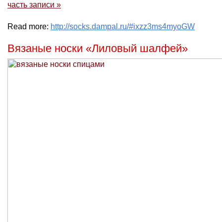
часть записи »
Read more:
http://socks.dampal.ru/#ixzz3ms4myoGW
Вязаные носки «Лиловый шалфей»