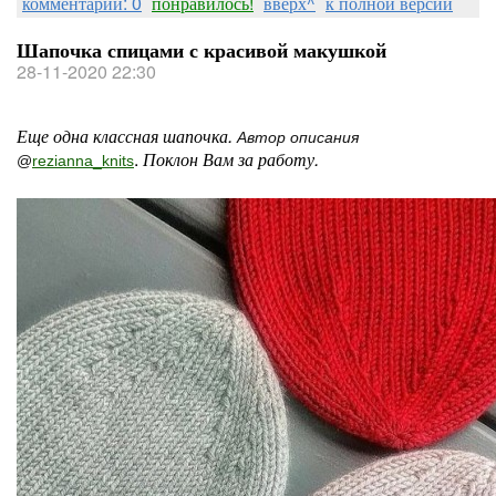
комментарии: 0
понравилось!
вверх^
к полной версии
Шапочка спицами с красивой макушкой
28-11-2020 22:30
Еще одна классная шапочка.
Автор описания
.
Поклон Вам за работу.
@
rezianna_knits