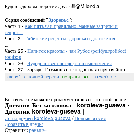
Будьте здоровы, дорогие друзья!!!@Milendia
Серия сообщений "
Здоровье
":
Часть 1 -
Как пить чай правильно. Чайные запреты и
секреты.
Часть 2 -
Тибетские рецепты здоровья и долголетия.
...
Часть 25 -
Напиток красоты - чай Рубос (ройбуш/ройбос)
rooibos
Часть 26 -
Чудодейственное средство омоложения
Часть 27 - Зарядка Газманова и лондонская горячая йога.
вверх^
к полной версии
понравилось!
в evernote
Вы сейчас не можете прокомментировать это сообщение.
Дневник Без заголовка | koroleva-guseva -
Дневник koroleva-guseva |
Лента друзей koroleva-guseva
/
Полная версия
Добавить в друзья
Страницы:
раньше»