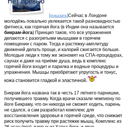
[показать]
Сейчас в Лондоне
молодёжь повально увлекается такой разновидностью
фитнеса, как горячая йога (в Индии она называется
бикрам-йога
) Принцип таков, что все упражнения
делаются с разогретыми мышцами в горячем
помещении с паром. Тогда и растяжку-амплитуду
движений делать проще, и калорий сжигается больше.
Молодые люди к тому же экономят на СПА-процедурах,
саунах и даже на приёме душа, ведь в комплекс
горячей йоги входит и парилка и водные процедуры и
упражнения.
Мышцы приобретают упругость и тонус,
кожа становится гладкой и эластичной.
Бикрам йога названа так в честь 17 летнего парнишки,
получившего травму. Когда врачи сказали чемпиону по
йоге Бикраму, что он никогда не сможет ходить, парень
не сдался, а сам разработал комплекс для
восстановления здоровья в горячей среде,
что снижает
риск получить травму при растяжке мышц.
Комплекс
из
26 асан (поз), взятых из Хатха-йоги, и двух