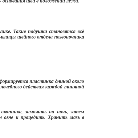
у основания шеи в положении лёжа.
душке. Такие подушки становятся всё
е мышцы шейного отдела позвоночника
 формируется пластинка длиной около
я лечебного действия каждой глиняной
окопника, замочить на ночь, затем
 огне и процедить. Хранить мазь в