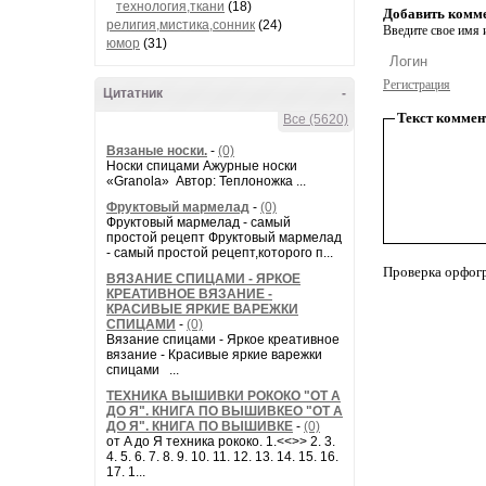
технология,ткани
(18)
Добавить комм
религия,мистика,сонник
(24)
Введите свое имя и
юмор
(31)
Регистрация
Цитатник
-
Текст коммен
Все (5620)
Вязаные носки.
-
(0)
Носки спицами Ажурные носки
«Granola» Автор: Теплоножка ...
Фруктовый мармелад
-
(0)
Фруктовый мармелад - самый
простой рецепт Фруктовый мармелад
- самый простой рецепт,которого п...
Проверка орфог
ВЯЗАНИЕ СПИЦАМИ - ЯРКОЕ
КРЕАТИВНОЕ ВЯЗАНИЕ -
КРАСИВЫЕ ЯРКИЕ ВАРЕЖКИ
СПИЦАМИ
-
(0)
Вязание спицами - Яркое креативное
вязание - Красивые яркие варежки
спицами ...
ТЕХНИКА ВЫШИВКИ РОКОКО "ОТ А
ДО Я". КНИГА ПО ВЫШИВКЕО "ОТ А
ДО Я". КНИГА ПО ВЫШИВКЕ
-
(0)
от A до Я техника рококо. 1.<<>> 2. 3.
4. 5. 6. 7. 8. 9. 10. 11. 12. 13. 14. 15. 16.
17. 1...