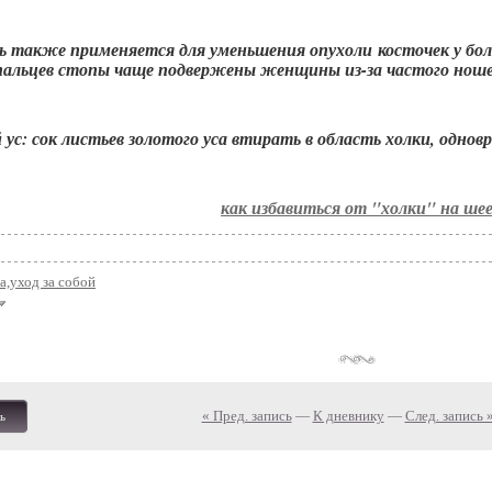
ь также применяется для уменьшения опухоли косточек у бол
пальцев стопы чаще подвержены женщины из-за частого ношен
 ус: сок листьев золотого уса втирать в область холки, одно
как избавиться от "холки" на ше
а,уход за собой
« Пред. запись
—
К дневнику
—
След. запись 
ь