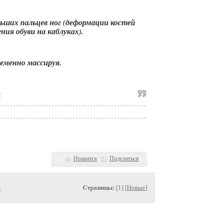
ьших пальцев ног (деформации костей
ия обуви на каблуках).
временно массируя.
е
Нравится
Поделиться
»
Страницы:
[1] [
Новые
]