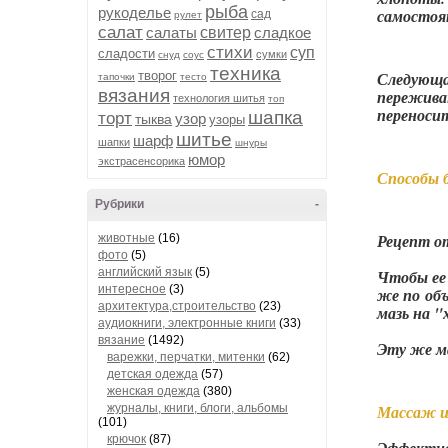
рыба
рукоделье
самостоят
сад
рулет
салат
салаты
свитер
сладкое
стихи
суп
сладости
сумки
снуд
соус
техника
творог
Следующа
тапочки
тесто
вязания
пережива
технология шитья
топ
переносит
шапка
торт
узор
тыква
узоры
шитье
шарф
шапки
шнуры
юмор
экстрасенсорика
Способы б
Рубрики
-
Рецепт от
животные
(16)
фото
(5)
английский язык
(5)
Чтобы ее 
интересное
(3)
же по объ
архитектура,строительство
(23)
мазь на "
аудиокниги, электронные книги
(33)
вязание
(1492)
Эту же м
варежки, перчатки, митенки
(62)
детская одежда
(57)
женская одежда
(380)
журналы, книги, блоги, альбомы
Массаж и
(101)
крючок
(87)