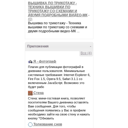
ВЫШИВКА ПО ТРИКОТАЖУ -
ТЕХНИКА ВЫШИВКИ ПО
ТРИКОТАЖУ СО СХЕМАМИ И
ДВУМЯ ПОДРОБНЫМИ ВИДЕО-МК
-
(0)
Вышивка по трикотажу - Техника
вышивки по трикотажу со схемами и
двумя подробными видео-МК ...
Приложения
-
Все (4)
Я - фотограф
Плагин для публикации фотографий в
дневнике пользователя. Минимальные
системные требования: Internet Explorer 6,
Fire Fox 1.5, Opera 9.5, Safari 3.1.1 со
включенным JavaScript. Возможно это
будет рабо
Стена
Стена: мини-гостевая книга, позволяет
посетителям Вашего дневника оставлять
Вам сообщения. Для того, чтобы
сообщения появились у Вас в профиле
необходимо зайти на свою стену и нажать
кнопку "Обновить
Толкование снов