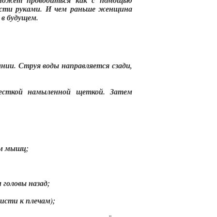
 может проводиться как с помощью
асти руками. И чем раньше женщина
 в будущем.
нии. Струя воды направляется сзади,
есткой намыленной щеткой. Затем
ем мышц;
 головы назад;
исти к плечам);