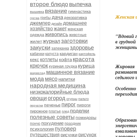
второе блюдо
выпечка
вязание
гимнастика
вышивка
Женская ш
дача
декоративка
грибы
гречка
джемпер
домашнее
дизайн
хозяйство
жакет
женская
живопись
одежда
животные
"Вдовий г
заготовки
журнал
в грудной
жилет
женщины
закуски
здоровье
запеканка
кардиган
кабачки
капуста
картофель
красота
кекс
котлеты
кофта
крючок
курица
Жировая 
куриная грудка
развивае
машинное вязание
мармелад
седьмого 
мода
мясо
напитки
народная медицина
Особенн
низкокалорийные блюда
переходит
овощи
огород
огурцы
пальто
пирог
печенье
пироги
перчатки
поделки
пирожное
платье
плед
полезные советы
помидоры
Образова
похудение
пончо
праздник
энергети
пуловер
психология
взвалива
путешествия
рисунки
рисунок
хлопоты