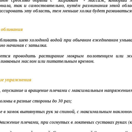
ное средство борьбы с "загривком" - массаж, который
онала, так и самостоятельно, путём разминания этой обл
ссировать эту область, тем меньше холка будет развиваться
 обливания
обливать шею холодной водой при обычном ежедневном умыва
но начиная с затылка.
дуется проводить растирание мокрым полотенцем или ж
оливковым маслом или питательным кремом.
ие упражнения
, опускание и вращение плечами с максимальным напряжени
оловы в разные стороны до 30 раз;
е в замок вытянутых рук за спиной, с максимальным наклоном
движение плечами, при согнутых в локтевых суставах руках (к