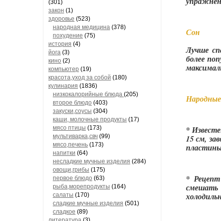
упражнен
(301)
закон
(1)
здоровье
(523)
народная медицина
(378)
Сон
похудение
(75)
история
(4)
Лучше сп
йога
(3)
более по
кино
(2)
максималь
компьютер
(19)
красота,уход за собой
(180)
кулинария
(1836)
низкокалорийные блюда
(205)
Народные
второе блюдо
(403)
закуски,соусы
(304)
каши, молочные продукты
(17)
мясо птицы
(173)
* Извест
мультиварка,свч
(99)
15 см, за
мясо,печень
(173)
пластины 
напитки
(64)
несладкие мучные изделия
(284)
овощи,грибы
(175)
* Рецепт
первое блюдо
(63)
смешать 
рыба,морепродукты
(164)
холодиль
салаты
(170)
сладкие мучные изделия
(501)
сладкое
(89)
литература
(3)