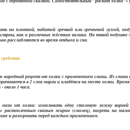
ие с деревянной скалкой. Самостоятельный "раскат холки"» 
ать на плотной, набитой гречкой или гречневой лузгой, по
пулярны, как и различные жёсткие валики. На такой подушк
но расслабляются во время отдыха и сна.
 средства
ен народный рецепт от холки с применением глины. Из глины
ворачивается в 2 слоя марли и кладётся на место холки. Врем
- около 1 часа.
 мази от холки: измельчить одну столовую ложку корней 
с растопленным свиным жиром (смолец), нагреть на малом
нике и разогревать перед каждым применением.