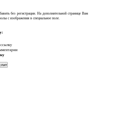
авить без регистрации. На дополнительной странице Вам
волы с изображения в специальное поле.
у:
 ссылку
омментарии
нку