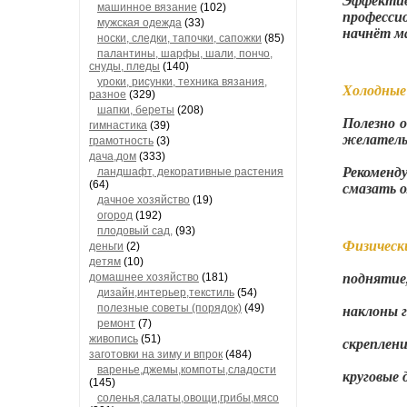
Эффектив
машинное вязание
(102)
професси
мужская одежда
(33)
начнёт ма
носки, следки, тапочки, сапожки
(85)
палантины, шарфы, шали, пончо,
снуды, пледы
(140)
уроки, рисунки, техника вязания,
Холодные
разное
(329)
шапки, береты
(208)
Полезно 
гимнастика
(39)
желатель
грамотность
(3)
дача,дом
(333)
Рекомен
ландшафт, декоративные растения
(64)
смазать 
дачное хозяйство
(19)
огород
(192)
плодовый сад,
(93)
Физическ
деньги
(2)
детям
(10)
поднятие
домашнее хозяйство
(181)
дизайн,интерьер,текстиль
(54)
наклоны г
полезные советы (порядок)
(49)
ремонт
(7)
живопись
(51)
скреплени
заготовки на зиму и впрок
(484)
варенье,джемы,компоты,сладости
круговые 
(145)
соленья,салаты,овощи,грибы,мясо