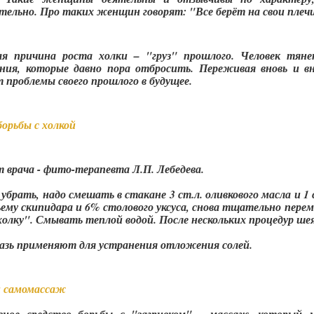
ельно. Про таких женщин говорят: "Все берёт на свои плеч
я причина роста холки – "груз" прошлого. Человек тян
ния, которые давно пора отбросить. Переживая вновь и 
 проблемы своего прошлого в будущее.
орьбы с холкой
 врача - фито-терапевта Л.П. Лебедева.
убрать, надо смешать в стакане 3 ст.л. оливкового масла и 1
ему скипидара и 6% столового уксуса, снова тщательно пере
холку". Смывать теплой водой. После нескольких процедур шея
азь применяют для устранения отложения солей.
 самомассаж