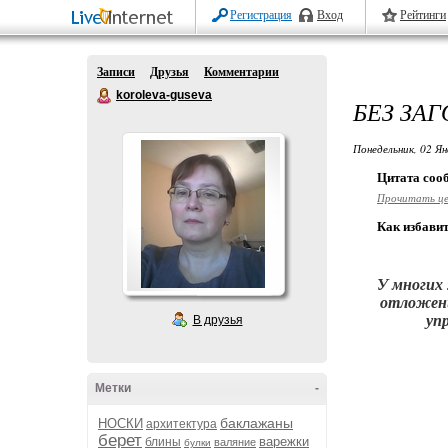
Регистрация
Вход
Рейтинги
Записи
Друзья
Комментарии
koroleva-guseva
БЕЗ ЗА
Понедельник, 02 Ян
Цитата со
Прочитать ц
Как избавит
У многих 
отложени
уп
В друзья
Метки
-
баклажаны
НОСКИ
архитектура
берет
варежки
блины
валяние
булки