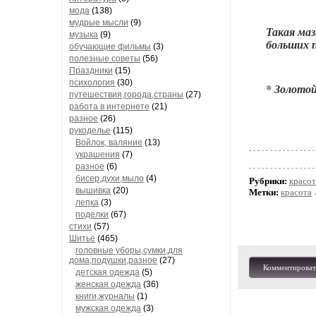
мода
(138)
мудрые мысли
(9)
Такая маз
музыка
(9)
больших 
обучающие фильмы
(3)
полезные советы
(56)
Праздники
(15)
психология
(30)
* Золотой
путешествия,города,страны
(27)
работа в интернете
(21)
разное
(26)
рукоделье
(115)
Войлок, валяние
(13)
украшения
(7)
разное
(6)
бисер,духи,мыло
(4)
Рубрики:
красот
вышивка
(20)
Метки:
красота
лепка
(3)
поделки
(67)
стихи
(57)
Шитье
(465)
головные уборы,сумки,для
дома,подушки,разное
(27)
Комментироват
детская одежда
(5)
женская одежда
(36)
книги,журналы
(1)
мужская одежда
(3)