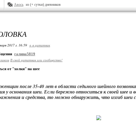
Авось
из (+ сутки) дневников
ГОЛОВКА
варя 2017 г. 16:59
+ в цитатник
общения
галина5819
еликом
В свой цитатник или сообщество!
ься от "холки" на шее
женщин после 35-40 лет в области седьмого шейного позвонк
я у основания шеи. Если бережно относиться к своей шее и
ражнения и средства, то можно обнаружить, что изгиб шеи ст