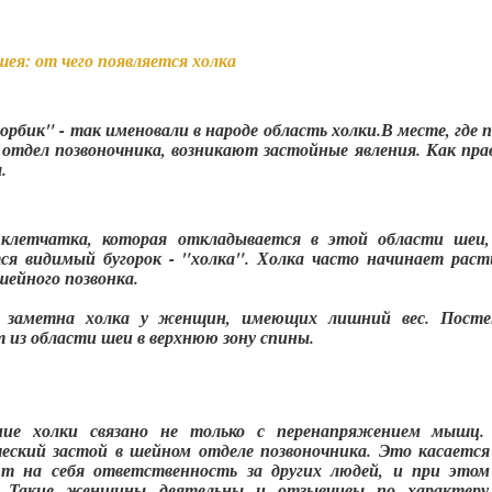
ея: от чего появляется холка
орбик" - так именовали в народе область холки.В месте, гд
 отдел позвоночника, возникают застойные явления. Как пра
.
клетчатка, которая откладывается в этой области шеи,
тся видимый бугорок - "холка". Холка часто начинает рас
шейного позвонка.
о заметна холка у женщин, имеющих лишний вес. Посте
 из области шеи в верхнюю зону спины.
ние холки связано не только с перенапряжением мышц. 
ческий застой в шейном отделе позвоночника. Это касаетс
ют на себя ответственность за других людей, и при этом
. Такие женщины деятельны и отзывчивы по характеру