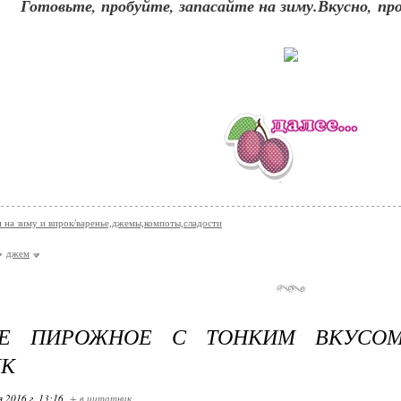
Готовьте, пробуйте, запасайте на зиму.Вкусно, про
и на зиму и впрок/варенье,джемы,компоты,сладости
джем
Е ПИРОЖНОЕ С ТОНКИМ ВКУСО
ИК
я 2016 г. 13:16
+ в цитатник