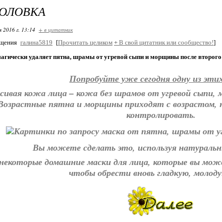
ГОЛОВКА
я 2016 г. 13:14
+ в цитатник
бщения
галина5819
[
Прочитать целиком
+
В свой цитатник или сообщество!
]
магически удаляет пятна, шрамы от угревой сыпи и морщины после второго
Попробуйте уже сегодня одну из эти
сивая кожа лица – кожа без шрамов от угревой сыпи,
Возрастные пятна и морщины приходят с возрастом, 
контролировать.
Вы можете сделать это, используя натуральн
некоторые домашние маски для лица, которые вы може
чтобы обрести вновь гладкую, молод