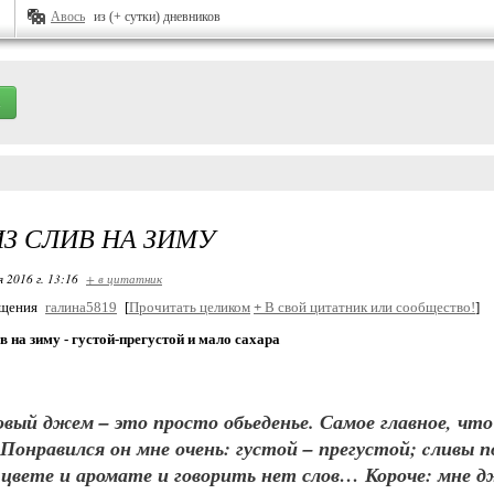
Авось
из (+ сутки) дневников
З СЛИВ НА ЗИМУ
я 2016 г. 13:16
+ в цитатник
бщения
галина5819
[
Прочитать целиком
+
В свой цитатник или сообщество!
]
в на зиму - густой-прегустой и мало сахара
вый джем – это просто обьеденье. Самое главное, что 
 Понравился он мне очень: густой – прегустой; cливы 
 цвете и аромате и говорить нет слов… Короче: мне д