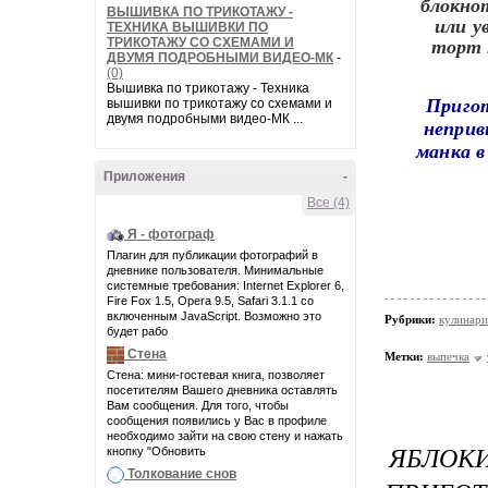
ВЫШИВКА ПО ТРИКОТАЖУ -
ТЕХНИКА ВЫШИВКИ ПО
ТРИКОТАЖУ СО СХЕМАМИ И
ДВУМЯ ПОДРОБНЫМИ ВИДЕО-МК
-
(0)
Вышивка по трикотажу - Техника
Пригот
вышивки по трикотажу со схемами и
двумя подробными видео-МК ...
неприв
манка в
Приложения
-
Все (4)
Я - фотограф
Плагин для публикации фотографий в
дневнике пользователя. Минимальные
системные требования: Internet Explorer 6,
Fire Fox 1.5, Opera 9.5, Safari 3.1.1 со
включенным JavaScript. Возможно это
Рубрики:
кулинари
будет рабо
Стена
Метки:
выпечка
Стена: мини-гостевая книга, позволяет
посетителям Вашего дневника оставлять
Вам сообщения. Для того, чтобы
сообщения появились у Вас в профиле
необходимо зайти на свою стену и нажать
ЯБЛО
кнопку "Обновить
Толкование снов