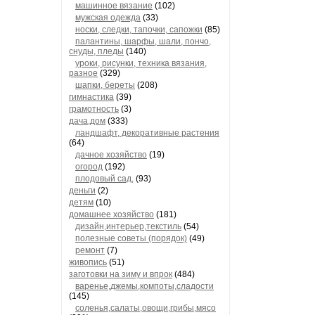
машинное вязание
(102)
мужская одежда
(33)
носки, следки, тапочки, сапожки
(85)
палантины, шарфы, шали, пончо,
снуды, пледы
(140)
уроки, рисунки, техника вязания,
разное
(329)
шапки, береты
(208)
гимнастика
(39)
грамотность
(3)
дача,дом
(333)
ландшафт, декоративные растения
(64)
дачное хозяйство
(19)
огород
(192)
плодовый сад,
(93)
деньги
(2)
детям
(10)
домашнее хозяйство
(181)
дизайн,интерьер,текстиль
(54)
полезные советы (порядок)
(49)
ремонт
(7)
живопись
(51)
заготовки на зиму и впрок
(484)
варенье,джемы,компоты,сладости
(145)
соленья,салаты,овощи,грибы,мясо