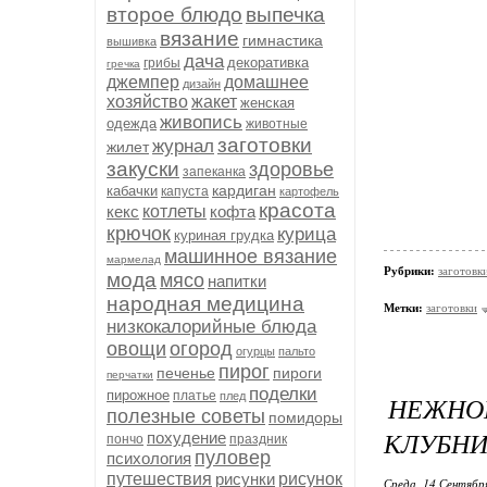
второе блюдо
выпечка
вязание
гимнастика
вышивка
дача
декоративка
грибы
гречка
джемпер
домашнее
дизайн
хозяйство
жакет
женская
живопись
одежда
животные
заготовки
журнал
жилет
закуски
здоровье
запеканка
кардиган
кабачки
капуста
картофель
красота
кекс
котлеты
кофта
крючок
курица
куриная грудка
машинное вязание
мармелад
Рубрики:
заготовк
мода
мясо
напитки
народная медицина
Метки:
заготовки
низкокалорийные блюда
овощи
огород
огурцы
пальто
пирог
печенье
пироги
перчатки
поделки
пирожное
платье
плед
НЕЖНО
полезные советы
помидоры
КЛУБН
похудение
пончо
праздник
пуловер
психология
путешествия
рисунки
рисунок
Среда, 14 Сентябр