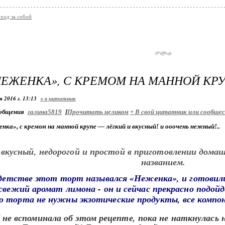
уход за собой
НЕЖЕНКА», С КРЕМОМ НА МАННОЙ КР
я 2016 г. 13:13
+ в цитатник
общения
галина5819
[
Прочитать целиком
+
В свой цитатник или сообще
ка», с кремом на манной крупе — лёгкий и вкусный! и ооочень нежный!..
 вкусный, недорогой и простой в приготовлении дом
названием.
детстве этот торт назывался «Неженка», и готовили 
свежий аромат лимона - он и сейчас прекрасно подой
о торта не нужны экзотические продукты, все комп