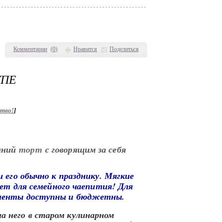
Комментарии
(
0
)
Нравится
Поделиться
УПЕ
ство!
]
ашний
торт
с говорящим за себя
его обычно к празднику. Мягкие
дет для семейного чаепития! Для
оненты доступны и бюджетны.