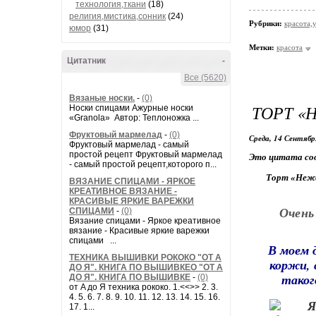
технология,ткани
(18)
религия,мистика,сонник
(24)
Рубрики:
красота,
юмор
(31)
Метки:
красота
Цитатник
-
Все (5620)
Вязаные носки.
-
(0)
ТОРТ «
Носки спицами Ажурные носки
«Granola» Автор: Теплоножка ...
Фруктовый мармелад
-
(0)
Среда, 14 Сентябр
Фруктовый мармелад - самый
простой рецепт Фруктовый мармелад
Это цитата со
- самый простой рецепт,которого п...
Торт «Нежен
ВЯЗАНИЕ СПИЦАМИ - ЯРКОЕ
КРЕАТИВНОЕ ВЯЗАНИЕ -
КРАСИВЫЕ ЯРКИЕ ВАРЕЖКИ
Очень
СПИЦАМИ
-
(0)
Вязание спицами - Яркое креативное
вязание - Красивые яркие варежки
спицами ...
В моем 
ТЕХНИКА ВЫШИВКИ РОКОКО "ОТ А
коржи, 
ДО Я". КНИГА ПО ВЫШИВКЕО "ОТ А
таког
ДО Я". КНИГА ПО ВЫШИВКЕ
-
(0)
от A до Я техника рококо. 1.<<>> 2. 3.
4. 5. 6. 7. 8. 9. 10. 11. 12. 13. 14. 15. 16.
17. 1...