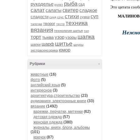
рыба
рукоделье
сад
рулет
Это цитата соо
салат
салаты
свитер
сладкое
стихи
суп
МАЛИНОВ
сладости
сумки
снуд
соус
техника
творог
тапочки
тесто
вязания
Нежное
технология шитья
топ
шапка
торт
узор
тыква
узоры
шитье
шарф
шапки
шнуры
юмор
экстрасенсорика
Рубрики
-
животные
(16)
фото
(5)
английский язык
(5)
интересное
(3)
архитектура,строительство
(23)
аудиокниги, электронные книги
(33)
вязание
(1492)
варежки, перчатки, митенки
(62)
детская одежда
(57)
женская одежда
(380)
журналы, книги, блоги, альбомы
(101)
крючок
(87)