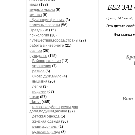
БЕЗ ЗА
мода
(138)
мудрые мысли
(9)
музыка
(9)
Среда, 14 Сентябр
обучающие фильмы
(3)
полезные советы
(56)
Это цитата соо
Праздники
(15)
Эта маска 
психология
(30)
путешествия,города,страны
(27)
работа в интернете
(21)
разное
(26)
Кра
рукоделье
(115)
Войлок, валяние
(13)
украшения
(7)
разное
(6)
бисер,духи,мыло
(4)
вышивка
(20)
лепка
(3)
поделки
(67)
стихи
(57)
Вот 
Шитье
(465)
головные уборы,сумки,для
дома,подушки,разное
(27)
детская одежда
(5)
женская одежда
(36)
книги,журналы
(1)
мужская одежда
(3)