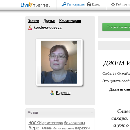
Регистрация
Вход
Рейтинги
Записи
Друзья
Комментарии
Создать дневник
koroleva-guseva
ДЖЕМ И
Среда, 14 Сентябр
Это цитата соо
Джем из сли
В друзья
Сливо
Метки
-
сахара.
баклажаны
НОСКИ
архитектура
а уж о
берет
варежки
блины
валяние
булки