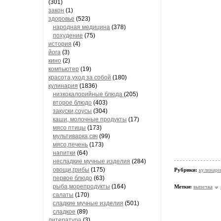
(301)
закон
(1)
здоровье
(523)
народная медицина
(378)
похудение
(75)
история
(4)
йога
(3)
кино
(2)
компьютер
(19)
красота,уход за собой
(180)
кулинария
(1836)
низкокалорийные блюда
(205)
второе блюдо
(403)
закуски,соусы
(304)
каши, молочные продукты
(17)
мясо птицы
(173)
мультиварка,свч
(99)
мясо,печень
(173)
напитки
(64)
несладкие мучные изделия
(284)
овощи,грибы
(175)
Рубрики:
кулинари
первое блюдо
(63)
рыба,морепродукты
(164)
Метки:
выпечка
салаты
(170)
сладкие мучные изделия
(501)
сладкое
(89)
литература
(3)