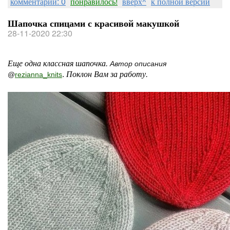
комментарии: 0
понравилось!
вверх^
к полной версии
Шапочка спицами с красивой макушкой
28-11-2020 22:30
Еще одна классная шапочка.
Автор описания
.
Поклон Вам за работу.
@
rezianna_knits