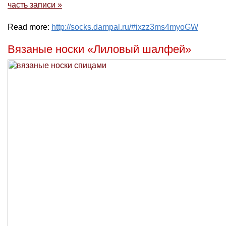
часть записи »
Read more:
http://socks.dampal.ru/#ixzz3ms4myoGW
Вязаные носки «Лиловый шалфей»