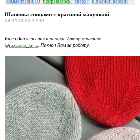
комментарии: 0
понравилось!
вверх^
к полной версии
Шапочка спицами с красивой макушкой
28-11-2020 22:30
Еще одна классная шапочка.
Автор описания
.
Поклон Вам за работу.
@
rezianna_knits