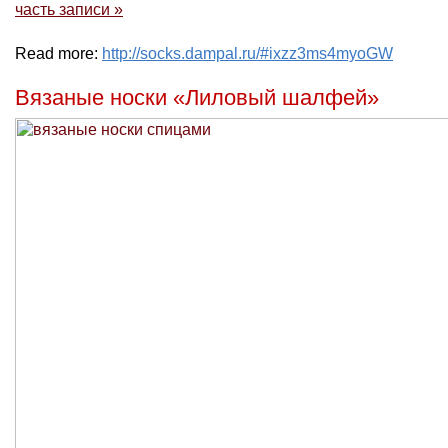
часть записи »
Read more:
http://socks.dampal.ru/#ixzz3ms4myoGW
Вязаные носки «Лиловый шалфей»