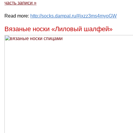
часть записи »
Read more:
http://socks.dampal.ru/#ixzz3ms4myoGW
Вязаные носки «Лиловый шалфей»