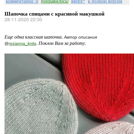
комментарии: 0
понравилось!
вверх^
к полной версии
Шапочка спицами с красивой макушкой
28-11-2020 22:30
Еще одна классная шапочка.
Автор описания
.
Поклон Вам за работу.
@
rezianna_knits