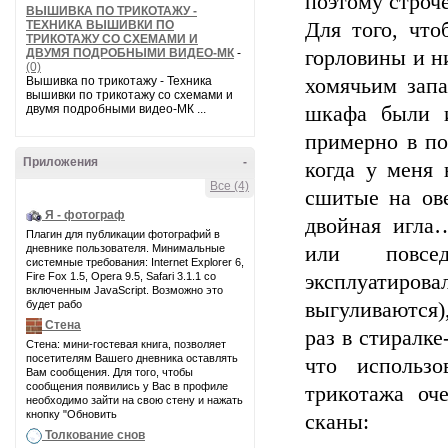
поэтому строче
ВЫШИВКА ПО ТРИКОТАЖУ -
ТЕХНИКА ВЫШИВКИ ПО
Для того, что
ТРИКОТАЖУ СО СХЕМАМИ И
ДВУМЯ ПОДРОБНЫМИ ВИДЕО-МК
-
горловины и н
(0)
Вышивка по трикотажу - Техника
хомячьим запа
вышивки по трикотажу со схемами и
двумя подробными видео-МК ...
шкафа были 
примерно в по
Приложения
-
когда у меня 
Все (4)
сшитые на ове
Я - фотограф
двойная игла
Плагин для публикации фотографий в
дневнике пользователя. Минимальные
или повсед
системные требования: Internet Explorer 6,
Fire Fox 1.5, Opera 9.5, Safari 3.1.1 со
эксплуатиров
включенным JavaScript. Возможно это
будет рабо
выгуливаются)
Стена
раз в стиралке
Стена: мини-гостевая книга, позволяет
посетителям Вашего дневника оставлять
что использ
Вам сообщения. Для того, чтобы
сообщения появились у Вас в профиле
трикотажа оч
необходимо зайти на свою стену и нажать
кнопку "Обновить
сканы:
Толкование снов