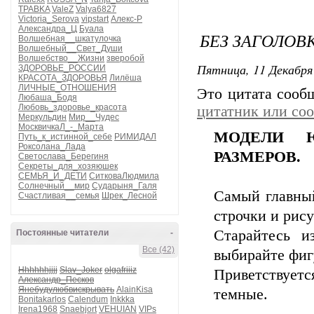
TPABKA
ValeZ
Valya6827
Victoria_Serova
vipstart
Алекс-Р
Александра_Ц
Буала
БЕЗ ЗАГОЛОВ
Волшебная__шкатулочка
Волшебный__Свет_Души
Волшебство__Жизни
зверобой
Пятница, 11 Декабря 
ЗДОРОВЬЕ_РОССИИ
КРАСОТА_ЗДОРОВЬЯ
Лилёша
ЛИЧНЫЕ_ОТНОШЕНИЯ
Это цитата соо
Любаша_Бодя
Любовь_здоровье_красота
цитатник или со
Меркульдин
Мир__Чудес
МосквичкаЛ_-_Марта
МОДЕЛИ 
Путь_к_истинной_себе
РИМИДАЛ
Роксолана_Лада
РАЗМЕРОВ.
Светослава_Берегиня
Секреты_для_хозяюшек
СЕМЬЯ_И_ДЕТИ
СитковаЛюдмила
Солнечный__мир
Сударыня_Галя
Самый главный
Счастливая__семья
Шрек_Лесной
строчки и рису
Старайтесь и
Постоянные читатели
-
Все (42)
выбирайте фиг
Hhhhhhjjjj
Slav_Joker
olgafriiiz
Приветствуетс
Александр_Песков
Янебудулюбвискрывать
AlainKisa
темные.
Bonitakarlos
Calendum
Inkkka
Irena1968
Snaebjort
VEHUIAN
VIPs