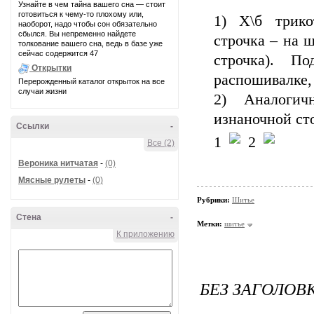
Узнайте в чем тайна вашего сна — стоит
готовиться к чему-то плохому или,
1) Х\б трико
наоборот, надо чтобы сон обязательно
сбылся. Вы непременно найдете
строчка – на 
толкование вашего сна, ведь в базе уже
сейчас содержится 47
строчка). П
Открытки
распошивалке,
Перерожденный каталог открыток на все
случаи жизни
2) Аналогич
изнаночной сто
Ссылки
-
1
2
Все (2)
Вероника нитчатая
-
(0)
Мясные рулеты
-
(0)
Рубрики:
Шитье
Стена
-
Метки:
шитье
К приложению
БЕЗ ЗАГОЛОВ