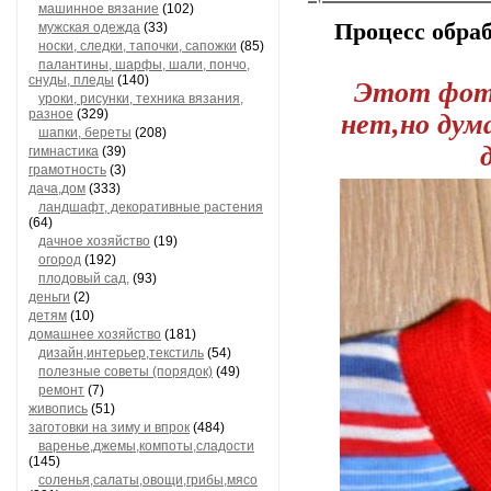
машинное вязание
(102)
Процесс обра
мужская одежда
(33)
носки, следки, тапочки, сапожки
(85)
палантины, шарфы, шали, пончо,
снуды, пледы
(140)
Этот фото
уроки, рисунки, техника вязания,
разное
(329)
нет,но дум
шапки, береты
(208)
гимнастика
(39)
грамотность
(3)
дача,дом
(333)
ландшафт, декоративные растения
(64)
дачное хозяйство
(19)
огород
(192)
плодовый сад,
(93)
деньги
(2)
детям
(10)
домашнее хозяйство
(181)
дизайн,интерьер,текстиль
(54)
полезные советы (порядок)
(49)
ремонт
(7)
живопись
(51)
заготовки на зиму и впрок
(484)
варенье,джемы,компоты,сладости
(145)
соленья,салаты,овощи,грибы,мясо