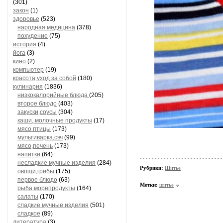
(301)
закон
(1)
здоровье
(523)
народная медицина
(378)
похудение
(75)
история
(4)
йога
(3)
кино
(2)
компьютер
(19)
красота,уход за собой
(180)
кулинария
(1836)
низкокалорийные блюда
(205)
второе блюдо
(403)
закуски,соусы
(304)
каши, молочные продукты
(17)
мясо птицы
(173)
мультиварка,свч
(99)
мясо,печень
(173)
напитки
(64)
несладкие мучные изделия
(284)
Рубрики:
Шитье
овощи,грибы
(175)
первое блюдо
(63)
Метки:
шитье
рыба,морепродукты
(164)
салаты
(170)
сладкие мучные изделия
(501)
сладкое
(89)
литература
(3)