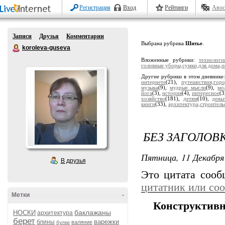
Регистрация
Вход
Рейтинги
Авос
Записи
Друзья
Комментарии
Выбрана рубрика
Шитье
.
koroleva-guseva
Вложенные рубрики:
технологи
головные уборы,сумки,для дома,
Другие рубрики в этом дневнике
интернете
(21),
путешествия,горо
музыка
(9),
мудрые мысли
(9),
мо
йога
(3),
история
(4),
интересное
(3
хозяйство
(181),
детям
(10),
день
книги
(33),
архитектура,строитель
БЕЗ ЗАГОЛОВ
Пятница, 11 Декабря 
В друзья
Это цитата соо
цитатник или со
Метки
-
Конструктивн
баклажаны
НОСКИ
архитектура
берет
варежки
блины
валяние
булки