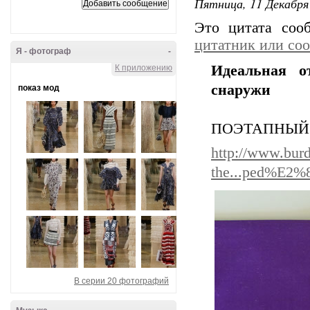
Пятница, 11 Декабря 
Это цитата со
цитатник или со
Я - фотограф
-
Идеальная о
К приложению
снаружи
показ мод
ПОЭТАПНЫЙ 
http://www.burd
the...ped%E2%
В серии 20 фотографий