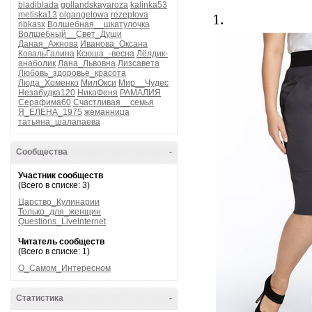
bladiblada
gollandskayaroza
kalinka53
metiska13
olgangelowa
rezeptova
1.
ribkasx
Волшебная__шкатулочка
Волшебный__Свет_Души
Даная_Ажнова
Иванова_Оксана
КовальГалина
Ксюша_-весна
Лёлдик-
анаболик
Лана_Львовна
Лизсавета
Любовь_здоровье_красота
Люда_Хоменко
МилОкси
Мир__Чудес
Незабудка120
НикаФеня
РАМАЛИЯ
Серафима60
Счастливая__семья
Я_ЕЛЕНА_1975
жеманница
татьяна_шалапаева
Сообщества
-
Участник сообществ
(Всего в списке: 3)
Царство_Кулинарии
Только_для_женщин
Questions_LiveInternet
Читатель сообществ
(Всего в списке: 1)
О_Самом_Интересном
Статистика
-