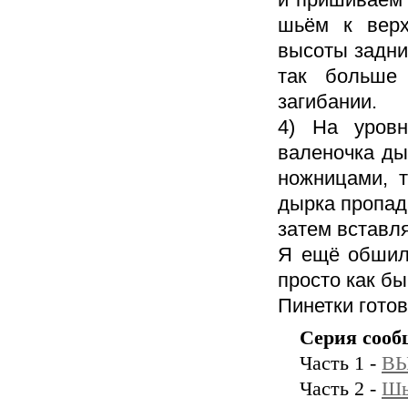
шьём к верх
высоты задни
так больше 
загибании.
4) На уров
валеночка ды
ножницами, т
дырка пропада
затем вставл
Я ещё обшила
просто как б
Пинетки готов
Серия сооб
Часть 1 -
В
Часть 2 -
Шь