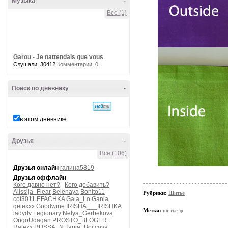
Музыка
-
Все (1)
Garou - Je nattendais que vous
Слушали: 30412
Комментарии: 0
Поиск по дневнику
-
в этом дневнике
Друзья
-
Все (106)
Друзья онлайн
галина5819
Друзья оффлайн
Кого давно нет?
Кого добавить?
Alissija_Flear
Belenaya
Bonito11
Рубрики:
Шитье
cot3011
EFACHKA
Gala_Lo
Gania
gelexxx
Goodwine
IRISHA___IRISHKA
Метки:
шитье
ladydv
Legionary
Nelya_Gerbekova
OngoUdagan
PROSTO_BLOGER
Ralexx
RUSSA_N
Tanja_Boitcova