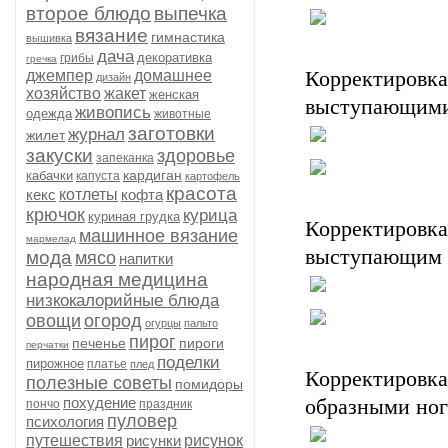
второе блюдо
выпечка
вязание
гимнастика
вышивка
дача
декоративка
грибы
гречка
джемпер
домашнее
Корректиро
дизайн
хозяйство
жакет
женская
выступающими
живопись
одежда
животные
заготовки
журнал
жилет
закуски
здоровье
запеканка
кардиган
кабачки
капуста
картофель
красота
кекс
котлеты
кофта
крючок
курица
куриная грудка
Корректиров
машинное вязание
мармелад
выступающим 
мода
мясо
напитки
народная медицина
низкокалорийные блюда
овощи
огород
огурцы
пальто
пирог
печенье
пироги
перчатки
поделки
пирожное
платье
плед
Корректировк
полезные советы
помидоры
похудение
образными ног
пончо
праздник
пуловер
психология
путешествия
рисунки
рисунок