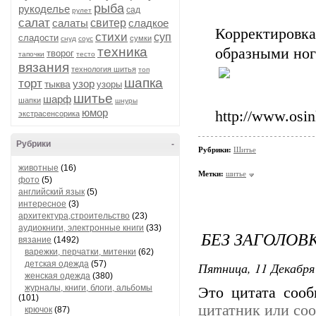
рыба
рукоделье
сад
рулет
салат
салаты
свитер
сладкое
Корректировк
стихи
суп
сладости
сумки
снуд
соус
техника
образными ног
творог
тапочки
тесто
вязания
технология шитья
топ
шапка
торт
узор
тыква
узоры
шитье
шарф
шапки
шнуры
юмор
http://www.osi
экстрасенсорика
Рубрики
-
Рубрики:
Шитье
животные
(16)
Метки:
шитье
фото
(5)
английский язык
(5)
интересное
(3)
архитектура,строительство
(23)
аудиокниги, электронные книги
(33)
БЕЗ ЗАГОЛОВ
вязание
(1492)
варежки, перчатки, митенки
(62)
детская одежда
(57)
Пятница, 11 Декабря 
женская одежда
(380)
журналы, книги, блоги, альбомы
Это цитата соо
(101)
цитатник или со
крючок
(87)