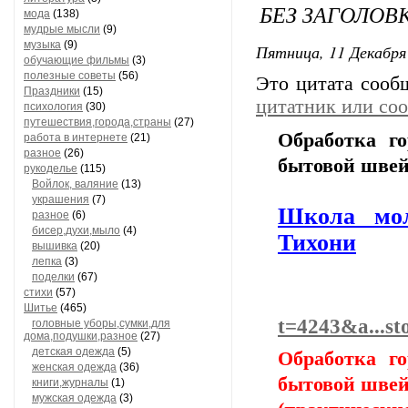
БЕЗ ЗАГОЛОВ
мода
(138)
мудрые мысли
(9)
музыка
(9)
Пятница, 11 Декабря 
обучающие фильмы
(3)
полезные советы
(56)
Это цитата соо
Праздники
(15)
цитатник или со
психология
(30)
путешествия,города,страны
(27)
Обработка г
работа в интернете
(21)
разное
(26)
бытовой швей
рукоделье
(115)
Войлок, валяние
(13)
украшения
(7)
Школа мол
разное
(6)
бисер,духи,мыло
(4)
Тихони
вышивка
(20)
лепка
(3)
поделки
(67)
стихи
(57)
Шитье
(465)
t=4243&a...s
головные уборы,сумки,для
дома,подушки,разное
(27)
детская одежда
(5)
Обработка г
женская одежда
(36)
бытовой швей
книги,журналы
(1)
мужская одежда
(3)