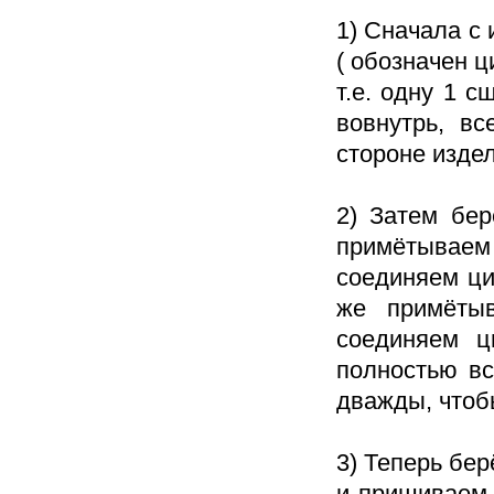
1) Сначала с
( обозначен 
т.е. одну 1 
вовнутрь, в
стороне издел
2) Затем бе
примётываем 
соединяем ци
же примётыв
соединяем ц
полностью в
дважды, чтоб
3) Теперь бер
и пришиваем 