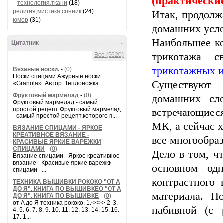
(практически
технология,ткани
(18)
религия,мистика,сонник
(24)
Итак, продолж
юмор
(31)
домашних усло
Наибольшее к
Цитатник
-
трикотажа 
Все (5620)
трикотажных и
Вязаные носки.
-
(0)
Носки спицами Ажурные носки
Существуют 
«Granola» Автор: Теплоножка ...
Фруктовый мармелад
-
(0)
домашних сло
Фруктовый мармелад - самый
простой рецепт Фруктовый мармелад
встречающиес
- самый простой рецепт,которого п...
МК, а сейчас 
ВЯЗАНИЕ СПИЦАМИ - ЯРКОЕ
КРЕАТИВНОЕ ВЯЗАНИЕ -
все многообра
КРАСИВЫЕ ЯРКИЕ ВАРЕЖКИ
СПИЦАМИ
-
(0)
Дело в том, ч
Вязание спицами - Яркое креативное
вязание - Красивые яркие варежки
основном од
спицами ...
контрастного 
ТЕХНИКА ВЫШИВКИ РОКОКО "ОТ А
ДО Я". КНИГА ПО ВЫШИВКЕО "ОТ А
материала. Н
ДО Я". КНИГА ПО ВЫШИВКЕ
-
(0)
от A до Я техника рококо. 1.<<>> 2. 3.
набивной (с 
4. 5. 6. 7. 8. 9. 10. 11. 12. 13. 14. 15. 16.
17. 1...