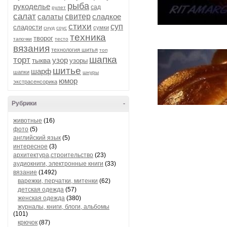
рыба
рукоделье
сад
рулет
салат
салаты
свитер
сладкое
стихи
суп
сладости
сумки
снуд
соус
техника
творог
тапочки
тесто
вязания
технология шитья
топ
шапка
торт
узор
тыква
узоры
шитье
шарф
шапки
шнуры
юмор
экстрасенсорика
Рубрики
-
животные
(16)
фото
(5)
английский язык
(5)
интересное
(3)
архитектура,строительство
(23)
аудиокниги, электронные книги
(33)
вязание
(1492)
варежки, перчатки, митенки
(62)
детская одежда
(57)
женская одежда
(380)
журналы, книги, блоги, альбомы
(101)
крючок
(87)