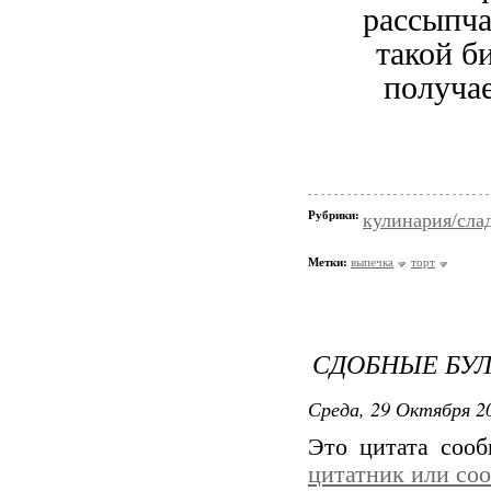
рассыпча
такой б
получа
Рубрики:
кулинария/сла
Метки:
выпечка
торт
СДОБНЫЕ БУ
Среда, 29 Октября 20
Это цитата соо
цитатник или со