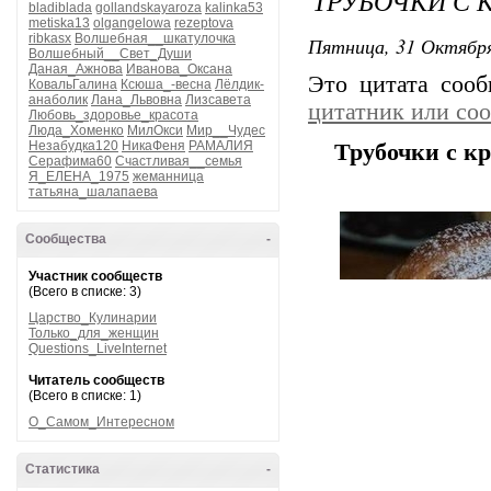
ТРУБОЧКИ С 
bladiblada
gollandskayaroza
kalinka53
metiska13
olgangelowa
rezeptova
ribkasx
Волшебная__шкатулочка
Пятница, 31 Октября
Волшебный__Свет_Души
Даная_Ажнова
Иванова_Оксана
Это цитата соо
КовальГалина
Ксюша_-весна
Лёлдик-
анаболик
Лана_Львовна
Лизсавета
цитатник или со
Любовь_здоровье_красота
Люда_Хоменко
МилОкси
Мир__Чудес
Незабудка120
НикаФеня
РАМАЛИЯ
Трубочки с к
Серафима60
Счастливая__семья
Я_ЕЛЕНА_1975
жеманница
татьяна_шалапаева
Сообщества
-
Участник сообществ
(Всего в списке: 3)
Царство_Кулинарии
Только_для_женщин
Questions_LiveInternet
Читатель сообществ
(Всего в списке: 1)
О_Самом_Интересном
Статистика
-