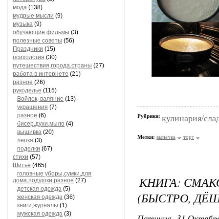
мода
(138)
мудрые мысли
(9)
музыка
(9)
обучающие фильмы
(3)
полезные советы
(56)
Праздники
(15)
психология
(30)
путешествия,города,страны
(27)
работа в интернете
(21)
разное
(26)
рукоделье
(115)
Войлок, валяние
(13)
украшения
(7)
разное
(6)
Рубрики:
кулинария/сла
бисер,духи,мыло
(4)
вышивка
(20)
Метки:
выпечка
торт
лепка
(3)
поделки
(67)
стихи
(57)
Шитье
(465)
головные уборы,сумки,для
КНИГА: СМАК
дома,подушки,разное
(27)
детская одежда
(5)
(БЫСТРО, ДЁШ
женская одежда
(36)
книги,журналы
(1)
мужская одежда
(3)
Пятница, 31 Октября