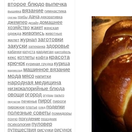
второе блюдо
выпечка
вязание
гимнастика
вышивка
дача
декоративка
грибы
гречка
джемпер
домашнее
дизайн
хозяйство
жакет
женская
живопись
одежда
животные
заготовки
журнал
жилет
закуски
здоровье
запеканка
кардиган
кабачки
капуста
картофель
красота
кекс
котлеты
кофта
крючок
курица
куриная грудка
машинное вязание
мармелад
мода
мясо
напитки
народная медицина
низкокалорийные блюда
овощи
огород
огурцы
пальто
пирог
печенье
пироги
перчатки
поделки
пирожное
платье
плед
полезные советы
помидоры
похудение
пончо
праздник
пуловер
психология
путешествия
рисунки
рисунок