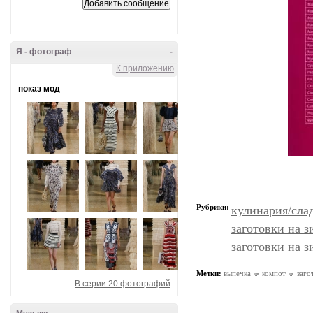
Я - фотограф
-
К приложению
показ мод
Рубрики:
кулинария/сла
заготовки на 
заготовки на 
Метки:
выпечка
компот
заго
В серии 20 фотографий