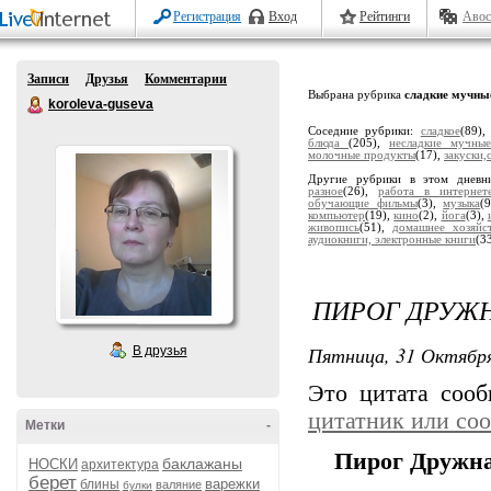
Регистрация
Вход
Рейтинги
Авос
Записи
Друзья
Комментарии
Выбрана рубрика
сладкие мучны
koroleva-guseva
Соседние рубрики:
сладкое
(89)
блюда
(205),
несладкие мучные
молочные продукты
(17),
закуски,
Другие рубрики в этом дневн
разное
(26),
работа в интернет
обучающие фильмы
(3),
музыка
(
компьютер
(19),
кино
(2),
йога
(3),
живопись
(51),
домашнее хозяйс
аудиокниги, электронные книги
(3
ПИРОГ ДРУЖ
Пятница, 31 Октября
В друзья
Это цитата соо
цитатник или со
Метки
-
Пирог Дружна
баклажаны
НОСКИ
архитектура
берет
варежки
блины
валяние
булки