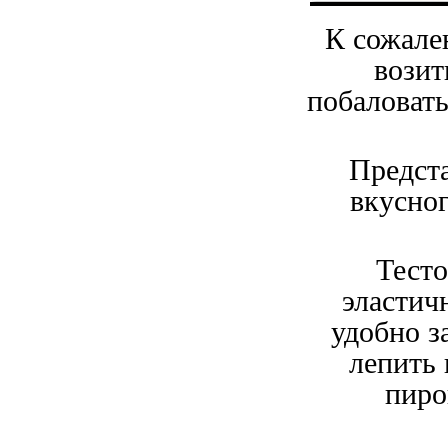
К сожале
возит
побаловать
Предст
вкусног
Тесто
эластич
удобно з
лепить 
пиро