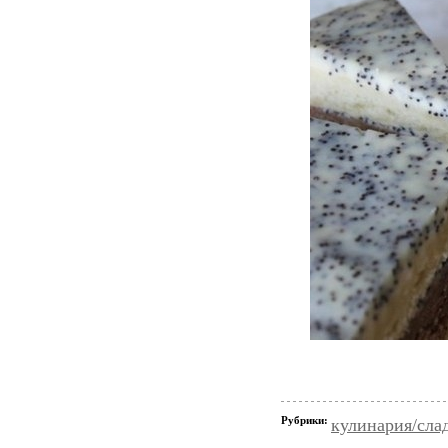
Рубрики:
кулинария/сла