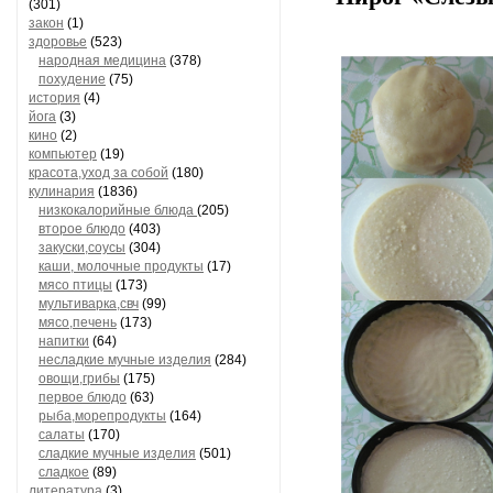
(301)
закон
(1)
здоровье
(523)
народная медицина
(378)
похудение
(75)
история
(4)
йога
(3)
кино
(2)
компьютер
(19)
красота,уход за собой
(180)
кулинария
(1836)
низкокалорийные блюда
(205)
второе блюдо
(403)
закуски,соусы
(304)
каши, молочные продукты
(17)
мясо птицы
(173)
мультиварка,свч
(99)
мясо,печень
(173)
напитки
(64)
несладкие мучные изделия
(284)
овощи,грибы
(175)
первое блюдо
(63)
рыба,морепродукты
(164)
салаты
(170)
сладкие мучные изделия
(501)
сладкое
(89)
литература
(3)