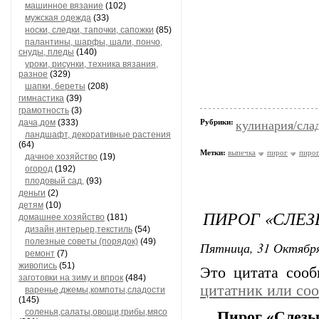
машинное вязание
(102)
мужская одежда
(33)
носки, следки, тапочки, сапожки
(85)
палантины, шарфы, шали, пончо,
снуды, пледы
(140)
уроки, рисунки, техника вязания,
разное
(329)
шапки, береты
(208)
гимнастика
(39)
грамотность
(3)
дача,дом
(333)
Рубрики:
кулинария/сла
ландшафт, декоративные растения
(64)
Метки:
выпечка
пирог
пиро
дачное хозяйство
(19)
огород
(192)
плодовый сад,
(93)
деньги
(2)
детям
(10)
ПИРОГ «СЛЕЗ
домашнее хозяйство
(181)
дизайн,интерьер,текстиль
(54)
полезные советы (порядок)
(49)
Пятница, 31 Октября
ремонт
(7)
живопись
(51)
Это цитата соо
заготовки на зиму и впрок
(484)
цитатник или со
варенье,джемы,компоты,сладости
(145)
соленья,салаты,овощи,грибы,мясо
Пирог «Слезы