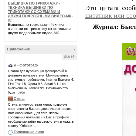
ВЫШИВКА ПО ТРИКОТАЖУ -
Это цитата соо
ТЕХНИКА ВЫШИВКИ ПО
ТРИКОТАЖУ СО СХЕМАМИ И
цитатник или со
ДВУМЯ ПОДРОБНЫМИ ВИДЕО-МК
-
(0)
Вышивка по трикотажу - Техника
Журнал: Быст
вышивки по трикотажу со схемами и
двумя подробными видео-МК ...
Приложения
-
Все (4)
Я - фотограф
Плагин для публикации фотографий в
дневнике пользователя. Минимальные
системные требования: Internet Explorer 6,
Fire Fox 1.5, Opera 9.5, Safari 3.1.1 со
включенным JavaScript. Возможно это
будет рабо
Стена
Стена: мини-гостевая книга, позволяет
посетителям Вашего дневника оставлять
Вам сообщения. Для того, чтобы
сообщения появились у Вас в профиле
необходимо зайти на свою стену и нажать
кнопку "Обновить
Толкование снов