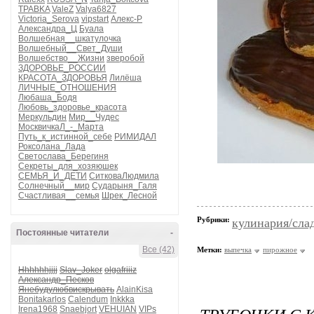
TPABKA
ValeZ
Valya6827
Victoria_Serova
vipstart
Алекс-Р
Александра_Ц
Буала
Волшебная__шкатулочка
Волшебный__Свет_Души
Волшебство__Жизни
зверобой
ЗДОРОВЬЕ_РОССИИ
КРАСОТА_ЗДОРОВЬЯ
Лилёша
ЛИЧНЫЕ_ОТНОШЕНИЯ
Любаша_Бодя
Любовь_здоровье_красота
Меркульдин
Мир__Чудес
МосквичкаЛ_-_Марта
Путь_к_истинной_себе
РИМИДАЛ
Роксолана_Лада
Светослава_Берегиня
Секреты_для_хозяюшек
СЕМЬЯ_И_ДЕТИ
СитковаЛюдмила
Солнечный__мир
Сударыня_Галя
Счастливая__семья
Шрек_Лесной
Рубрики:
кулинария/сла
Постоянные читатели
-
Все (42)
Метки:
выпечка
пирожное
Hhhhhhjjjj
Slav_Joker
olgafriiiz
Александр_Песков
Янебудулюбвискрывать
AlainKisa
Bonitakarlos
Calendum
Inkkka
Irena1968
Snaebjort
VEHUIAN
VIPs