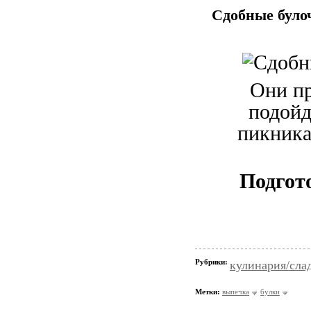
Сдобные було
Они пр
подойд
пикника
Подгот
Рубрики:
кулинария/сла
Метки:
выпечка
булки