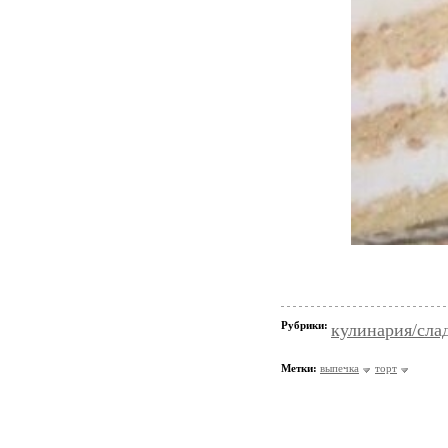
Рубрики:
кулинария/сла
Метки:
выпечка
торт