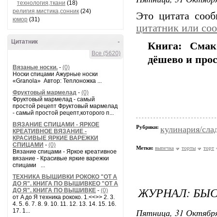
технология,ткани
(18)
религия,мистика,сонник
(24)
Это цитата соо
юмор
(31)
цитатник или со
Цитатник
-
Книга: Смак
Все (5620)
дёшево и прос
Вязаные носки.
-
(0)
Носки спицами Ажурные носки
«Granola» Автор: Теплоножка ...
Фруктовый мармелад
-
(0)
Фруктовый мармелад - самый
простой рецепт Фруктовый мармелад
- самый простой рецепт,которого п...
ВЯЗАНИЕ СПИЦАМИ - ЯРКОЕ
Рубрики:
кулинария/сла
КРЕАТИВНОЕ ВЯЗАНИЕ -
КРАСИВЫЕ ЯРКИЕ ВАРЕЖКИ
СПИЦАМИ
-
(0)
Метки:
выпечка
торты
торт
Вязание спицами - Яркое креативное
вязание - Красивые яркие варежки
спицами ...
ТЕХНИКА ВЫШИВКИ РОКОКО "ОТ А
ДО Я". КНИГА ПО ВЫШИВКЕО "ОТ А
ЖУРНАЛ: БЫС
ДО Я". КНИГА ПО ВЫШИВКЕ
-
(0)
от A до Я техника рококо. 1.<<>> 2. 3.
4. 5. 6. 7. 8. 9. 10. 11. 12. 13. 14. 15. 16.
Пятница, 31 Октября
17. 1...