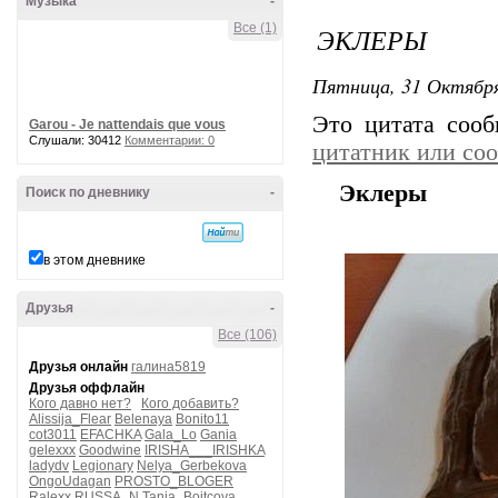
Музыка
-
Все (1)
ЭКЛЕРЫ
Пятница, 31 Октября
Это цитата соо
Garou - Je nattendais que vous
Слушали: 30412
Комментарии: 0
цитатник или со
Эклеры
Поиск по дневнику
-
в этом дневнике
Друзья
-
Все (106)
Друзья онлайн
галина5819
Друзья оффлайн
Кого давно нет?
Кого добавить?
Alissija_Flear
Belenaya
Bonito11
cot3011
EFACHKA
Gala_Lo
Gania
gelexxx
Goodwine
IRISHA___IRISHKA
ladydv
Legionary
Nelya_Gerbekova
OngoUdagan
PROSTO_BLOGER
Ralexx
RUSSA_N
Tanja_Boitcova