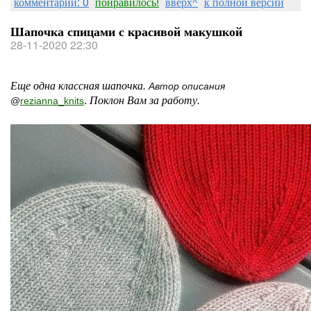
комментарии: 0
понравилось!
вверх^
к полной версии
Шапочка спицами с красивой макушкой
28-11-2020 22:30
Еще одна классная шапочка.
Автор описания
.
Поклон Вам за работу.
@
rezianna_knits