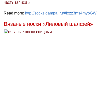
часть записи »
Read more:
http://socks.dampal.ru/#ixzz3ms4myoGW
Вязаные носки «Лиловый шалфей»