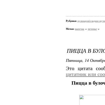
Рубрики:
кулинария/сладкие мучн
Метки:
выпечка
печенье
ПИЦЦА В БУЛ
Пятница, 14 Октября
Это цитата со
цитатник или со
Пицца в було