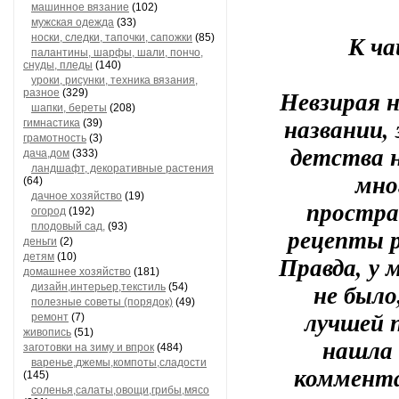
машинное вязание
(102)
мужская одежда
(33)
К ча
носки, следки, тапочки, сапожки
(85)
палантины, шарфы, шали, пончо,
снуды, пледы
(140)
уроки, рисунки, техника вязания,
Невзирая 
разное
(329)
шапки, береты
(208)
названии,
гимнастика
(39)
грамотность
(3)
детства 
дача,дом
(333)
ландшафт, декоративные растения
мно
(64)
дачное хозяйство
(19)
простра
огород
(192)
плодовый сад,
(93)
рецепты 
деньги
(2)
детям
(10)
Правда, у 
домашнее хозяйство
(181)
не было
дизайн,интерьер,текстиль
(54)
полезные советы (порядок)
(49)
лучшей 
ремонт
(7)
живопись
(51)
нашла 
заготовки на зиму и впрок
(484)
варенье,джемы,компоты,сладости
коммента
(145)
соленья,салаты,овощи,грибы,мясо