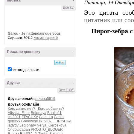
Музыка
-
Пятница, 14 Октября
Все (1)
Это цитата со
цитатник или со
Пирог-зебра 
Garou - Je nattendais que vous
Слушали: 30412
Комментарии: 0
Поиск по дневнику
-
в этом дневнике
Друзья
-
Все (106)
Друзья онлайн
галина5819
Друзья оффлайн
Кого давно нет?
Кого добавить?
Alissija_Flear
Belenaya
Bonito11
cot3011
EFACHKA
Gala_Lo
Gania
gelexxx
Goodwine
IRISHA___IRISHKA
ladydv
Legionary
Nelya_Gerbekova
OngoUdagan
PROSTO_BLOGER
Ralexx
RUSSA_N
Tanja_Boitcova