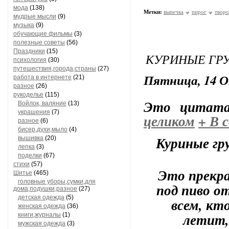
мода
(138)
Метки:
выпечка
пирог
творо
мудрые мысли
(9)
музыка
(9)
обучающие фильмы
(3)
полезные советы
(56)
Праздники
(15)
КУРИНЫЕ ГРУ
психология
(30)
путешествия,города,страны
(27)
Пятница, 14 Ок
работа в интернете
(21)
разное
(26)
рукоделье
(115)
Это цитат
Войлок, валяние
(13)
украшения
(7)
целиком
+
В с
разное
(6)
бисер,духи,мыло
(4)
Куриные гр
вышивка
(20)
лепка
(3)
поделки
(67)
стихи
(57)
Это прекра
Шитье
(465)
головные уборы,сумки,для
под пиво от
дома,подушки,разное
(27)
детская одежда
(5)
всем, кт
женская одежда
(36)
летит,
книги,журналы
(1)
мужская одежда
(3)