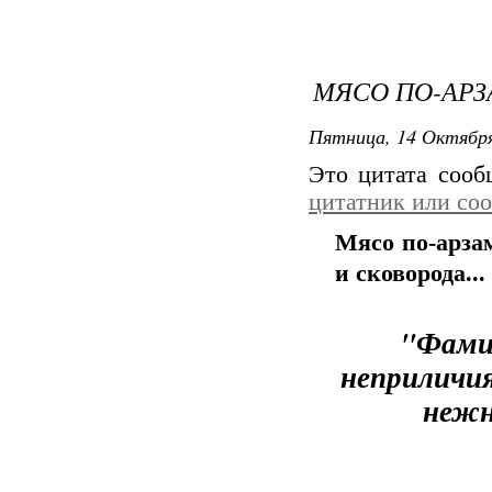
МЯСО ПО-АР
Пятница, 14 Октября
Это цитата соо
цитатник или со
Мясо по-арзам
и сковорода...
"Фамил
неприличия
нежн