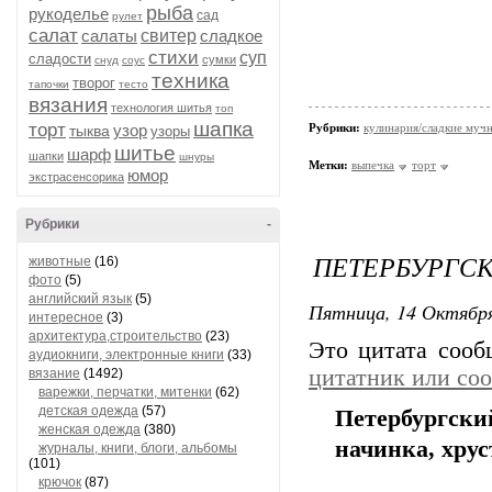
рыба
рукоделье
сад
рулет
салат
салаты
свитер
сладкое
стихи
суп
сладости
сумки
снуд
соус
техника
творог
тапочки
тесто
вязания
технология шитья
топ
шапка
торт
узор
Рубрики:
кулинария/сладкие мучн
тыква
узоры
шитье
шарф
шапки
шнуры
Метки:
выпечка
торт
юмор
экстрасенсорика
Рубрики
-
ПЕТЕРБУРГС
животные
(16)
фото
(5)
английский язык
(5)
Пятница, 14 Октября
интересное
(3)
архитектура,строительство
(23)
Это цитата соо
аудиокниги, электронные книги
(33)
цитатник или со
вязание
(1492)
варежки, перчатки, митенки
(62)
детская одежда
(57)
Петербургски
женская одежда
(380)
начинка, хрус
журналы, книги, блоги, альбомы
(101)
крючок
(87)