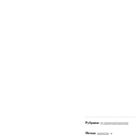
Рубрики:
кулинария/напитки
Метки:
напитки