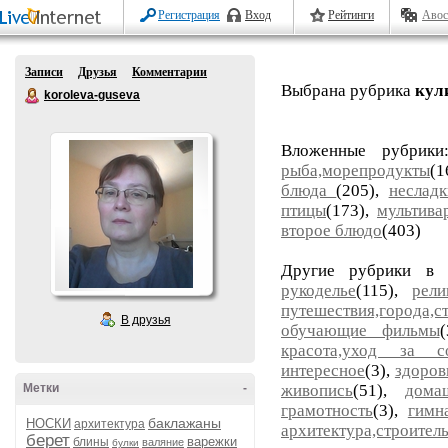
Регистрация
Вход
Рейтинги
Авос
Записи
Друзья
Комментарии
Выбрана рубрика
кул
koroleva-guseva
Вложенные рубрик
рыба,морепродукты
(
блюда
(205),
неслад
птицы
(173),
мультива
второе блюдо
(403)
Другие рубрики в 
рукоделье
(115),
рели
путешествия,города,с
В друзья
обучающие фильмы
красота,уход за с
интересное
(3),
здоров
Метки
-
живопись
(51),
дома
грамотность
(3),
гимн
баклажаны
НОСКИ
архитектура
архитектура,строител
берет
варежки
блины
валяние
булки