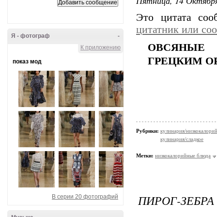
Пятница, 14 Октября
Это цитата со
цитатник или со
Я - фотограф
-
ОВСЯНЫЕ
К приложению
ГРЕЦКИМ О
показ мод
Рубрики:
кулинария/низкокалори
кулинария/сладкое
Метки:
низкокалорийные блюда
ПИРОГ-ЗЕБРА
В серии 20 фотографий