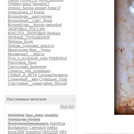
TPABKA
ValeZ
Valya6827
Victoria_Serova
vipstart
Алекс-Р
Александра_Ц
Буала
Волшебная__шкатулочка
Волшебный__Свет_Души
Волшебство__Жизни
зверобой
ЗДОРОВЬЕ_РОССИИ
КРАСОТА_ЗДОРОВЬЯ
Лилёша
ЛИЧНЫЕ_ОТНОШЕНИЯ
Любаша_Бодя
Любовь_здоровье_красота
Меркульдин
Мир__Чудес
МосквичкаЛ_-_Марта
Путь_к_истинной_себе
РИМИДАЛ
Роксолана_Лада
Светослава_Берегиня
Секреты_для_хозяюшек
СЕМЬЯ_И_ДЕТИ
СитковаЛюдмила
Солнечный__мир
Сударыня_Галя
Счастливая__семья
Шрек_Лесной
Постоянные читатели
-
Все (42)
Hhhhhhjjjj
Slav_Joker
olgafriiiz
Александр_Песков
Янебудулюбвискрывать
AlainKisa
Bonitakarlos
Calendum
Inkkka
Irena1968
Snaebjort
VEHUIAN
VIPs