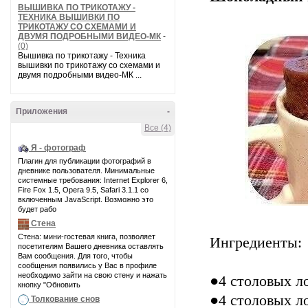
ВЫШИВКА ПО ТРИКОТАЖУ -
ТЕХНИКА ВЫШИВКИ ПО
ТРИКОТАЖУ СО СХЕМАМИ И
ДВУМЯ ПОДРОБНЫМИ ВИДЕО-МК
-
(0)
Вышивка по трикотажу - Техника
вышивки по трикотажу со схемами и
двумя подробными видео-МК ...
Приложения
-
Все (4)
Я - фотограф
Плагин для публикации фотографий в
дневнике пользователя. Минимальные
системные требования: Internet Explorer 6,
Fire Fox 1.5, Opera 9.5, Safari 3.1.1 со
включенным JavaScript. Возможно это
будет рабо
Стена
Стена: мини-гостевая книга, позволяет
Ингредиенты:
посетителям Вашего дневника оставлять
Вам сообщения. Для того, чтобы
сообщения появились у Вас в профиле
необходимо зайти на свою стену и нажать
●4 столовых л
кнопку "Обновить
●4 столовых л
Толкование снов