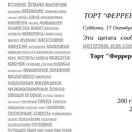
второе блюдо
выпечка
вязание
гимнастика
вышивка
ТОРТ "ФЕРРЕ
дача
декоративка
грибы
гречка
джемпер
домашнее
дизайн
Суббота, 15 Октября
хозяйство
жакет
женская
живопись
одежда
животные
Это цитата со
заготовки
журнал
жилет
цитатник или со
закуски
здоровье
запеканка
кардиган
кабачки
капуста
картофель
Торт "Феррер
красота
кекс
котлеты
кофта
крючок
курица
куриная грудка
машинное вязание
мармелад
мода
мясо
напитки
народная медицина
низкокалорийные блюда
овощи
огород
огурцы
пальто
200 
пирог
печенье
пироги
перчатки
поделки
пирожное
платье
плед
полезные советы
помидоры
похудение
пончо
праздник
пуловер
психология
путешествия
рисунки
рисунок