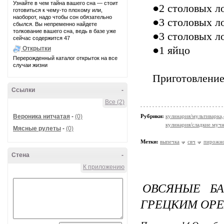
Узнайте в чем тайна вашего сна — стоит
●2 столовых л
готовиться к чему-то плохому или,
наоборот, надо чтобы сон обязательно
●3 столовых л
сбылся. Вы непременно найдете
толкование вашего сна, ведь в базе уже
●3 столовых л
сейчас содержится 47
●1 яйцо
Открытки
Перерожденный каталог открыток на все
случаи жизни
Приготовление
Ссылки
-
Все (2)
Вероника нитчатая
-
(0)
Рубрики:
кулинария/мультиварка,
кулинария/сладкие мучн
Мясные рулеты
-
(0)
Метки:
выпечка
свч
пирожн
Стена
-
К приложению
ОВСЯНЫЕ Б
ГРЕЦКИМ ОР