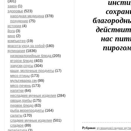
инсти
(301)
закон
(1)
сохран
здоровье
(523)
народная медицина
(378)
благородны
похудение
(75)
действите
история
(4)
йога
(3)
нас пит
кино
(2)
компьютер
(19)
пирогом
красота,уход за собой
(180)
кулинария
(1836)
низкокалорийные блюда
(205)
второе блюдо
(403)
закуски,соусы
(304)
каши, молочные продукты
(17)
мясо птицы
(173)
мультиварка,свч
(99)
мясо,печень
(173)
напитки
(64)
несладкие мучные изделия
(284)
овощи,грибы
(175)
первое блюдо
(63)
рыба,морепродукты
(164)
салаты
(170)
сладкие мучные изделия
(501)
сладкое
(89)
Рубрики:
кулинария/сладкие мучн
литература
(3)