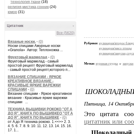
технология,ткани
(18)
религия,мистика,сонник
(24)
юмор
(31)
Цитатник
-
Все (5620)
Вязаные носки.
-
(0)
Рубрики:
кулинария/второе блюд
Носки спицами Ажурные носки
кулинария/мясо птицы
«Granola» Автор: Теплоножка ...
кулинария/закуски,соус
Фруктовый мармелад
-
(0)
Фруктовый мармелад - самый
Метки:
куриная грудка
закуски
простой рецепт Фруктовый мармелад
- самый простой рецепт,которого п...
ВЯЗАНИЕ СПИЦАМИ - ЯРКОЕ
КРЕАТИВНОЕ ВЯЗАНИЕ -
КРАСИВЫЕ ЯРКИЕ ВАРЕЖКИ
ШОКОЛАДНЫЙ
СПИЦАМИ
-
(0)
Вязание спицами - Яркое креативное
вязание - Красивые яркие варежки
Пятница, 14 Октября
спицами ...
ТЕХНИКА ВЫШИВКИ РОКОКО "ОТ А
Это цитата со
ДО Я". КНИГА ПО ВЫШИВКЕО "ОТ А
ДО Я". КНИГА ПО ВЫШИВКЕ
-
(0)
цитатник или со
от A до Я техника рококо. 1.<<>> 2. 3.
4. 5. 6. 7. 8. 9. 10. 11. 12. 13. 14. 15. 16.
17. 1...
Шоколадный 