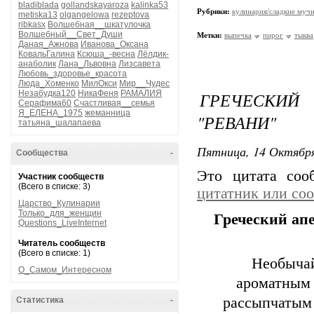
bladiblada
gollandskayaroza
kalinka53
Рубрики:
кулинария/сладкие мучн
metiska13
olgangelowa
rezeptova
ribkasx
Волшебная__шкатулочка
Волшебный__Свет_Души
Метки:
выпечка
пирог
тыква
Даная_Ажнова
Иванова_Оксана
КовальГалина
Ксюша_-весна
Лёлдик-
анаболик
Лана_Львовна
Лизсавета
Любовь_здоровье_красота
Люда_Хоменко
МилОкси
Мир__Чудес
Незабудка120
НикаФеня
РАМАЛИЯ
ГРЕЧЕСКИ
Серафима60
Счастливая__семья
Я_ЕЛЕНА_1975
жеманница
"РЕВАНИ"
татьяна_шалапаева
Пятница, 14 Октября
Сообщества
-
Это цитата со
Участник сообществ
(Всего в списке: 3)
цитатник или со
Царство_Кулинарии
Только_для_женщин
Греческий ап
Questions_LiveInternet
Читатель сообществ
(Всего в списке: 1)
Необычай
О_Самом_Интересном
ароматным 
рассыпчатым 
Статистика
-