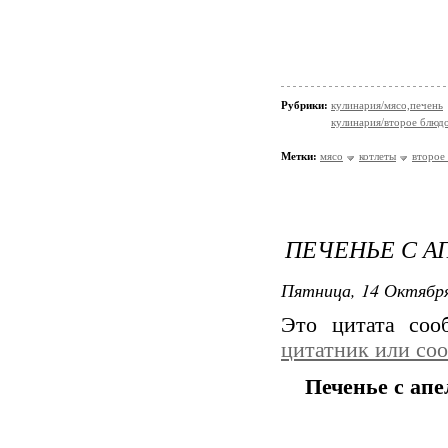
Рубрики:
кулинария/мясо,печень
кулинария/второе блюд
Метки:
мясо
котлеты
второе
ПЕЧЕНЬЕ С 
Пятница, 14 Октября
Это цитата со
цитатник или со
Печенье с ап