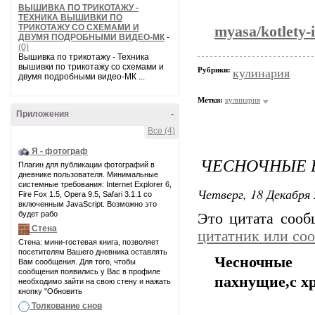
ВЫШИВКА ПО ТРИКОТАЖУ -
ТЕХНИКА ВЫШИВКИ ПО
ТРИКОТАЖУ СО СХЕМАМИ И
myasa/kotlety-i
ДВУМЯ ПОДРОБНЫМИ ВИДЕО-МК
-
(0)
Вышивка по трикотажу - Техника
вышивки по трикотажу со схемами и
Рубрики:
кулинария
двумя подробными видео-МК ...
Метки:
кулинария
Приложения
-
Все (4)
Я - фотограф
ЧЕСНОЧНЫЕ 
Плагин для публикации фотографий в
дневнике пользователя. Минимальные
системные требования: Internet Explorer 6,
Четверг, 18 Декабря 
Fire Fox 1.5, Opera 9.5, Safari 3.1.1 со
включенным JavaScript. Возможно это
будет рабо
Это цитата соо
Стена
цитатник или со
Стена: мини-гостевая книга, позволяет
посетителям Вашего дневника оставлять
Чесночные б
Вам сообщения. Для того, чтобы
сообщения появились у Вас в профиле
пахнущие,с х
необходимо зайти на свою стену и нажать
кнопку "Обновить
Толкование снов