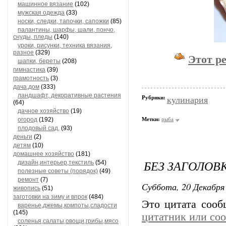
машинное вязание
(102)
мужская одежда
(33)
носки, следки, тапочки, сапожки
(85)
палантины, шарфы, шали, пончо,
снуды, пледы
(140)
уроки, рисунки, техника вязания,
разное
(329)
Этот р
шапки, береты
(208)
гимнастика
(39)
грамотность
(3)
дача,дом
(333)
ландшафт, декоративные растения
Рубрики:
кулинария
(64)
дачное хозяйство
(19)
огород
(192)
Метки:
рыба
плодовый сад,
(93)
деньги
(2)
детям
(10)
домашнее хозяйство
(181)
БЕЗ ЗАГОЛОВ
дизайн,интерьер,текстиль
(54)
полезные советы (порядок)
(49)
ремонт
(7)
Суббота, 20 Декабря 
живопись
(51)
заготовки на зиму и впрок
(484)
Это цитата соо
варенье,джемы,компоты,сладости
(145)
цитатник или со
соленья,салаты,овощи,грибы,мясо