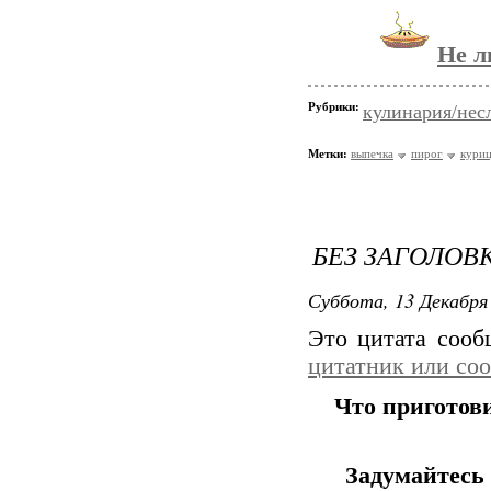
Не л
Рубрики:
кулинария/нес
Метки:
выпечка
пирог
кури
БЕЗ ЗАГОЛОВ
Суббота, 13 Декабря 
Это цитата соо
цитатник или со
Что приготов
Задумайтесь 