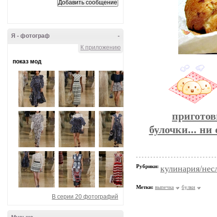
Я - фотограф
-
К приложению
показ мод
приготов
булочки... ни
Рубрики:
кулинария/нес
Метки:
выпечка
булки
В серии 20 фотографий