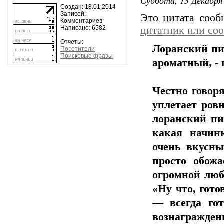
Суббота, 13 Декабря 
Создан: 18.01.2014
Записей:
Это цитата соо
Комментариев:
Написано: 6582
цитатник или со
Отчеты:
Лоранский пи
Посетители
Поисковые фразы
ароматный, - 
Честно говоря
уплетает ров
лоранский пи
какая начин
очень вкусны
просто обожа
огромной люб
«Ну что, гото
— всегда гот
вознагражд