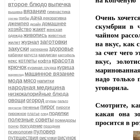
на копченую
второе блюдо
выпечка
вязание
гимнастика
вышивка
Очень хочетс
дача
декоративка
грибы
гречка
джемпер
домашнее
дизайн
скумбрии в 
хозяйство
жакет
женская
чайном рассол
живопись
одежда
животные
заготовки
журнал
жилет
на вкус, как 
закуски
здоровье
запеканка
за счет чего 
кардиган
кабачки
капуста
картофель
красота
вкус, золот
кекс
котлеты
кофта
крючок
курица
куриная грудка
маринованна
машинное вязание
мармелад
надо только 
мода
мясо
напитки
народная медицина
уговорила.
низкокалорийные блюда
овощи
огород
огурцы
пальто
Смотрите, ка
пирог
печенье
пироги
перчатки
поделки
какая она зо
пирожное
платье
плед
полезные советы
помидоры
просится в ро
похудение
пончо
праздник
пуловер
психология
путешествия
рисунки
рисунок