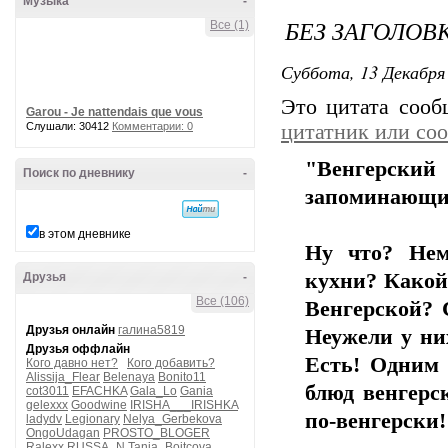
Музыка
-
БЕЗ ЗАГОЛОВ
Все (1)
Суббота, 13 Декабря 
Это цитата соо
Garou - Je nattendais que vous
Слушали: 30412
Комментарии: 0
цитатник или со
"Венгерски
Поиск по дневнику
-
запоминающи
в этом дневнике
Ну что? Нем
кухни? Какой?
Друзья
-
Все (106)
Венгерской? 
Друзья онлайн
галина5819
Неужели у ни
Друзья оффлайн
Есть! Одним
Кого давно нет?
Кого добавить?
Alissija_Flear
Belenaya
Bonito11
блюд венгерс
cot3011
EFACHKA
Gala_Lo
Gania
gelexxx
Goodwine
IRISHA___IRISHKA
по-венгерски!
ladydv
Legionary
Nelya_Gerbekova
OngoUdagan
PROSTO_BLOGER
Ralexx
RUSSA_N
Tanja_Boitcova