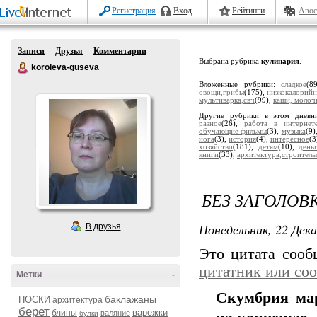
Регистрация
Вход
Рейтинги
Авос
Записи
Друзья
Комментарии
Выбрана рубрика
кулинария
.
koroleva-guseva
Вложенные рубрики:
сладкое
(8
овощи,грибы
(175),
низкокалорий
мультиварка,свч
(99),
каши, молоч
Другие рубрики в этом дневн
разное
(26),
работа в интернет
обучающие фильмы
(3),
музыка
(9)
йога
(3),
история
(4),
интересное
(3
хозяйство
(181),
детям
(10),
день
книги
(33),
архитектура,строитель
БЕЗ ЗАГОЛОВ
Понедельник, 22 Дека
В друзья
Это цитата соо
цитатник или со
Метки
-
Скумбрия мар
баклажаны
НОСКИ
архитектура
берет
варежки
блины
валяние
булки