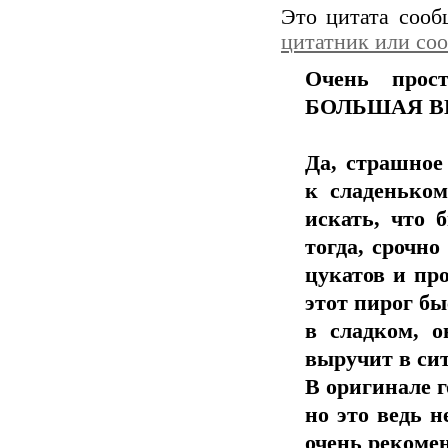
Это цитата соо
цитатник или со
Очень прос
БОЛЬШАЯ В
Да, страшно
к сладеньком
искать, что 
тогда, срочн
цукатов и пр
этот пирог бы
в сладком, о
выручит в сит
В оригинале г
но это ведь н
очень рекоме