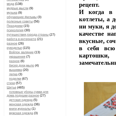
рецепт.
мода
(138)
мудрые мысли
(9)
И когда в 
музыка
(9)
обучающие фильмы
(3)
котлеты, а д
полезные советы
(56)
ни муки, я 
Праздники
(15)
психология
(30)
качестве на
путешествия,города,страны
(27)
работа в интернете
(21)
вкусные, со
разное
(26)
в себя вс
рукоделье
(115)
Войлок, валяние
(13)
картошки
украшения
(7)
разное
(6)
замечательн
бисер,духи,мыло
(4)
вышивка
(20)
лепка
(3)
поделки
(67)
стихи
(57)
Шитье
(465)
головные уборы,сумки,для
дома,подушки,разное
(27)
детская одежда
(5)
женская одежда
(36)
книги,журналы
(1)
мужская одежда
(3)