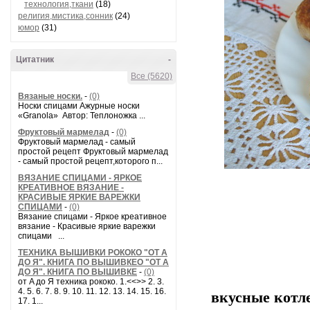
технология,ткани
(18)
религия,мистика,сонник
(24)
юмор
(31)
Цитатник
-
Все (5620)
Вязаные носки.
-
(0)
Носки спицами Ажурные носки
«Granola» Автор: Теплоножка ...
Фруктовый мармелад
-
(0)
Фруктовый мармелад - самый
простой рецепт Фруктовый мармелад
- самый простой рецепт,которого п...
ВЯЗАНИЕ СПИЦАМИ - ЯРКОЕ
КРЕАТИВНОЕ ВЯЗАНИЕ -
КРАСИВЫЕ ЯРКИЕ ВАРЕЖКИ
СПИЦАМИ
-
(0)
Вязание спицами - Яркое креативное
вязание - Красивые яркие варежки
спицами ...
ТЕХНИКА ВЫШИВКИ РОКОКО "ОТ А
ДО Я". КНИГА ПО ВЫШИВКЕО "ОТ А
ДО Я". КНИГА ПО ВЫШИВКЕ
-
(0)
от A до Я техника рококо. 1.<<>> 2. 3.
4. 5. 6. 7. 8. 9. 10. 11. 12. 13. 14. 15. 16.
вкусные котл
17. 1...