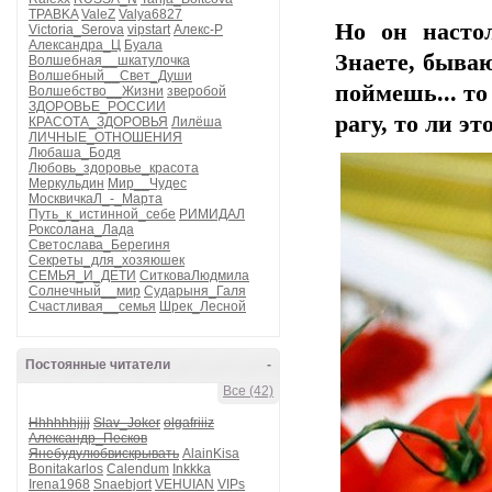
TPABKA
ValeZ
Valya6827
Но он насто
Victoria_Serova
vipstart
Алекс-Р
Александра_Ц
Буала
Знаете, быва
Волшебная__шкатулочка
Волшебный__Свет_Души
поймешь... то
Волшебство__Жизни
зверобой
ЗДОРОВЬЕ_РОССИИ
рагу, то ли э
КРАСОТА_ЗДОРОВЬЯ
Лилёша
ЛИЧНЫЕ_ОТНОШЕНИЯ
Любаша_Бодя
Любовь_здоровье_красота
Меркульдин
Мир__Чудес
МосквичкаЛ_-_Марта
Путь_к_истинной_себе
РИМИДАЛ
Роксолана_Лада
Светослава_Берегиня
Секреты_для_хозяюшек
СЕМЬЯ_И_ДЕТИ
СитковаЛюдмила
Солнечный__мир
Сударыня_Галя
Счастливая__семья
Шрек_Лесной
Постоянные читатели
-
Все (42)
Hhhhhhjjjj
Slav_Joker
olgafriiiz
Александр_Песков
Янебудулюбвискрывать
AlainKisa
Bonitakarlos
Calendum
Inkkka
Irena1968
Snaebjort
VEHUIAN
VIPs