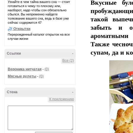
Вкусные бул
Узнайте в чем тайна вашего сна — стоит
готовиться к чему-то плохому или,
пробуждающи
наоборот, надо чтобы сон обязательно
сбылся. Вы непременно найдете
такой выпеч
толкование вашего сна, ведь в базе уже
сейчас содержится 47
забыть и о
Открытки
ароматными 
Перерожденный каталог открыток на все
случаи жизни
Также чесноч
супам, да и к
Ссылки
-
Все (2)
Вероника нитчатая
-
(0)
Мясные рулеты
-
(0)
Стена
-
К приложению