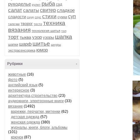
рыба
рукоделье
сад
рулет
салат
салаты
свитер
сладкое
стихи
суп
сладости
сумки
снуд
соус
техника
творог
тапочки
тесто
вязания
технология шитья
топ
шапка
торт
узор
тыква
узоры
шитье
шарф
шапки
шнуры
юмор
экстрасенсорика
Рубрики
-
животные
(16)
фото
(5)
английский язык
(5)
интересное
(3)
архитектура,строительство
(23)
аудиокниги, электронные книги
(33)
вязание
(1492)
варежки, перчатки, митенки
(62)
детская одежда
(57)
женская одежда
(380)
журналы, книги, блоги, альбомы
(101)
крючок
(87)