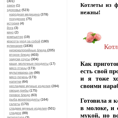
(301)
Котлеты из ф
закон
(1)
здоровье
(523)
нежны!
народная медицина
(378)
похудение
(75)
история
(4)
йога
(3)
кино
(2)
компьютер
(19)
красота,уход за собой
(180)
Котл
кулинария
(1836)
низкокалорийные блюда
(205)
второе блюдо
(403)
закуски,соусы
(304)
Как пригото
каши, молочные продукты
(17)
мясо птицы
(173)
есть свой пр
мультиварка,свч
(99)
и я тоже хо
мясо,печень
(173)
напитки
(64)
своими нара
несладкие мучные изделия
(284)
овощи,грибы
(175)
первое блюдо
(63)
Готовила я к
рыба,морепродукты
(164)
салаты
(170)
в молоке, и
сладкие мучные изделия
(501)
сладкое
(89)
мукой, но в
литература
(3)