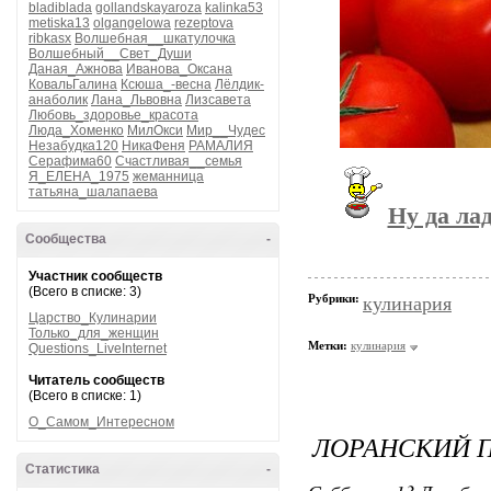
bladiblada
gollandskayaroza
kalinka53
metiska13
olgangelowa
rezeptova
ribkasx
Волшебная__шкатулочка
Волшебный__Свет_Души
Даная_Ажнова
Иванова_Оксана
КовальГалина
Ксюша_-весна
Лёлдик-
анаболик
Лана_Львовна
Лизсавета
Любовь_здоровье_красота
Люда_Хоменко
МилОкси
Мир__Чудес
Незабудка120
НикаФеня
РАМАЛИЯ
Серафима60
Счастливая__семья
Я_ЕЛЕНА_1975
жеманница
татьяна_шалапаева
Ну да ла
Сообщества
-
Участник сообществ
(Всего в списке: 3)
Рубрики:
кулинария
Царство_Кулинарии
Только_для_женщин
Метки:
кулинария
Questions_LiveInternet
Читатель сообществ
(Всего в списке: 1)
О_Самом_Интересном
ЛОРАНСКИЙ П
Статистика
-