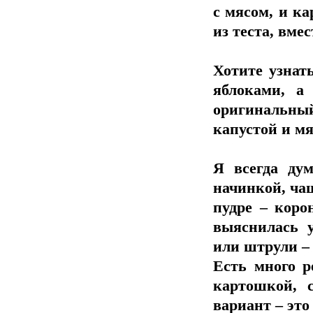
с мясом, и к
из теста, вме
Хотите узнат
яблоками, а
оригинальн
капустой и мя
Я всегда дум
начинкой, ча
пудре – коро
выяснилась у
или штрули –
Есть много р
картошкой, 
вариант – это