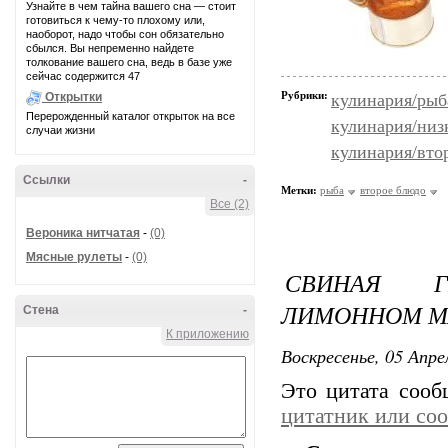
Узнайте в чем тайна вашего сна — стоит
готовиться к чему-то плохому или,
наоборот, надо чтобы сон обязательно
сбылся. Вы непременно найдете
толкование вашего сна, ведь в базе уже
сейчас содержится 47
Рубрики:
кулинария/рыб
Открытки
Перерожденный каталог открыток на все
кулинария/низ
случаи жизни
кулинария/вто
Ссылки
-
Метки:
рыба
второе блюдо
Все (2)
Вероника нитчатая
-
(0)
Мясные рулеты
-
(0)
СВИНАЯ Г
ЛИМОННОМ М
Стена
-
К приложению
Воскресенье, 05 Апре
Это цитата соо
цитатник или со