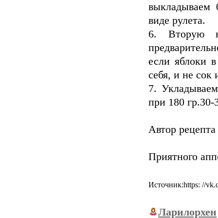
выкладываем 0
виде рулета.
6. Вторую н
предварительн
если яблоки в
себя, и не сок
7. Укладывае
при 180 гр.30-
Автор рецепта 
Приятного апп
Источник:https: //v
Ларилорхен