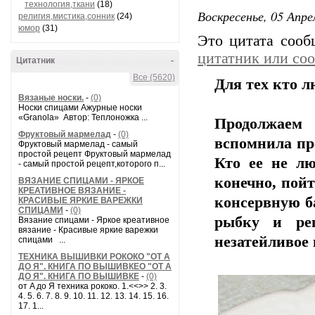
технология,ткани
(18)
Воскресенье, 05 Апре
религия,мистика,сонник
(24)
юмор
(31)
Это цитата соо
цитатник или со
Цитатник
-
Все (5620)
Для тех кто л
Вязаные носки.
-
(0)
Носки спицами Ажурные носки
«Granola» Автор: Теплоножка ...
Продолжаем 
Фруктовый мармелад
-
(0)
вспомнила пр
Фруктовый мармелад - самый
простой рецепт Фруктовый мармелад
Кто ее не лю
- самый простой рецепт,которого п...
конечно, пой
ВЯЗАНИЕ СПИЦАМИ - ЯРКОЕ
КРЕАТИВНОЕ ВЯЗАНИЕ -
консервную б
КРАСИВЫЕ ЯРКИЕ ВАРЕЖКИ
СПИЦАМИ
-
(0)
рыбку и реш
Вязание спицами - Яркое креативное
вязание - Красивые яркие варежки
незатейливое 
спицами ...
ТЕХНИКА ВЫШИВКИ РОКОКО "ОТ А
ДО Я". КНИГА ПО ВЫШИВКЕО "ОТ А
ДО Я". КНИГА ПО ВЫШИВКЕ
-
(0)
от A до Я техника рококо. 1.<<>> 2. 3.
4. 5. 6. 7. 8. 9. 10. 11. 12. 13. 14. 15. 16.
17. 1...