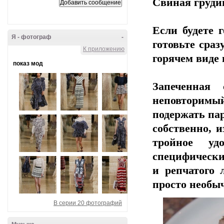
Свиная груди
Если будете 
Я - фотограф
-
готовьте сраз
К приложению
горячем виде 
показ мод
Запеченная
неповторимы
подержать па
собственно, и
тройное уд
специфически
и репчатого 
просто необы
В серии 20 фотографий