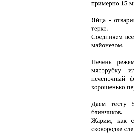
примерно 15 м
Яйца - отвари
терке.
Соединяем все
майонезом.
Печень реже
мясорубку и
печеночный ф
хорошенько п
Даем тесту 
блинчиков.
Жарим, как с
сковородке сл