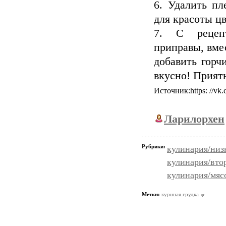
6. Удалить пл
для красоты цв
7. C рецепт
приправы, вме
добавить горч
вкусно! Прият
Источник:https: //v
Ларилорхен
Рубрики:
кулинария/низ
кулинария/вто
кулинария/мяс
Метки:
куриная грудка