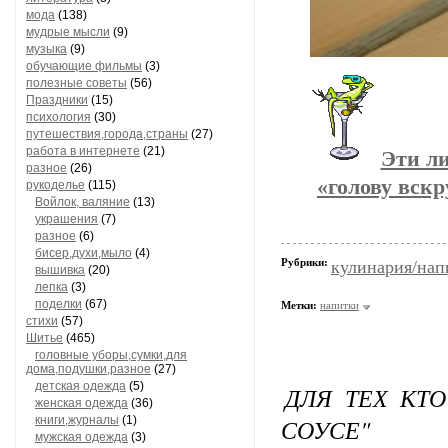
мода
(138)
мудрые мысли
(9)
музыка
(9)
обучающие фильмы
(3)
полезные советы
(56)
Праздники
(15)
психология
(30)
путешествия,города,страны
(27)
работа в интернете
(21)
Эти ли
разное
(26)
«голову вск
рукоделье
(115)
Войлок, валяние
(13)
украшения
(7)
разное
(6)
бисер,духи,мыло
(4)
Рубрики:
кулинария/нап
вышивка
(20)
лепка
(3)
поделки
(67)
Метки:
напитки
стихи
(57)
Шитье
(465)
головные уборы,сумки,для
дома,подушки,разное
(27)
детская одежда
(5)
ДЛЯ ТЕХ КТ
женская одежда
(36)
книги,журналы
(1)
СОУСЕ"
мужская одежда
(3)