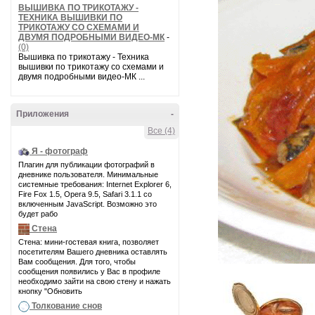
ВЫШИВКА ПО ТРИКОТАЖУ -
ТЕХНИКА ВЫШИВКИ ПО
ТРИКОТАЖУ СО СХЕМАМИ И
ДВУМЯ ПОДРОБНЫМИ ВИДЕО-МК
-
(0)
Вышивка по трикотажу - Техника
вышивки по трикотажу со схемами и
двумя подробными видео-МК ...
Приложения
-
Все (4)
Я - фотограф
Плагин для публикации фотографий в
дневнике пользователя. Минимальные
системные требования: Internet Explorer 6,
Fire Fox 1.5, Opera 9.5, Safari 3.1.1 со
включенным JavaScript. Возможно это
будет рабо
Стена
Стена: мини-гостевая книга, позволяет
посетителям Вашего дневника оставлять
Вам сообщения. Для того, чтобы
сообщения появились у Вас в профиле
необходимо зайти на свою стену и нажать
кнопку "Обновить
Толкование снов