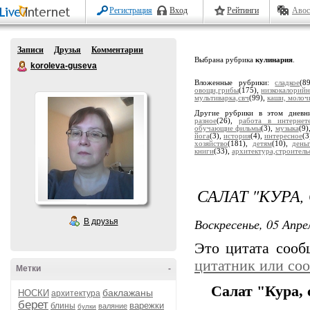
Регистрация
Вход
Рейтинги
Авос
Записи
Друзья
Комментарии
Выбрана рубрика
кулинария
.
koroleva-guseva
Вложенные рубрики:
сладкое
(8
овощи,грибы
(175),
низкокалорий
мультиварка,свч
(99),
каши, молоч
Другие рубрики в этом дневн
разное
(26),
работа в интернет
обучающие фильмы
(3),
музыка
(9)
йога
(3),
история
(4),
интересное
(3
хозяйство
(181),
детям
(10),
день
книги
(33),
архитектура,строитель
САЛАТ "КУРА,
Воскресенье, 05 Апре
В друзья
Это цитата соо
цитатник или со
Метки
-
Салат "Кура,
баклажаны
НОСКИ
архитектура
берет
варежки
блины
валяние
булки