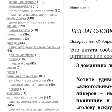
машинное вязание
(102)
мужская одежда
(33)
Метки:
салат
носки, следки, тапочки, сапожки
(85)
палантины, шарфы, шали, пончо,
снуды, пледы
(140)
уроки, рисунки, техника вязания,
разное
(329)
БЕЗ ЗАГОЛОВ
шапки, береты
(208)
гимнастика
(39)
грамотность
(3)
Воскресенье, 05 Апре
дача,дом
(333)
ландшафт, декоративные растения
Это цитата соо
(64)
цитатник или со
дачное хозяйство
(19)
огород
(192)
плодовый сад,
(93)
3 домашних л
деньги
(2)
детям
(10)
домашнее хозяйство
(181)
Хотите удив
дизайн,интерьер,текстиль
(54)
полезные советы (порядок)
(49)
«алкогольным
ремонт
(7)
ликеров – и
живопись
(51)
заготовки на зиму и впрок
(484)
пьянящие и 
варенье,джемы,компоты,сладости
(145)
«голову вскр
соленья,салаты,овощи,грибы,мясо