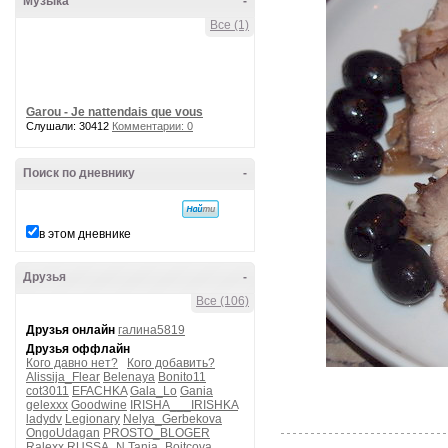
Музыка
-
Все (1)
Garou - Je nattendais que vous
Слушали: 30412
Комментарии: 0
Поиск по дневнику
-
в этом дневнике
Друзья
-
Все (106)
Друзья онлайн
галина5819
Друзья оффлайн
Кого давно нет?
Кого добавить?
Alissija_Flear
Belenaya
Bonito11
cot3011
EFACHKA
Gala_Lo
Gania
gelexxx
Goodwine
IRISHA___IRISHKA
ladydv
Legionary
Nelya_Gerbekova
OngoUdagan
PROSTO_BLOGER
Ralexx
RUSSA_N
Tanja_Boitcova