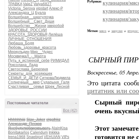
Рубрики:
кулинария/мяс
TPABKA
ValeZ
Valya6827
Victoria_Serova
vipstart
Алекс-Р
кулинария/вто
Александра_Ц
Буала
Волшебная__шкатулочка
кулинария/зак
Волшебный__Свет_Души
Волшебство__Жизни
зверобой
ЗДОРОВЬЕ_РОССИИ
Метки:
мясо
закуски
второе
КРАСОТА_ЗДОРОВЬЯ
Лилёша
ЛИЧНЫЕ_ОТНОШЕНИЯ
Любаша_Бодя
Любовь_здоровье_красота
Меркульдин
Мир__Чудес
МосквичкаЛ_-_Марта
СЫРНЫЙ ПИР
Путь_к_истинной_себе
РИМИДАЛ
Роксолана_Лада
Светослава_Берегиня
Воскресенье, 05 Апре
Секреты_для_хозяюшек
СЕМЬЯ_И_ДЕТИ
СитковаЛюдмила
Это цитата соо
Солнечный__мир
Сударыня_Галя
Счастливая__семья
Шрек_Лесной
цитатник или со
Сырный пиро
Постоянные читатели
-
очень вкусны
Все (42)
Hhhhhhjjjj
Slav_Joker
olgafriiiz
Александр_Песков
Этот замечат
Янебудулюбвискрывать
AlainKisa
Bonitakarlos
Calendum
Inkkka
готовится не 
Irena1968
Snaebjort
VEHUIAN
VIPs