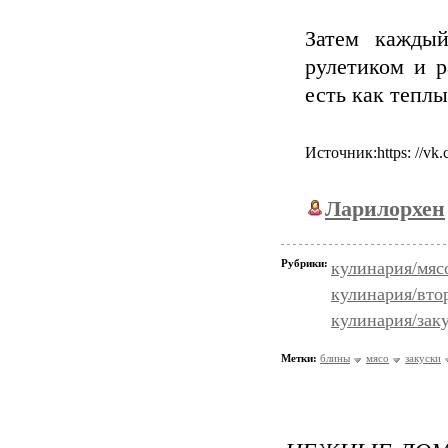
Затем каждый
рулетиком и р
есть как тепл
Источник:https: //v
Ларилорхен
Рубрики:
кулинария/мяс
кулинария/вто
кулинария/зак
Метки:
блины
мясо
закуски