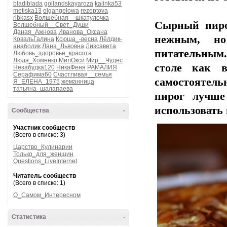
bladiblada
gollandskayaroza
kalinka53
metiska13
olgangelowa
rezeptova
ribkasx
Волшебная__шкатулочка
Сырный пиро
Волшебный__Свет_Души
Даная_Ажнова
Иванова_Оксана
нежным, н
КовальГалина
Ксюша_-весна
Лёлдик-
анаболик
Лана_Львовна
Лизсавета
питательным
Любовь_здоровье_красота
Люда_Хоменко
МилОкси
Мир__Чудес
столе как 
Незабудка120
НикаФеня
РАМАЛИЯ
Серафима60
Счастливая__семья
самостоятель
Я_ЕЛЕНА_1975
жеманница
татьяна_шалапаева
пирог лучше
использовать
Сообщества
-
Участник сообществ
(Всего в списке: 3)
Царство_Кулинарии
Только_для_женщин
Questions_LiveInternet
Читатель сообществ
(Всего в списке: 1)
О_Самом_Интересном
Статистика
-