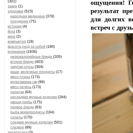
(301)
ощущения! Го
закон
(1)
результат пр
здоровье
(523)
народная медицина
(378)
для долгих в
похудение
(75)
встреч с друз
история
(4)
йога
(3)
кино
(2)
компьютер
(19)
красота,уход за собой
(180)
кулинария
(1836)
низкокалорийные блюда
(205)
второе блюдо
(403)
закуски,соусы
(304)
каши, молочные продукты
(17)
мясо птицы
(173)
мультиварка,свч
(99)
мясо,печень
(173)
напитки
(64)
несладкие мучные изделия
(284)
овощи,грибы
(175)
первое блюдо
(63)
рыба,морепродукты
(164)
салаты
(170)
сладкие мучные изделия
(501)
сладкое
(89)
литература
(3)