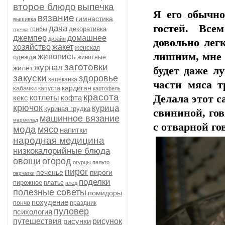
второе блюдо
выпечка
Я его обычно
вязание
гимнастика
вышивка
гостей. Все
дача
декоративка
грибы
гречка
джемпер
домашнее
дизайн
довольно лег
хозяйство
жакет
женская
лишним, мне о
живопись
одежда
животные
заготовки
журнал
жилет
будет даже л
закуски
здоровье
запеканка
части мяса т
кардиган
кабачки
капуста
картофель
красота
Делала этот с
кекс
котлеты
кофта
крючок
курица
куриная грудка
свининой, го
машинное вязание
мармелад
с отварной го
мода
мясо
напитки
народная медицина
низкокалорийные блюда
овощи
огород
огурцы
пальто
пирог
печенье
пироги
перчатки
поделки
пирожное
платье
плед
полезные советы
помидоры
похудение
пончо
праздник
пуловер
психология
путешествия
рисунки
рисунок