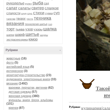
рыба
рукоделье
сад
рулет
салат
салаты
свитер
сладкое
стихи
суп
сладости
сумки
снуд
соус
техника
творог
тапочки
тесто
вязания
технология шитья
топ
шапка
торт
узор
тыква
узоры
шитье
шарф
шапки
шнуры
юмор
экстрасенсорика
Рубрики
-
животные
(16)
фото
(5)
английский язык
(5)
интересное
(3)
архитектура,строительство
(23)
аудиокниги, электронные книги
(33)
вязание
(1492)
Такой
варежки, перчатки, митенки
(62)
детская одежда
(57)
им
женская одежда
(380)
журналы, книги, блоги, альбомы
(101)
Рубрики:
кулинария/сал
крючок
(87)