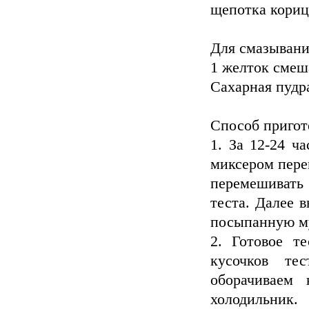
щепотка кориц
Для смазывани
1 желток смеша
Сахарная пудр
Способ пригот
1. За 12-24 ч
миксером пере
перемешивать 
теста. Далее 
посыпанную му
2. Готовое т
кусочков те
оборачиваем
холодильник.