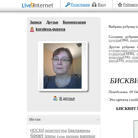
Регистрация
Вход
Рейтинги
Записи
Друзья
Комментарии
Выбрана рубрика
с
koroleva-guseva
Соседние рубрик
изделия
(284),
напи
Другие рубрики 
путешествия,город
кулинария
(1836),
животные
(16),
жив
книги
(33),
архитек
БИСКВИ
Понедельник, 08 О
В друзья
Это цитата соо
БИСКВИТ 
Метки
-
баклажаны
НОСКИ
архитектура
берет
варежки
блины
валяние
булки