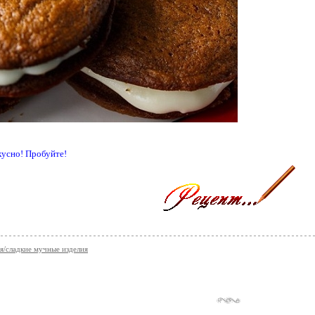
кусно! Пробуйте!
я/сладкие мучные изделия