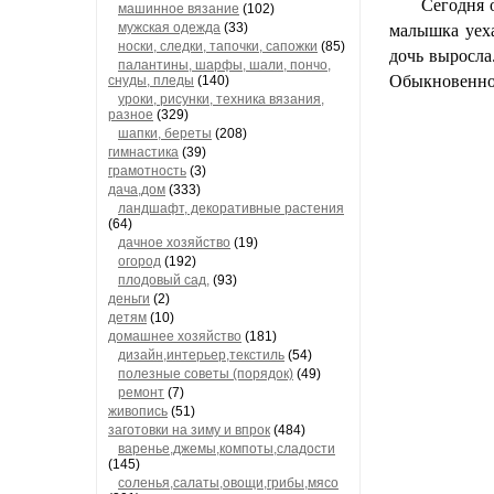
Сегодня 
машинное вязание
(102)
мужская одежда
(33)
малышка уеха
носки, следки, тапочки, сапожки
(85)
дочь выросла
палантины, шарфы, шали, пончо,
Обыкновенно
снуды, пледы
(140)
уроки, рисунки, техника вязания,
разное
(329)
шапки, береты
(208)
гимнастика
(39)
грамотность
(3)
дача,дом
(333)
ландшафт, декоративные растения
(64)
дачное хозяйство
(19)
огород
(192)
плодовый сад,
(93)
деньги
(2)
детям
(10)
домашнее хозяйство
(181)
дизайн,интерьер,текстиль
(54)
полезные советы (порядок)
(49)
ремонт
(7)
живопись
(51)
заготовки на зиму и впрок
(484)
варенье,джемы,компоты,сладости
(145)
соленья,салаты,овощи,грибы,мясо