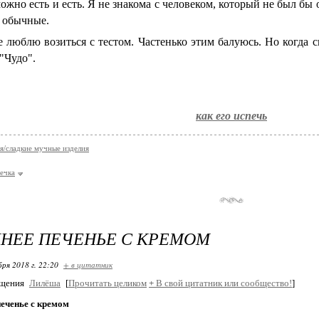
жно есть и есть. Я не знакома с человеком, который не был бы 
 обычные.
лю возиться с тестом. Частенько этим балуюсь. Но когда сп
 "Чудо".
как его испечь
я/сладкие мучные изделия
ечка
НЕЕ ПЕЧЕНЬЕ С КРЕМОМ
бря 2018 г. 22:20
+ в цитатник
бщения
Лилёша
[
Прочитать целиком
+
В свой цитатник или сообщество!
]
еченье с кремом