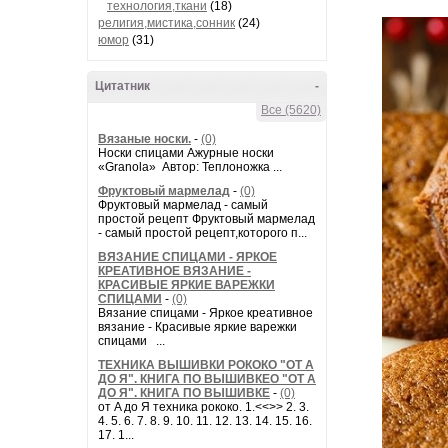
технология,ткани
(18)
религия,мистика,сонник
(24)
юмор
(31)
Цитатник
-
Все (5620)
Вязаные носки.
-
(0)
Носки спицами Ажурные носки
«Granola» Автор: Теплоножка ...
Фруктовый мармелад
-
(0)
Фруктовый мармелад - самый
простой рецепт Фруктовый мармелад
- самый простой рецепт,которого п...
ВЯЗАНИЕ СПИЦАМИ - ЯРКОЕ
КРЕАТИВНОЕ ВЯЗАНИЕ -
КРАСИВЫЕ ЯРКИЕ ВАРЕЖКИ
СПИЦАМИ
-
(0)
Вязание спицами - Яркое креативное
вязание - Красивые яркие варежки
спицами ...
ТЕХНИКА ВЫШИВКИ РОКОКО "ОТ А
ДО Я". КНИГА ПО ВЫШИВКЕО "ОТ А
ДО Я". КНИГА ПО ВЫШИВКЕ
-
(0)
от A до Я техника рококо. 1.<<>> 2. 3.
4. 5. 6. 7. 8. 9. 10. 11. 12. 13. 14. 15. 16.
17. 1...