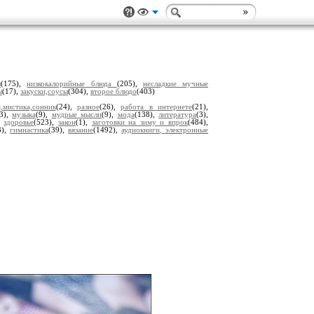
ы
(175),
низкокалорийные блюда
(205),
несладкие мучные
ы
(17),
закуски,соусы
(304),
второе блюдо
(403)
,мистика,сонник
(24),
разное
(26),
работа в интернете
(21),
(3),
музыка
(9),
мудрые мысли
(9),
мода
(138),
литература
(3),
,
здоровье
(523),
закон
(1),
заготовки на зиму и впрок
(484),
3),
гимнастика
(39),
вязание
(1492),
аудиокниги, электронные