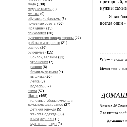
приторный, мо
мода
(138)
нужны самые
мудрые мысли
(9)
музыка
(9)
Я вообще люб
обучающие фильмы
(3)
всегда один -
полезные советы
(56)
Праздники
(15)
психология
(30)
путешествия,города,страны
(27)
работа в интернете
(21)
разное
(26)
рукоделье
(115)
Войлок, валяние
(13)
Рубрики:
кулинари
украшения
(7)
разное
(6)
Метки:
торт
вып
бисер,духи,мыло
(4)
вышивка
(20)
лепка
(3)
поделки
(67)
стихи
(57)
ДОМАШ
Шитье
(465)
головные уборы,сумки,для
дома,подушки,разное
(27)
Четверг, 20 Сентя
детская одежда
(5)
Это цитата соо
женская одежда
(36)
книги,журналы
(1)
Домашнее п
мужская одежда
(3)