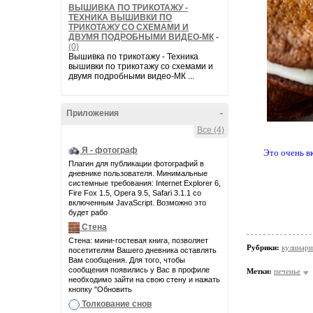
ВЫШИВКА ПО ТРИКОТАЖУ -
ТЕХНИКА ВЫШИВКИ ПО
ТРИКОТАЖУ СО СХЕМАМИ И
ДВУМЯ ПОДРОБНЫМИ ВИДЕО-МК
-
(0)
Вышивка по трикотажу - Техника
вышивки по трикотажу со схемами и
двумя подробными видео-МК ...
Приложения
-
Все (4)
Я - фотограф
Это очень в
Плагин для публикации фотографий в
дневнике пользователя. Минимальные
системные требования: Internet Explorer 6,
Fire Fox 1.5, Opera 9.5, Safari 3.1.1 со
включенным JavaScript. Возможно это
будет рабо
Стена
Стена: мини-гостевая книга, позволяет
Рубрики:
кулинари
посетителям Вашего дневника оставлять
Вам сообщения. Для того, чтобы
сообщения появились у Вас в профиле
Метки:
печенье
необходимо зайти на свою стену и нажать
кнопку "Обновить
Толкование снов