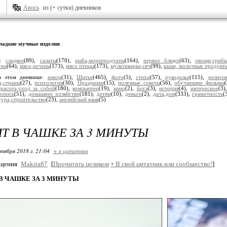
Авось
из (+ сутки) дневников
ладкие мучные изделия
.
и:
сладкое
(89),
салаты
(170),
рыба,морепродукты
(164),
первое блюдо
(63),
овощи,гриб
тки
(64),
мясо,печень
(173),
мясо птицы
(173),
мультиварка,свч
(99),
каши, молочные продукт
в этом дневнике:
юмор
(31),
Шитье
(465),
фото
(5),
стихи
(57),
рукоделье
(115),
религия
а,страны
(27),
психология
(30),
Праздники
(15),
полезные советы
(56),
обучающие фильмы
красота,уход за собой
(180),
компьютер
(19),
кино
(2),
йога
(3),
история
(4),
интересное
(3)
опись
(51),
домашнее хозяйство
(181),
детям
(10),
деньги
(2),
дача,дом
(333),
грамотность
(
тура,строительство
(23),
английский язык
(5)
Т В ЧАШКЕ ЗА 3 МИНУТЫ
ктября 2018 г. 21:04
+ в цитатник
бщения
Makita87
[
Прочитать целиком
+
В свой цитатник или сообщество!
]
В ЧАШКЕ ЗА 3 МИНУТЫ