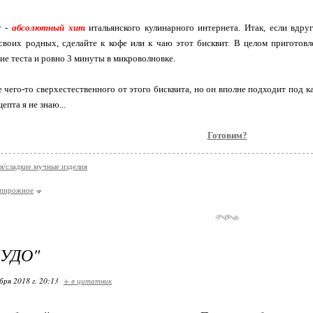
т -
абсолютный хит
итальянского кулинарного интернета. Итак, если вдруг
своих родных, сделайте к кофе или к чаю этот бисквит. В целом приготов
ие теста и ровно 3 минуты в микроволновке.
 чего-то сверхестественного от этого бисквита, но он вполне подходит под к
епта я не знаю...
Готовим?
я/сладкие мучные изделия
пирожное
ЧУДО"
бря 2018 г. 20:13
+ в цитатник