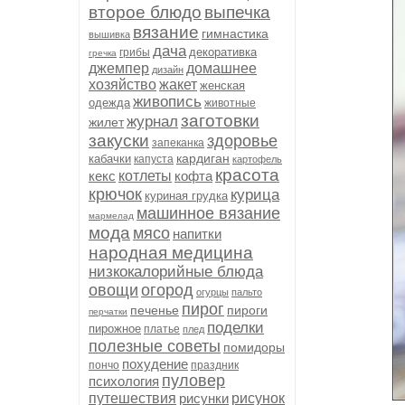
второе блюдо
выпечка
вязание
гимнастика
вышивка
дача
декоративка
грибы
гречка
джемпер
домашнее
дизайн
хозяйство
жакет
женская
живопись
одежда
животные
заготовки
журнал
жилет
закуски
здоровье
запеканка
кардиган
кабачки
капуста
картофель
красота
кекс
котлеты
кофта
крючок
курица
куриная грудка
машинное вязание
мармелад
мода
мясо
напитки
народная медицина
низкокалорийные блюда
овощи
огород
огурцы
пальто
пирог
печенье
пироги
перчатки
поделки
пирожное
платье
плед
полезные советы
помидоры
похудение
пончо
праздник
пуловер
психология
путешествия
рисунки
рисунок