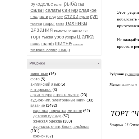
рыба
рукоделье
сад
рулет
салат
салаты
свитер
сладкое
Этот рецеп
стихи
суп
сладости
сумки
снуд
соус
побаловать 
техника
творог
тапочки
тесто
приготовлен
вязания
технология шитья
топ
шапка
торт
узор
тыква
узоры
Не ожидайте
шитье
шарф
шапки
шнуры
простого рец
юмор
экстрасенсорика
Рубрики
-
животные
(16)
Рубрики:
кулинари
фото
(5)
английский язык
(5)
Метки:
выпечка
интересное
(3)
архитектура,строительство
(23)
аудиокниги, электронные книги
(33)
вязание
(1492)
ТОРТ "
варежки, перчатки, митенки
(62)
детская одежда
(57)
женская одежда
(380)
Вторник, 25 Сентя
журналы, книги, блоги, альбомы
(101)
крючок
(87)