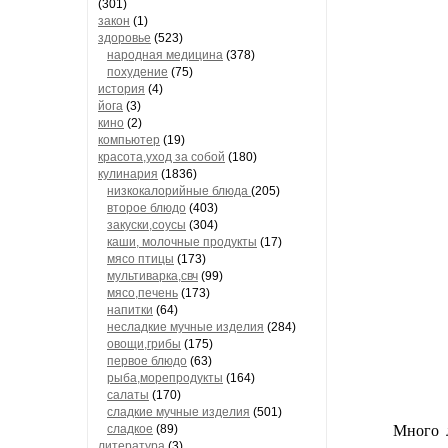
(301)
закон
(1)
здоровье
(523)
народная медицина
(378)
похудение
(75)
история
(4)
йога
(3)
кино
(2)
компьютер
(19)
красота,уход за собой
(180)
кулинария
(1836)
низкокалорийные блюда
(205)
второе блюдо
(403)
закуски,соусы
(304)
каши, молочные продукты
(17)
мясо птицы
(173)
мультиварка,свч
(99)
мясо,печень
(173)
напитки
(64)
несладкие мучные изделия
(284)
овощи,грибы
(175)
первое блюдо
(63)
рыба,морепродукты
(164)
салаты
(170)
сладкие мучные изделия
(501)
сладкое
(89)
Много лет е
литература
(3)