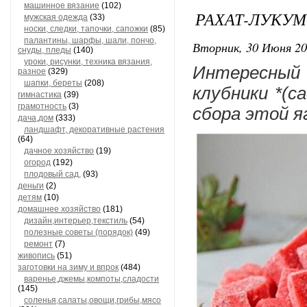
машинное вязание
(102)
РАХАТ-ЛУКУ
мужская одежда
(33)
носки, следки, тапочки, сапожки
(85)
палантины, шарфы, шали, пончо,
Вторник, 30 Июня 20
снуды, пледы
(140)
уроки, рисунки, техника вязания,
Интересный 
разное
(329)
шапки, береты
(208)
клубники *(са
гимнастика
(39)
грамотность
(3)
сбора этой я
дача,дом
(333)
ландшафт, декоративные растения
(64)
дачное хозяйство
(19)
огород
(192)
плодовый сад,
(93)
деньги
(2)
детям
(10)
домашнее хозяйство
(181)
дизайн,интерьер,текстиль
(54)
полезные советы (порядок)
(49)
ремонт
(7)
живопись
(51)
заготовки на зиму и впрок
(484)
варенье,джемы,компоты,сладости
(145)
соленья,салаты,овощи,грибы,мясо