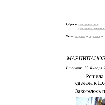
Рубрики:
кулинария/сладкое
кулинария/сладкие мучн
Метки:
сладости
пирожное
МАРЦИПАНОВ
Вторник, 22 Января 2
Решила сно
сделала к Н
Захотелось п