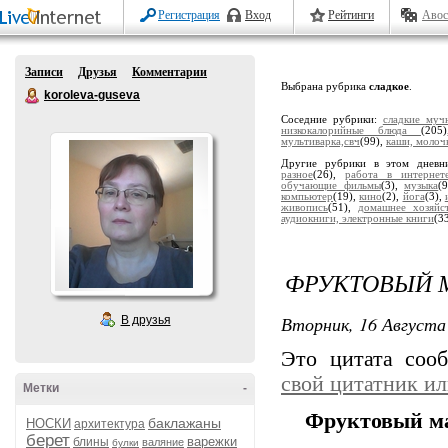
Регистрация
Вход
Рейтинги
Авос
Записи
Друзья
Комментарии
Выбрана рубрика
сладкое
.
koroleva-guseva
Соседние рубрики:
сладкие муч
низкокалорийные блюда
(20
мультиварка,свч
(99),
каши, молоч
Другие рубрики в этом дневн
разное
(26),
работа в интернет
обучающие фильмы
(3),
музыка
(
компьютер
(19),
кино
(2),
йога
(3),
живопись
(51),
домашнее хозяйс
аудиокниги, электронные книги
(3
ФРУКТОВЫЙ 
Вторник, 16 Августа 
В друзья
Это цитата со
свой цитатник и
Метки
-
Фруктовый ма
баклажаны
НОСКИ
архитектура
берет
варежки
блины
валяние
булки