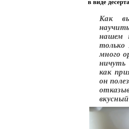
в виде десерт
Как в
научить
нашем 
только 
много о
ничуть
как при
он поле
отказы
вкусный