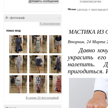
кулинария/сладкое
Метки:
сладости
народная мед
Я - фотограф
-
К приложению
МАСТИКА ИЗ
показ мод
Вторник, 24 Марта 2
Давно хочу п
украсить его
налепить.
пригодиться. 
В серии 20 фотографий