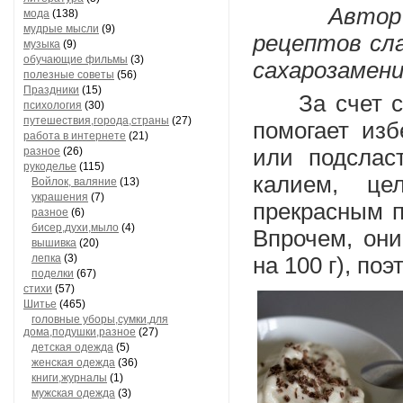
Автор ст
мода
(138)
мудрые мысли
(9)
рецептов сла
музыка
(9)
обучающие фильмы
(3)
сахарозамени
полезные советы
(56)
Праздники
(15)
За счет свое
психология
(30)
путешествия,города,страны
(27)
помогает изб
работа в интернете
(21)
разное
(26)
или подслас
рукоделье
(115)
калием, це
Войлок, валяние
(13)
украшения
(7)
прекрасным п
разное
(6)
бисер,духи,мыло
(4)
Впрочем, они
вышивка
(20)
лепка
(3)
на 100 г), по
поделки
(67)
стихи
(57)
Шитье
(465)
головные уборы,сумки,для
дома,подушки,разное
(27)
детская одежда
(5)
женская одежда
(36)
книги,журналы
(1)
мужская одежда
(3)