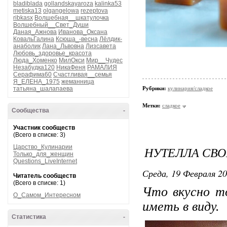
bladiblada
gollandskayaroza
kalinka53
metiska13
olgangelowa
rezeptova
ribkasx
Волшебная__шкатулочка
Волшебный__Свет_Души
Даная_Ажнова
Иванова_Оксана
КовальГалина
Ксюша_-весна
Лёлдик-
анаболик
Лана_Львовна
Лизсавета
Любовь_здоровье_красота
Люда_Хоменко
МилОкси
Мир__Чудес
Незабудка120
НикаФеня
РАМАЛИЯ
Серафима60
Счастливая__семья
Я_ЕЛЕНА_1975
жеманница
татьяна_шалапаева
Рубрики:
кулинария/сладкое
Метки:
сладкое
Сообщества
-
Участник сообществ
(Всего в списке: 3)
Царство_Кулинарии
НУТЕЛЛА СВ
Только_для_женщин
Questions_LiveInternet
Среда, 19 Февраля 20
Читатель сообществ
(Всего в списке: 1)
Что вкусно то
О_Самом_Интересном
иметь в виду.
Статистика
-