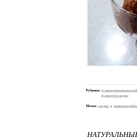
Рубрики:
кулинария/низкокалори
кулинария/сладкое
Метки:
сладкое
низкокалорийн
НАТУРАЛ