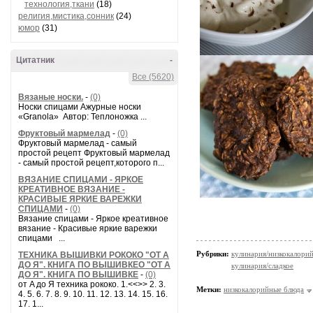
технология,ткани
(18)
религия,мистика,сонник
(24)
юмор
(31)
Цитатник
-
Все (5620)
Вязаные носки.
-
(0)
Носки спицами Ажурные носки
«Granola» Автор: Теплоножка ...
Фруктовый мармелад
-
(0)
Фруктовый мармелад - самый
простой рецепт Фруктовый мармелад
- самый простой рецепт,которого п...
ВЯЗАНИЕ СПИЦАМИ - ЯРКОЕ
КРЕАТИВНОЕ ВЯЗАНИЕ -
КРАСИВЫЕ ЯРКИЕ ВАРЕЖКИ
СПИЦАМИ
-
(0)
Вязание спицами - Яркое креативное
вязание - Красивые яркие варежки
спицами ...
Рубрики:
кулинария/низкокалори
ТЕХНИКА ВЫШИВКИ РОКОКО "ОТ А
ДО Я". КНИГА ПО ВЫШИВКЕО "ОТ А
кулинария/сладкое
ДО Я". КНИГА ПО ВЫШИВКЕ
-
(0)
от A до Я техника рококо. 1.<<>> 2. 3.
Метки:
низкокалорийные блюда
4. 5. 6. 7. 8. 9. 10. 11. 12. 13. 14. 15. 16.
17. 1...