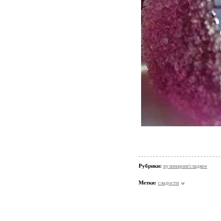
Рубрики:
кулинария/сладкое
Метки:
сладости