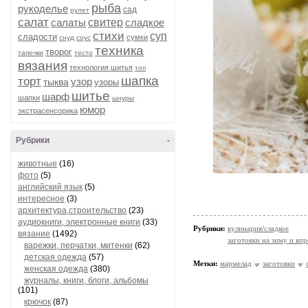
рыба
рукоделье
сад
рулет
салат
салаты
свитер
сладкое
стихи
суп
сладости
сумки
снуд
соус
техника
творог
тапочки
тесто
вязания
технология шитья
топ
шапка
торт
узор
тыква
узоры
шитье
шарф
шапки
шнуры
юмор
экстрасенсорика
Рубрики
-
животные
(16)
фото
(5)
английский язык
(5)
интересное
(3)
архитектура,строительство
(23)
аудиокниги, электронные книги
(33)
Рубрики:
кулинария/сладкое
вязание
(1492)
заготовки на зиму и вп
варежки, перчатки, митенки
(62)
детская одежда
(57)
Метки:
мармелад
заготовки
женская одежда
(380)
журналы, книги, блоги, альбомы
(101)
крючок
(87)