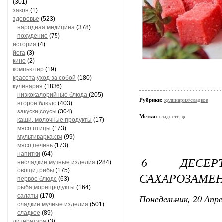
(301)
закон
(1)
здоровье
(523)
народная медицина
(378)
похудение
(75)
история
(4)
йога
(3)
кино
(2)
компьютер
(19)
красота,уход за собой
(180)
кулинария
(1836)
низкокалорийные блюда
(205)
Рубрики:
кулинария/сладкое
второе блюдо
(403)
закуски,соусы
(304)
Метки:
сладости
каши, молочные продукты
(17)
мясо птицы
(173)
мультиварка,свч
(99)
мясо,печень
(173)
напитки
(64)
6 ДЕСЕ
несладкие мучные изделия
(284)
овощи,грибы
(175)
САХАРОЗАМЕН
первое блюдо
(63)
рыба,морепродукты
(164)
салаты
(170)
Понедельник, 20 Апре
сладкие мучные изделия
(501)
сладкое
(89)
литература
(3)