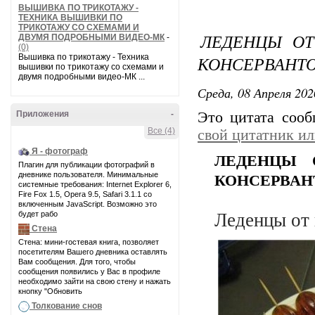
ВЫШИВКА ПО ТРИКОТАЖУ -
ТЕХНИКА ВЫШИВКИ ПО
ТРИКОТАЖУ СО СХЕМАМИ И
ЛЕДЕНЦЫ ОТ
ДВУМЯ ПОДРОБНЫМИ ВИДЕО-МК
-
(0)
Вышивка по трикотажу - Техника
КОНСЕРВАНТО
вышивки по трикотажу со схемами и
двумя подробными видео-МК ...
Среда, 08 Апреля 202
Приложения
-
Это цитата соо
Все (4)
свой цитатник и
Я - фотограф
ЛЕДЕНЦЫ 
Плагин для публикации фотографий в
дневнике пользователя. Минимальные
КОНСЕРВАН
системные требования: Internet Explorer 6,
Fire Fox 1.5, Opera 9.5, Safari 3.1.1 со
включенным JavaScript. Возможно это
будет рабо
Леденцы от 
Стена
Стена: мини-гостевая книга, позволяет
посетителям Вашего дневника оставлять
Вам сообщения. Для того, чтобы
сообщения появились у Вас в профиле
необходимо зайти на свою стену и нажать
кнопку "Обновить
Толкование снов