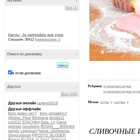
Музыка
-
Все (1)
Garou - Je nattendais que vous
Слушали: 30412
Комментарии: 0
Поиск по дневнику
-
в этом дневнике
Рубрики:
кулинария/сладкое
Друзья
-
кулинария/сладкие мучн
Все (106)
Метки:
торты
сладкое
Друзья онлайн
галина5819
Друзья оффлайн
Кого давно нет?
Кого добавить?
Alissija_Flear
Belenaya
Bonito11
cot3011
EFACHKA
Gala_Lo
Gania
gelexxx
Goodwine
IRISHA___IRISHKA
СЛИВОЧНЫЕ 
ladydv
Legionary
Nelya_Gerbekova
OngoUdagan
PROSTO_BLOGER
Ralexx
RUSSA_N
Tanja_Boitcova