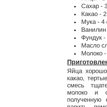
Сахар - 3
Какао - 
Мука - 4
Ванилин 
Фундук - 
Масло сл
Молоко - 
Приготовлен
Яйца хорошо 
какао, терты
смесь тщате
молоко и о
полученную 
варить пом