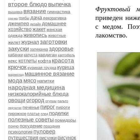
второе блюдо
выпечка
Фруктовый м
вязание
гимнастика
вышивка
приведен ниже,
дача
декоративка
грибы
гречка
джемпер
домашнее
дизайн
с медом. Поэ
хозяйство
жакет
женская
лакомство.
живопись
одежда
животные
заготовки
журнал
жилет
закуски
здоровье
запеканка
кардиган
кабачки
капуста
картофель
красота
кекс
котлеты
кофта
крючок
курица
куриная грудка
машинное вязание
мармелад
мода
мясо
напитки
народная медицина
низкокалорийные блюда
овощи
огород
огурцы
пальто
пирог
печенье
пироги
перчатки
поделки
пирожное
платье
плед
полезные советы
помидоры
похудение
пончо
праздник
пуловер
психология
путешествия
рисунки
рисунок