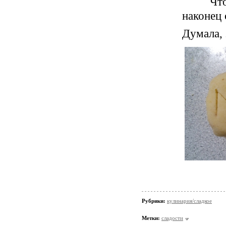
Что-то 
наконец 
Думала, 
Рубрики:
кулинария/сладкое
Метки:
сладости