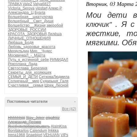
Вторник, 03 Марта 2
TPABKA
ValeZ
Valya6827
Victoria_Serova
vipstart
Алекс-Р
Александра_Ц
Буала
Мои дети в
Волшебная__шкатулочка
Волшебный__Свет_Души
 . Я с
ключик"
Волшебство__Жизни
зверобой
ЗДОРОВЬЕ_РОССИИ
жесткие, то
КРАСОТА_ЗДОРОВЬЯ
Лилёша
ЛИЧНЫЕ_ОТНОШЕНИЯ
мягкими. Обя
Любаша_Бодя
Любовь_здоровье_красота
Меркульдин
Мир__Чудес
МосквичкаЛ_-_Марта
Путь_к_истинной_себе
РИМИДАЛ
Роксолана_Лада
Светослава_Берегиня
Секреты_для_хозяюшек
СЕМЬЯ_И_ДЕТИ
СитковаЛюдмила
Солнечный__мир
Сударыня_Галя
Счастливая__семья
Шрек_Лесной
Постоянные читатели
-
Все (42)
Hhhhhhjjjj
Slav_Joker
olgafriiiz
Александр_Песков
Янебудулюбвискрывать
AlainKisa
Bonitakarlos
Calendum
Inkkka
Irena1968
Snaebjort
VEHUIAN
VIPs