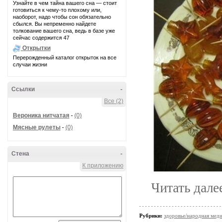
Узнайте в чем тайна вашего сна — стоит
готовиться к чему-то плохому или,
наоборот, надо чтобы сон обязательно
сбылся. Вы непременно найдете
толкование вашего сна, ведь в базе уже
сейчас содержится 47
Открытки
Перерожденный каталог открыток на все
случаи жизни
Ссылки
-
Все (2)
Вероника нитчатая
-
(0)
Мясные рулеты
-
(0)
Стена
-
К приложению
Читать дале
Рубрики:
здоровье/народная мед