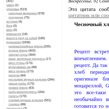
Воскресенье, 02 Сент
(301)
закон
(1)
Это цитата со
здоровье
(523)
народная медицина
(378)
цитатник или со
похудение
(75)
история
(4)
Чесночный хл
йога
(3)
кино
(2)
компьютер
(19)
красота,уход за собой
(180)
кулинария
(1836)
низкокалорийные блюда
(205)
Рецепт встре
второе блюдо
(403)
закуски,соусы
(304)
впечатлением.
каши, молочные продукты
(17)
мясо птицы
(173)
рецепт. Да так
мультиварка,свч
(99)
хлеб период
мясо,печень
(173)
напитки
(64)
оригинале б
несладкие мучные изделия
(284)
овощи,грибы
(175)
моцареллой, Ga
первое блюдо
(63)
это все-таки
рыба,морепродукты
(164)
салаты
(170)
необычайно в
сладкие мучные изделия
(501)
сладкое
(89)
готовится то н
литература
(3)