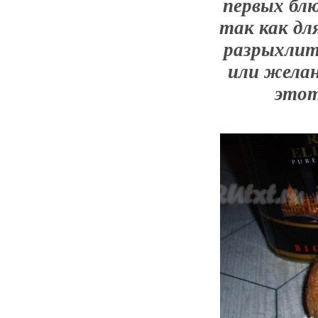
первых блю
так как дл
разрыхлит
или жела
этот