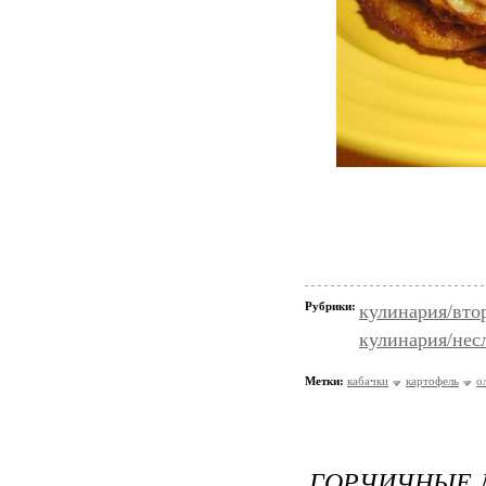
Рубрики:
кулинария/вто
кулинария/нес
Метки:
кабачки
картофель
о
ГОРЧИЧНЫЕ 