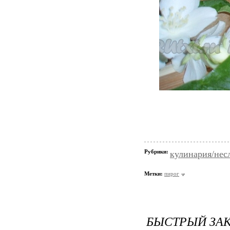
Рубрики:
кулинария/нес
Метки:
пирог
БЫСТРЫЙ ЗА