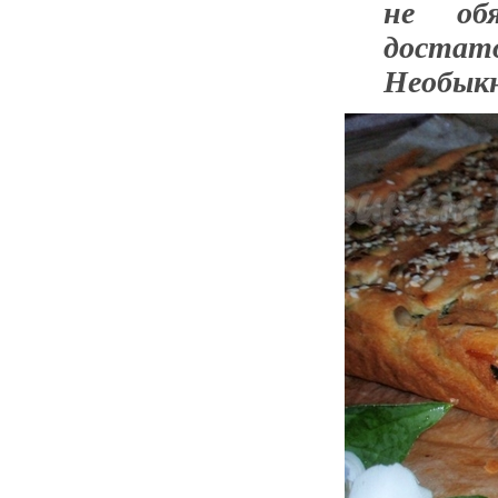
не обя
доста
Необыкн