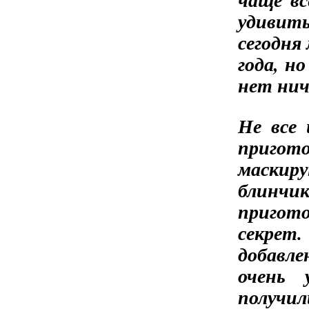
удивит
сегодня
года, н
нет нич
Не все
пригото
маскиру
блинчик
пригото
секре
добавле
очень
получил