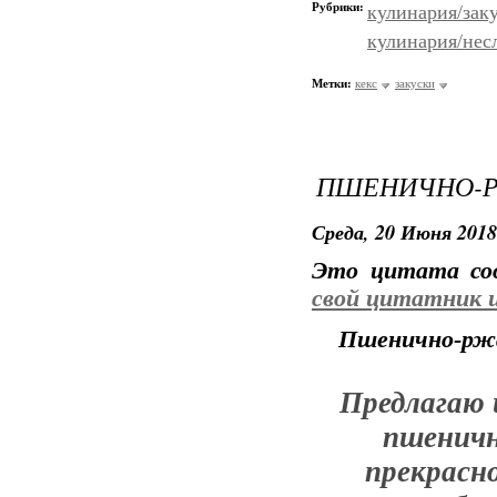
Рубрики:
кулинария/зак
кулинария/нес
Метки:
кекс
закуски
ПШЕНИЧНО-Р
Среда, 20 Июня 2018
Это цитата с
свой цитатник 
Пшенично-ржа
Предлагаю 
пшеничн
прекрасно