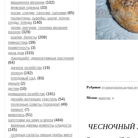
машинное вязание
(102)
мужская одежда
(33)
носки, следки, тапочки, сапожки
(85)
палантины, шарфы, шали, пончо,
снуды, пледы
(140)
уроки, рисунки, техника вязания,
разное
(329)
шапки, береты
(208)
гимнастика
(39)
грамотность
(3)
дача,дом
(333)
ландшафт, декоративные растения
(64)
дачное хозяйство
(19)
огород
(192)
плодовый сад,
(93)
деньги
(2)
Рубрики:
кулинария/несладкие м
детям
(10)
домашнее хозяйство
(181)
Метки:
выпечка
дизайн,интерьер,текстиль
(54)
полезные советы (порядок)
(49)
ремонт
(7)
живопись
(51)
заготовки на зиму и впрок
(484)
ЧЕСНОЧНЫЙ 
варенье,джемы,компоты,сладости
(145)
соленья,салаты,овощи,грибы,мясо