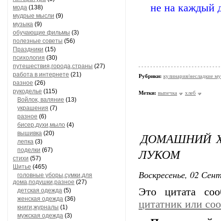
не на каждый д
мода
(138)
мудрые мысли
(9)
музыка
(9)
обучающие фильмы
(3)
полезные советы
(56)
Праздники
(15)
психология
(30)
путешествия,города,страны
(27)
работа в интернете
(21)
Рубрики:
кулинария/несладкие м
разное
(26)
рукоделье
(115)
Метки:
выпечка
хлеб
Войлок, валяние
(13)
украшения
(7)
разное
(6)
бисер,духи,мыло
(4)
вышивка
(20)
ДОМАШНИЙ Х
лепка
(3)
ЛУКОМ
поделки
(67)
стихи
(57)
Шитье
(465)
Воскресенье, 02 Сент
головные уборы,сумки,для
дома,подушки,разное
(27)
Это цитата со
детская одежда
(5)
женская одежда
(36)
цитатник или со
книги,журналы
(1)
мужская одежда
(3)