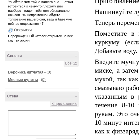
Приготовление
Узнайте в чем тайна вашего сна — стоит
готовиться к чему-то плохому или,
Нашинкуйте л
наоборот, надо чтобы сон обязательно
сбылся. Вы непременно найдете
толкование вашего сна, ведь в базе уже
Теперь переме
сейчас содержится 47
Открытки
Поместите в 
Перерожденный каталог открыток на все
случаи жизни
куркуму (есл
Добавьте воду
Ссылки
-
Введите мучну
Все (2)
миске, а зате
Вероника нитчатая
-
(0)
мукой, так как
Мясные рулеты
-
(0)
смазываю рабо
указанным в 
Стена
-
К приложению
течение 8-10
рукам. Это оч
10 минут инте
как к физзаря