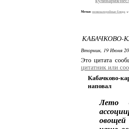
кулинария/нес
Метки:
низкокалорийные блюда
КАБАЧКОВО-
Вторник, 19 Июня 20
Это цитата соо
цитатник или со
Кабачково-к
наповал
Лето 
ассоци
овощей
чаще вс