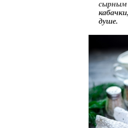
сырным
кабачк
душе.