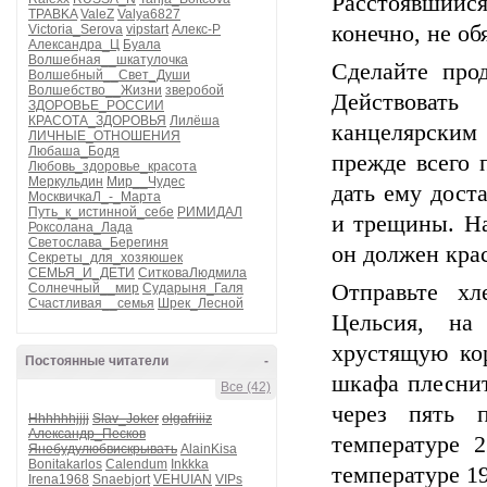
Расстоявшийся
TPABKA
ValeZ
Valya6827
конечно, не об
Victoria_Serova
vipstart
Алекс-Р
Александра_Ц
Буала
Волшебная__шкатулочка
Сделайте про
Волшебный__Свет_Души
Волшебство__Жизни
зверобой
Действоват
ЗДОРОВЬЕ_РОССИИ
КРАСОТА_ЗДОРОВЬЯ
Лилёша
канцелярским
ЛИЧНЫЕ_ОТНОШЕНИЯ
Любаша_Бодя
прежде всего 
Любовь_здоровье_красота
Меркульдин
Мир__Чудес
дать ему доста
МосквичкаЛ_-_Марта
Путь_к_истинной_себе
РИМИДАЛ
и трещины. На
Роксолана_Лада
Светослава_Берегиня
он должен крас
Секреты_для_хозяюшек
СЕМЬЯ_И_ДЕТИ
СитковаЛюдмила
Отправьте хл
Солнечный__мир
Сударыня_Галя
Счастливая__семья
Шрек_Лесной
Цельсия, на
хрустящую кор
Постоянные читатели
-
шкафа плеснит
Все (42)
через пять 
Hhhhhhjjjj
Slav_Joker
olgafriiiz
Александр_Песков
температуре 
Янебудулюбвискрывать
AlainKisa
Bonitakarlos
Calendum
Inkkka
температуре 19
Irena1968
Snaebjort
VEHUIAN
VIPs