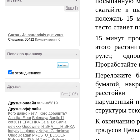
посыпанную му
Музыка
-
Все (1)
скатайте в ш
полежать 15 м
тесто станет 
Garou - Je nattendais que vous
15 минут про
Слушали: 30412
Комментарии: 0
этого растяни
Поиск по дневнику
-
рулет, одно
Проработайте ш
в этом дневнике
Переложите б
бумагой, накр
Друзья
-
расстойки 
Все (106)
нарушенный пр
Друзья онлайн
галина5819
структуры текс
Друзья оффлайн
Кого давно нет?
Кого добавить?
Alissija_Flear
Belenaya
Bonito11
К окончанию р
cot3011
EFACHKA
Gala_Lo
Gania
gelexxx
Goodwine
IRISHA___IRISHKA
градусов Цель
ladydv
Legionary
Nelya_Gerbekova
OngoUdagan
PROSTO_BLOGER
Ralexx
RUSSA_N
Tanja_Boitcova