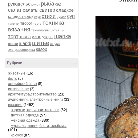
рыба
рукоделье
сад
рулет
салат
салаты
свитер
сладкое
стихи
суп
сладости
сумки
снуд
соус
техника
творог
тапочки
тесто
вязания
технология шитья
топ
шапка
торт
узор
тыква
узоры
шитье
шарф
шапки
шнуры
юмор
экстрасенсорика
Рубрики
-
животные
(16)
фото
(5)
английский язык
(5)
интересное
(3)
архитектура,строительство
(23)
аудиокниги, электронные книги
(33)
вязание
(1492)
варежки, перчатки, митенки
(62)
детская одежда
(57)
женская одежда
(380)
журналы, книги, блоги, альбомы
(101)
крючок
(87)