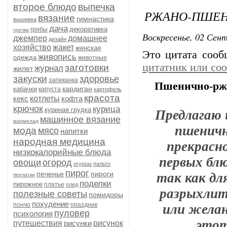
второе блюдо
выпечка
РЖАНО-ПШЕН
вязание
гимнастика
вышивка
дача
декоративка
грибы
гречка
Воскресенье, 02 Сент
джемпер
домашнее
дизайн
хозяйство
жакет
женская
Это цитата соо
живопись
одежда
животные
цитатник или со
заготовки
журнал
жилет
закуски
здоровье
запеканка
Пшенично-ржа
кардиган
кабачки
капуста
картофель
красота
кекс
котлеты
кофта
крючок
курица
Предлагаю 
куриная грудка
машинное вязание
мармелад
пшеничн
мода
мясо
напитки
народная медицина
прекрасно
низкокалорийные блюда
первых блю
овощи
огород
огурцы
пальто
так как дл
пирог
печенье
пироги
перчатки
поделки
пирожное
платье
плед
разрыхлит
полезные советы
помидоры
или жела
похудение
пончо
праздник
пуловер
психология
этот
путешествия
рисунки
рисунок