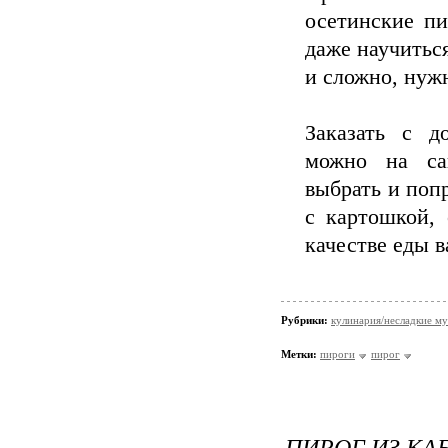
осетинские пи
даже научиться
и сложно, нуж
Заказать с д
можно на с
выбрать и поп
с картошкой,
качестве еды 
Рубрики:
кулинария/несладкие м
Метки:
пироги
пирог
ПИРОГ ИЗ КА