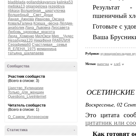
bladiblada
gollandskayaroza
kalinka53
Результат 
metiska13
olgangelowa
rezeptova
ribkasx
Волшебная__шкатулочка
пшеничный хле
Волшебный__Свет_Души
Даная_Ажнова
Иванова_Оксана
КовальГалина
Ксюша_-весна
Лёлдик-
Готовьте с удо
анаболик
Лана_Львовна
Лизсавета
Любовь_здоровье_красота
Ваша Брусник
Люда_Хоменко
МилОкси
Мир__Чудес
Незабудка120
НикаФеня
РАМАЛИЯ
Серафима60
Счастливая__семья
Я_ЕЛЕНА_1975
жеманница
татьяна_шалапаева
Рубрики:
кулинария/несладкие м
Метки:
выпечка
хлеб
Сообщества
-
Участник сообществ
(Всего в списке: 3)
Царство_Кулинарии
ОСЕТИНСКИЕ
Только_для_женщин
Questions_LiveInternet
Воскресенье, 02 Сент
Читатель сообществ
(Всего в списке: 1)
Это цитата со
О_Самом_Интересном
цитатник или со
Статистика
-
Как готовят 