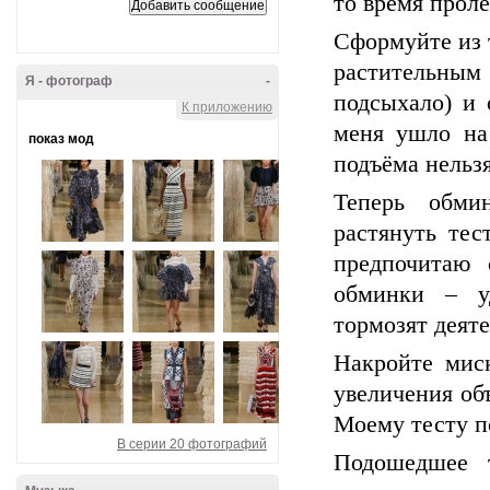
то время проле
Сформуйте из 
растительны
Я - фотограф
-
подсыхало) и 
К приложению
меня ушло на 
показ мод
подъёма нельзя
Теперь обми
растянуть тес
предпочитаю 
обминки – уд
тормозят деят
Накройте миск
увеличения объ
Моему тесту п
В серии 20 фотографий
Подошедшее т