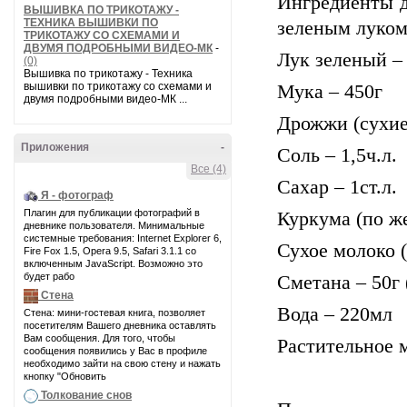
Ингредиенты д
ВЫШИВКА ПО ТРИКОТАЖУ -
ТЕХНИКА ВЫШИВКИ ПО
зеленым луком
ТРИКОТАЖУ СО СХЕМАМИ И
ДВУМЯ ПОДРОБНЫМИ ВИДЕО-МК
-
Лук зеленый –
(0)
Вышивка по трикотажу - Техника
вышивки по трикотажу со схемами и
Мука – 450г
двумя подробными видео-МК ...
Дрожжи (сухие
Приложения
-
Соль – 1,5ч.л.
Все (4)
Сахар – 1ст.л.
Я - фотограф
Плагин для публикации фотографий в
Куркума (по же
дневнике пользователя. Минимальные
системные требования: Internet Explorer 6,
Сухое молоко (
Fire Fox 1.5, Opera 9.5, Safari 3.1.1 со
включенным JavaScript. Возможно это
будет рабо
Сметана – 50г (
Стена
Вода – 220мл
Стена: мини-гостевая книга, позволяет
посетителям Вашего дневника оставлять
Вам сообщения. Для того, чтобы
Растительное м
сообщения появились у Вас в профиле
необходимо зайти на свою стену и нажать
кнопку "Обновить
Толкование снов