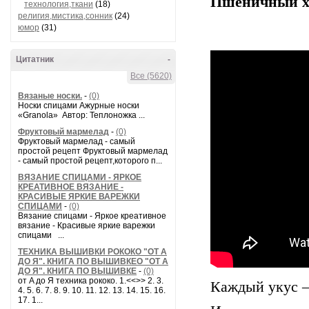
Пшеничный хл
технология,ткани
(18)
религия,мистика,сонник
(24)
юмор
(31)
Цитатник
-
Все (5620)
Вязаные носки.
-
(0)
Носки спицами Ажурные носки
«Granola» Автор: Теплоножка ...
Фруктовый мармелад
-
(0)
Фруктовый мармелад - самый
простой рецепт Фруктовый мармелад
- самый простой рецепт,которого п...
ВЯЗАНИЕ СПИЦАМИ - ЯРКОЕ
КРЕАТИВНОЕ ВЯЗАНИЕ -
КРАСИВЫЕ ЯРКИЕ ВАРЕЖКИ
СПИЦАМИ
-
(0)
Вязание спицами - Яркое креативное
вязание - Красивые яркие варежки
спицами ...
ТЕХНИКА ВЫШИВКИ РОКОКО "ОТ А
ДО Я". КНИГА ПО ВЫШИВКЕО "ОТ А
ДО Я". КНИГА ПО ВЫШИВКЕ
-
(0)
от A до Я техника рококо. 1.<<>> 2. 3.
Каждый укус –
4. 5. 6. 7. 8. 9. 10. 11. 12. 13. 14. 15. 16.
17. 1...