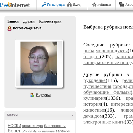
Регистрация
Вход
Рейтинги
Авос
Записи
Друзья
Комментарии
Выбрана рубрика
нес
koroleva-guseva
Соседние рубрики
рыба,морепродукты
(
блюда
(205),
напитки
каши, молочные прод
Другие рубрики в 
рукоделье
(115),
рели
путешествия,города,с
обучающие фильмы
В друзья
кулинария
(1836),
кр
история
(4),
интересн
животные
(16),
живо
Метки
-
дача,дом
(333),
гра
электронные книги
(33
баклажаны
НОСКИ
архитектура
берет
варежки
блины
валяние
булки