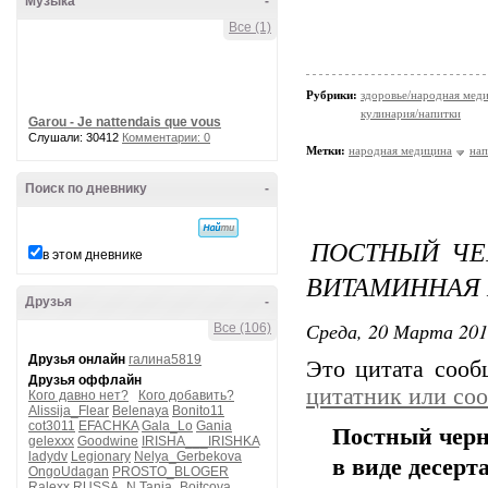
Музыка
-
Все (1)
Рубрики:
здоровье/народная мед
кулинария/напитки
Garou - Je nattendais que vous
Слушали: 30412
Комментарии: 0
Метки:
народная медицина
нап
Поиск по дневнику
-
ПОСТНЫЙ ЧЕ
в этом дневнике
ВИТАМИННАЯ 
Друзья
-
Среда, 20 Марта 201
Все (106)
Друзья онлайн
галина5819
Это цитата соо
Друзья оффлайн
цитатник или со
Кого давно нет?
Кого добавить?
Alissija_Flear
Belenaya
Bonito11
cot3011
EFACHKA
Gala_Lo
Gania
Постный черн
gelexxx
Goodwine
IRISHA___IRISHKA
ladydv
Legionary
Nelya_Gerbekova
в виде десерт
OngoUdagan
PROSTO_BLOGER
Ralexx
RUSSA_N
Tanja_Boitcova