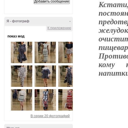
Кстати
постоя
предотв
Я - фотограф
-
желудо
К приложению
очист
показ мод
пищева
Противо
кому н
напитки
В серии 20 фотографий