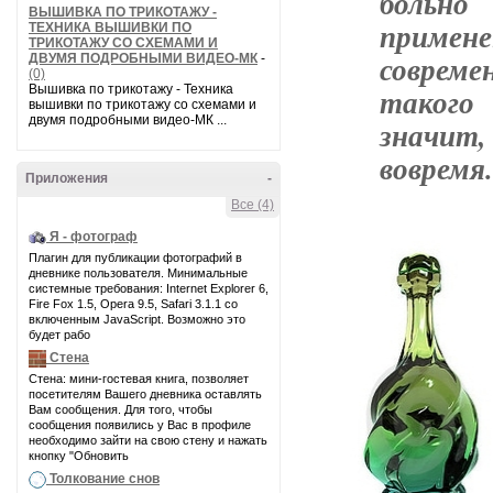
больно
ВЫШИВКА ПО ТРИКОТАЖУ -
примен
ТЕХНИКА ВЫШИВКИ ПО
ТРИКОТАЖУ СО СХЕМАМИ И
соврем
ДВУМЯ ПОДРОБНЫМИ ВИДЕО-МК
-
(0)
Вышивка по трикотажу - Техника
такого
вышивки по трикотажу со схемами и
двумя подробными видео-МК ...
значит
вовремя.
Приложения
-
Все (4)
Я - фотограф
Плагин для публикации фотографий в
дневнике пользователя. Минимальные
системные требования: Internet Explorer 6,
Fire Fox 1.5, Opera 9.5, Safari 3.1.1 со
включенным JavaScript. Возможно это
будет рабо
Стена
Стена: мини-гостевая книга, позволяет
посетителям Вашего дневника оставлять
Вам сообщения. Для того, чтобы
сообщения появились у Вас в профиле
необходимо зайти на свою стену и нажать
кнопку "Обновить
Толкование снов