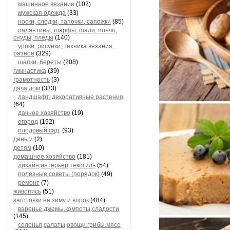
машинное вязание
(102)
мужская одежда
(33)
носки, следки, тапочки, сапожки
(85)
палантины, шарфы, шали, пончо,
снуды, пледы
(140)
уроки, рисунки, техника вязания,
разное
(329)
шапки, береты
(208)
гимнастика
(39)
грамотность
(3)
дача,дом
(333)
ландшафт, декоративные растения
(64)
дачное хозяйство
(19)
огород
(192)
плодовый сад,
(93)
деньги
(2)
детям
(10)
домашнее хозяйство
(181)
дизайн,интерьер,текстиль
(54)
полезные советы (порядок)
(49)
ремонт
(7)
живопись
(51)
заготовки на зиму и впрок
(484)
варенье,джемы,компоты,сладости
(145)
соленья,салаты,овощи,грибы,мясо