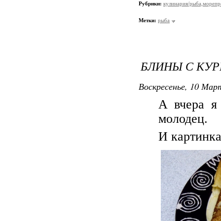
Рубрики:
кулинария/рыба,мореп
Метки:
рыба
БЛИНЫ С КУ
Воскресенье, 10 Март
А вчера я
молодец.
И картинка