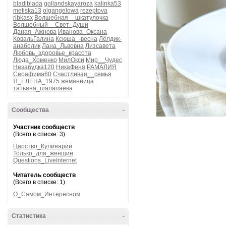
bladiblada
gollandskayaroza
kalinka53
metiska13
olgangelowa
rezeptova
ribkasx
Волшебная__шкатулочка
Волшебный__Свет_Души
Даная_Ажнова
Иванова_Оксана
КовальГалина
Ксюша_-весна
Лёлдик-
анаболик
Лана_Львовна
Лизсавета
Любовь_здоровье_красота
Люда_Хоменко
МилОкси
Мир__Чудес
Незабудка120
НикаФеня
РАМАЛИЯ
Серафима60
Счастливая__семья
Я_ЕЛЕНА_1975
жеманница
татьяна_шалапаева
Сообщества
-
Участник сообществ
(Всего в списке: 3)
Царство_Кулинарии
Только_для_женщин
Questions_LiveInternet
Читатель сообществ
(Всего в списке: 1)
О_Самом_Интересном
Статистика
-