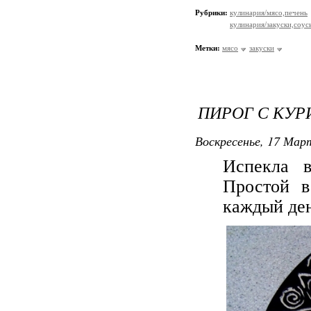
Рубрики:
кулинария/мясо,печень
кулинария/закуски,соус
Метки:
мясо
закуски
ПИРОГ С КУР
Воскресенье, 17 Март
Испекла 
Простой в
каждый ден