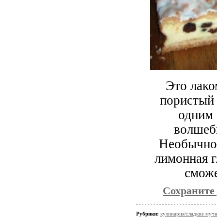
Это лако
пористый 
одним 
волшебн
Необычное
лимонная г
сможе
Сохраните
Рубрики:
кулинария/сладкие мучн