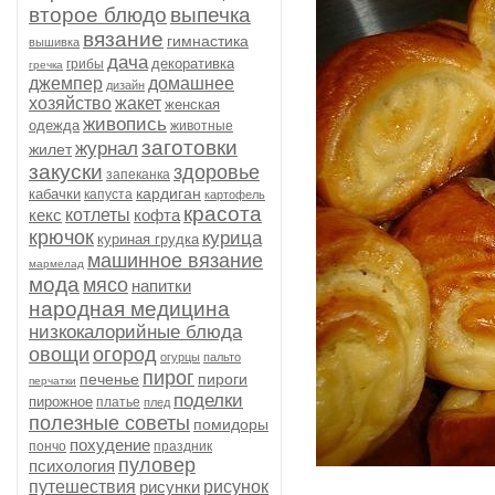
второе блюдо
выпечка
вязание
гимнастика
вышивка
дача
декоративка
грибы
гречка
джемпер
домашнее
дизайн
хозяйство
жакет
женская
живопись
одежда
животные
заготовки
журнал
жилет
закуски
здоровье
запеканка
кардиган
кабачки
капуста
картофель
красота
кекс
котлеты
кофта
крючок
курица
куриная грудка
машинное вязание
мармелад
мода
мясо
напитки
народная медицина
низкокалорийные блюда
овощи
огород
огурцы
пальто
пирог
печенье
пироги
перчатки
поделки
пирожное
платье
плед
полезные советы
помидоры
похудение
пончо
праздник
пуловер
психология
путешествия
рисунки
рисунок