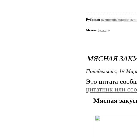
Рубрики:
кулинария/сладкие мучн
Метки:
булки
МЯСНАЯ ЗАК
Понедельник, 18 Мар
Это цитата сооб
цитатник или со
Мясная заку