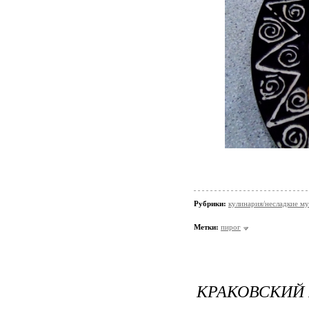
Рубрики:
кулинария/несладкие м
Метки:
пирог
КРАКОВСКИЙ 