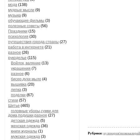
мода
(138)
мудрые мысли
(9)
музыка
(9)
обучающие фильмы
(3)
полезные советы
(56)
Праздники
(15)
психология
(30)
путешествия,города,страны
(27)
работа в интернете
(21)
разное
(26)
рукоделье
(115)
Войлок, валяние
(13)
украшения
(7)
разное
(6)
бисер,духи,мыло
(4)
вышивка
(20)
лепка
(3)
поделки
(67)
стихи
(57)
Шитье
(465)
головные уборы,сумки,для
дома,подушки,разное
(27)
детская одежда
(5)
женская одежда
(36)
книги,журналы
(1)
Рубрики:
кулинария/низкокалори
мужская одежда
(3)