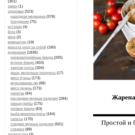
(301)
закон
(1)
здоровье
(523)
народная медицина
(378)
похудение
(75)
история
(4)
йога
(3)
кино
(2)
компьютер
(19)
красота,уход за собой
(180)
кулинария
(1836)
низкокалорийные блюда
(205)
второе блюдо
(403)
закуски,соусы
(304)
каши, молочные продукты
(17)
мясо птицы
(173)
мультиварка,свч
(99)
мясо,печень
(173)
напитки
(64)
Жарена
несладкие мучные изделия
(284)
овощи,грибы
(175)
первое блюдо
(63)
▬▬▬▬▬▬
рыба,морепродукты
(164)
салаты
(170)
Простой и 
сладкие мучные изделия
(501)
сладкое
(89)
литература
(3)