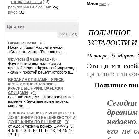
технология,ткани
(18)
Метки:
пост
религия,мистика,сонник
(24)
юмор
(31)
Цитатник
-
ПОЛЫННОЕ
Все (5620)
УСТАЛОСТИ И
Вязаные носки.
-
(0)
Носки спицами Ажурные носки
«Granola» Автор: Теплоножка ...
Четверг, 21 Марта 2
Фруктовый мармелад
-
(0)
Фруктовый мармелад - самый
Это цитата соо
простой рецепт Фруктовый мармелад
- самый простой рецепт,которого п...
цитатник или со
ВЯЗАНИЕ СПИЦАМИ - ЯРКОЕ
Полынное вин
КРЕАТИВНОЕ ВЯЗАНИЕ -
КРАСИВЫЕ ЯРКИЕ ВАРЕЖКИ
СПИЦАМИ
-
(0)
Вязание спицами - Яркое креативное
Сегодн
вязание - Красивые яркие варежки
спицами ...
древним
ТЕХНИКА ВЫШИВКИ РОКОКО "ОТ А
ДО Я". КНИГА ПО ВЫШИВКЕО "ОТ А
недавно
ДО Я". КНИГА ПО ВЫШИВКЕ
-
(0)
от A до Я техника рококо. 1.<<>> 2. 3.
его не 
4. 5. 6. 7. 8. 9. 10. 11. 12. 13. 14. 15. 16.
17. 1...