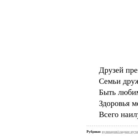
Друзей пре
Семьи дру
Быть люби
Здоровья м
Всего наил
Рубрики:
кулинария/сладкие мучн