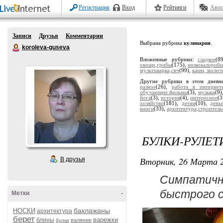
Регистрация
Вход
Рейтинги
Авос
Записи
Друзья
Комментарии
Выбрана рубрика
кулинария
.
koroleva-guseva
Вложенные рубрики:
сладкое
(8
овощи,грибы
(175),
низкокалорий
мультиварка,свч
(99),
каши, молоч
Другие рубрики в этом дневн
разное
(26),
работа в интернет
обучающие фильмы
(3),
музыка
(9)
йога
(3),
история
(4),
интересное
(3
хозяйство
(181),
детям
(10),
день
книги
(33),
архитектура,строитель
БУЛКИ-РУЛЕТ
Вторник, 26 Марта 2
В друзья
Симпатичн
быстрого с
Метки
-
баклажаны
НОСКИ
архитектура
берет
варежки
блины
валяние
булки