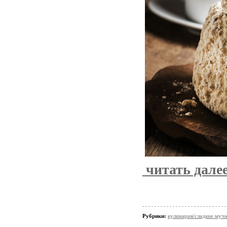
читать дале
Рубрики:
кулинария/сладкие мучн