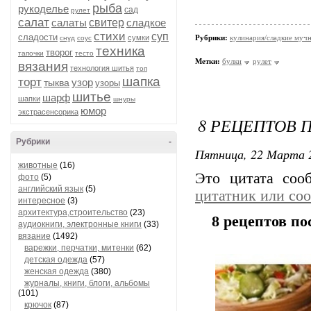
рыба
рукоделье
сад
рулет
салат
салаты
свитер
сладкое
стихи
суп
сладости
сумки
Рубрики:
кулинария/сладкие мучн
снуд
соус
техника
творог
тапочки
тесто
Метки:
булки
рулет
вязания
технология шитья
топ
шапка
торт
узор
тыква
узоры
шитье
шарф
шапки
шнуры
юмор
экстрасенсорика
8 РЕЦЕПТОВ 
Рубрики
-
Пятница, 22 Марта 2
животные
(16)
Это цитата со
фото
(5)
английский язык
(5)
цитатник или со
интересное
(3)
архитектура,строительство
(23)
8 рецептов п
аудиокниги, электронные книги
(33)
вязание
(1492)
варежки, перчатки, митенки
(62)
детская одежда
(57)
женская одежда
(380)
журналы, книги, блоги, альбомы
(101)
крючок
(87)