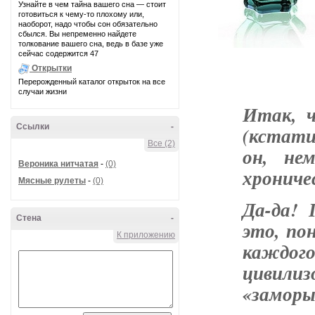
Узнайте в чем тайна вашего сна — стоит
готовиться к чему-то плохому или,
наоборот, надо чтобы сон обязательно
сбылся. Вы непременно найдете
толкование вашего сна, ведь в базе уже
сейчас содержится 47
Открытки
Перерожденный каталог открыток на все
случаи жизни
Итак, 
Ссылки
-
(
кстати,
Все (2)
он, не
Вероника нитчатая
-
(0)
хрониче
Мясные рулеты
-
(0)
Да-да! 
Стена
-
это, по
К приложению
каждог
цивили
«заморы