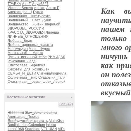
TPABKA
ValeZ
Valya6827
Как в
Victoria_Serova
vipstart
Алекс-Р
Александра_Ц
Буала
Волшебная__шкатулочка
научить
Волшебный__Свет_Души
Волшебство__Жизни
зверобой
нашем 
ЗДОРОВЬЕ_РОССИИ
КРАСОТА_ЗДОРОВЬЯ
Лилёша
только 
ЛИЧНЫЕ_ОТНОШЕНИЯ
Любаша_Бодя
много о
Любовь_здоровье_красота
Меркульдин
Мир__Чудес
ничуть
МосквичкаЛ_-_Марта
Путь_к_истинной_себе
РИМИДАЛ
Роксолана_Лада
как при
Светослава_Берегиня
Секреты_для_хозяюшек
он поле
СЕМЬЯ_И_ДЕТИ
СитковаЛюдмила
Солнечный__мир
Сударыня_Галя
отказы
Счастливая__семья
Шрек_Лесной
вкусный
Постоянные читатели
-
Все (42)
Hhhhhhjjjj
Slav_Joker
olgafriiiz
Александр_Песков
Янебудулюбвискрывать
AlainKisa
Bonitakarlos
Calendum
Inkkka
Irena1968
Snaebjort
VEHUIAN
VIPs